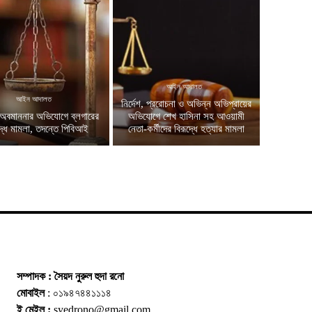
আইন আদালত
আইন আদালত
নির্দেশ, প্ররোচনা ও অভিন্ন অভিপ্রায়ের
অবমাননার অভিযোগে ব্লগারের
অভিযোগে শেখ হাসিনা সহ আওয়ামী
দ্ধে মামলা, তদন্তে পিবিআই
নেতা-কর্মীদের বিরূদ্ধে হত্যার মামলা
সম্পাদক : সৈয়দ নুরুল হুদা রনো
মোবাইল
: ০১৯৪৭৪৪১১১৪
ই মেইল :
syedrono@gmail.com