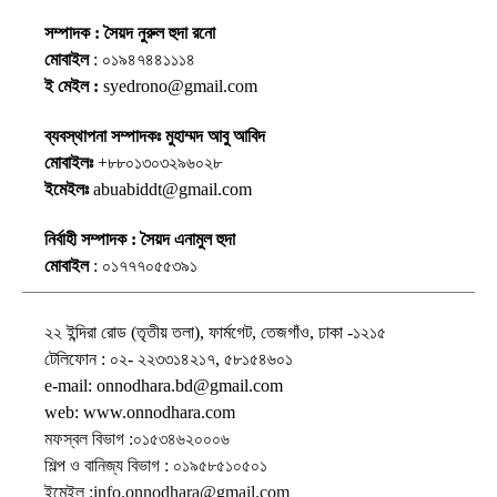
সম্পাদক : সৈয়দ নুরুল হুদা রনো
মোবাইল
: ০১৯৪৭৪৪১১১৪
ই মেইল :
syedrono@gmail.com
ব্যবস্থাপনা সম্পাদকঃ মুহাম্মদ আবু আবিদ
মোবাইলঃ
+৮৮০১৩০৩২৯৬০২৮
ইমেইলঃ
abuabiddt@gmail.com
নির্বাহী সম্পাদক : সৈয়দ এনামুল হুদা
মোবাইল
: ০১৭৭৭০৫৫৩৯১
২২ ইন্দিরা রোড (তৃতীয় তলা), ফার্মগেট, তেজগাঁও, ঢাকা -১২১৫
টেলিফোন : ০২- ২২৩৩১৪২১৭, ৫৮১৫৪৬০১
e-mail: onnodhara.bd@gmail.com
web: www.onnodhara.com
মফস্বল বিভাগ :০১৫৩৪৬২০০০৬
শিল্প ও বানিজ্য বিভাগ : ০১৯৫৮৫১০৫০১
ইমেইল :info.onnodhara@gmail.com