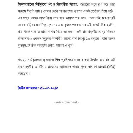
জিজ্ঞাসাবাদের ভিত্তিতে ওই ৪ কিশোরীরা জানায়,
পরিবারের সঙ্গে রাগ করে তারা
প্রথমে সিলেট যায়। সেখান থেকে আবার তারা খুলনায় একটি হোটেলে গিয়ে উঠে।
এর মধ্যে তাদের হাতে টাকা শেষ হয়ে আসতে শুরু করে। তখন ওই চার বান্ধবী
আবার বাড়ি ফেরার সিদ্ধান্ত নেয় এবং বুঝতে পারে তাদের এই কাজটা ঠিক হয়নি।
পরে গতকাল রাতে তারা বাসায় ফিরে এসেছে। এই চার বান্ধবীর মধ্যে তিনজন
মাদরাসার ও একজন স্কুলের শিক্ষার্থী। তাদের বাসা মিরপুর ১৩ নম্বরে। তারা হলেন
কুলসুম, তারমিন আক্তার কল্পনা, সামিয়া ও খুশি।
গত ২৮ মার্চ (মঙ্গলবার) সকালে শিক্ষাপ্রতিষ্ঠানে যাওয়ার কথা নিখোঁজ হয়ে যায় এই
চার বান্ধবী। এ ঘটনায় চারজনের অভিভাবক থানায় পৃথক সাধারণ ডায়েরি (জিডি)
করেছেন।
দৈনিক অন্যধারা / ৩১-০৩-২০২৩
- Advertisement -