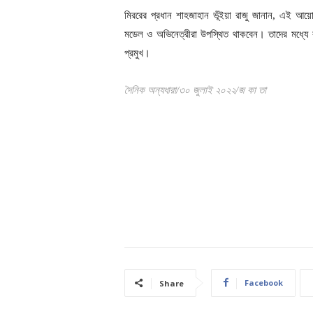
মিররের প্রধান শাহজাহান ভূঁইয়া রাজু জানান, এই আয়ো
মডেল ও অভিনেত্রীরা উপস্থিত থাকবেন। তাদের মধ্যে রয়
প্রমুখ।
দৈনিক অন্যধারা/৩০ জুলাই ২০২২/জ কা তা
Facebook
Share