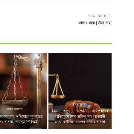
NEXT ARTICLE
কালের ভাষা | মীনা সাহা
আইন আদালত
আইন আদালত
নির্দেশ, প্ররোচনা ও অভিন্ন অভিপ্রায়ের
অবমাননার অভিযোগে ব্লগারের
অভিযোগে শেখ হাসিনা সহ আওয়ামী
দ্ধে মামলা, তদন্তে পিবিআই
নেতা-কর্মীদের বিরূদ্ধে হত্যার মামলা