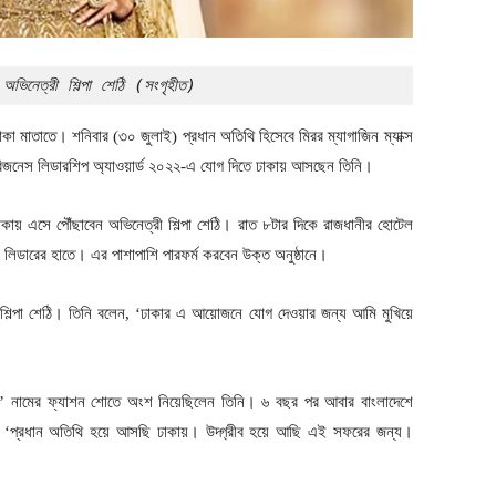
ভিনেত্রী শিল্পা শেঠি (সংগৃহীত)
া মাতাতে। শনিবার (৩০ জুলাই) প্রধান অতিথি হিসেবে মিরর ম্যাগাজিন ম্যাক্স
বিজনেস লিডারশিপ অ্যাওয়ার্ড ২০২২-এ যোগ দিতে ঢাকায় আসছেন তিনি।
 ঢাকায় এসে পৌঁছাবেন অভিনেত্রী শিল্পা শেঠি। রাত ৮টার দিকে রাজধানীর হোটেল
রা লিডারের হাতে। এর পাশাপাশি পারফর্ম করবেন উক্ত অনুষ্ঠানে।
রে শিল্পা শেঠি। তিনি বলেন, ‘ঢাকার এ আয়োজনে যোগ দেওয়ার জন্য আমি মুখিয়ে
’ নামের ফ্যাশন শোতে অংশ নিয়েছিলেন তিনি। ৬ বছর পর আবার বাংলাদেশে
েন, ‘প্রধান অতিথি হয়ে আসছি ঢাকায়। উদ্গ্রীব হয়ে আছি এই সফরের জন্য।