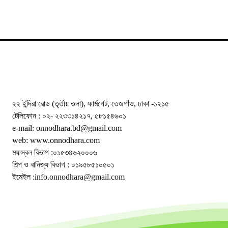
২২ ইন্দিরা রোড (তৃতীয় তলা), ফার্মগেট, তেজগাঁও, ঢাকা -১২১৫
টেলিফোন : ০২- ২২৩৩১৪২১৭, ৫৮১৫৪৬০১
e-mail: onnodhara.bd@gmail.com
web: www.onnodhara.com
মফস্বল বিভাগ :০১৫৩৪৬২০০০৬
শিল্প ও বানিজ্য বিভাগ : ০১৯৫৮৫১০৫০১
ইমেইল :info.onnodhara@gmail.com