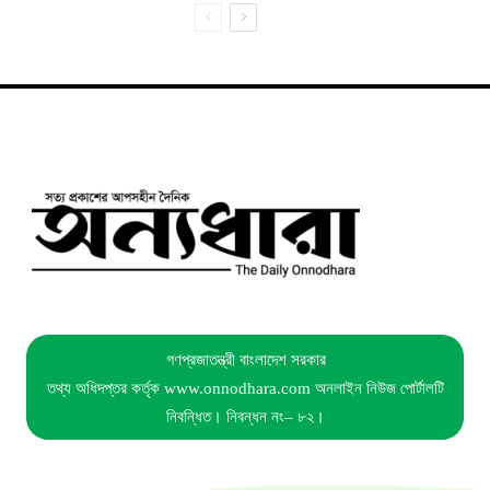
গণপ্রজাতন্ত্রী বাংলাদেশ সরকার
তথ্য অধিদপ্তর কর্তৃক www.onnodhara.com অনলাইন নিউজ পোর্টালটি
নিবন্ধিত। নিবন্ধন নং– ৮২।