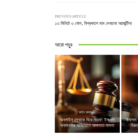
PREVIOUS ARTICLE
১৩ মিনিটে ৩ গোল, বিশ্বকাপে নাম লেখালো আর্জেন্টিনা
আরো পড়ুুর
আইন আদালত
অনলাইন লেখাকে ঘিরে বিতর্ক: ইসলাম
ইসলাম 
অবমাননার অভিযোগে আদালতে মামলা
বিরু