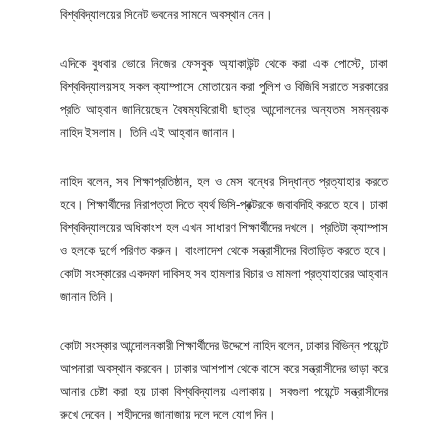
বিশ্ববিদ্যালয়ের সিনেট ভবনের সামনে অবস্থান নেন।
এদিকে বুধবার ভোরে নিজের ফেসবুক অ্যাকাউন্ট থেকে করা এক পোস্টে, ঢাকা
বিশ্ববিদ্যালয়সহ সকল ক্যাম্পাসে মোতায়েন করা পুলিশ ও বিজিবি সরাতে সরকারের
প্রতি আহ্বান জানিয়েছেন বৈষম্যবিরোধী ছাত্র আন্দোলনের অন্যতম সমন্বয়ক
নাহিদ ইসলাম। তিনি এই আহ্বান জানান।
নাহিদ বলেন, সব শিক্ষাপ্রতিষ্ঠান, হল ও মেস বন্ধের সিদ্ধান্ত প্রত্যাহার করতে
হবে। শিক্ষার্থীদের নিরাপত্তা দিতে ব্যর্থ ভিসি-প্রক্টরকে জবাবদিহি করতে হবে। ঢাকা
বিশ্ববিদ্যালয়ের অধিকাংশ হল এখন সাধারণ শিক্ষার্থীদের দখলে। প্রতিটা ক্যাম্পাস
ও হলকে দুর্গে পরিণত করুন। বাংলাদেশ থেকে সন্ত্রাসীদের বিতাড়িত করতে হবে।
কোটা সংস্কারের একদফা দাবিসহ সব হামলার বিচার ও মামলা প্রত্যাহারের আহ্বান
জানান তিনি।
কোটা সংস্কার আন্দোলনকারী শিক্ষার্থীদের উদ্দেশে নাহিদ বলেন, ঢাকার বিভিন্ন পয়েন্টে
আপনারা অবস্থান করবেন। ঢাকার আশপাশ থেকে বাসে করে সন্ত্রাসীদের ভাড়া করে
আনার চেষ্টা করা হয় ঢাকা বিশ্ববিদ্যালয় এলাকায়। সবগুলা পয়েন্টে সন্ত্রাসীদের
রুখে দেবেন। শহীদদের জানাজায় দলে দলে যোগ দিন।