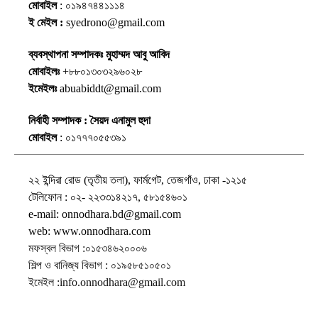
মোবাইল
: ০১৯৪৭৪৪১১১৪
ই মেইল :
syedrono@gmail.com
ব্যবস্থাপনা সম্পাদকঃ মুহাম্মদ আবু আবিদ
মোবাইলঃ
+৮৮০১৩০৩২৯৬০২৮
ইমেইলঃ
abuabiddt@gmail.com
নির্বাহী সম্পাদক : সৈয়দ এনামুল হুদা
মোবাইল
: ০১৭৭৭০৫৫৩৯১
২২ ইন্দিরা রোড (তৃতীয় তলা), ফার্মগেট, তেজগাঁও, ঢাকা -১২১৫
টেলিফোন : ০২- ২২৩৩১৪২১৭, ৫৮১৫৪৬০১
e-mail: onnodhara.bd@gmail.com
web: www.onnodhara.com
মফস্বল বিভাগ :০১৫৩৪৬২০০০৬
শিল্প ও বানিজ্য বিভাগ : ০১৯৫৮৫১০৫০১
ইমেইল :info.onnodhara@gmail.com