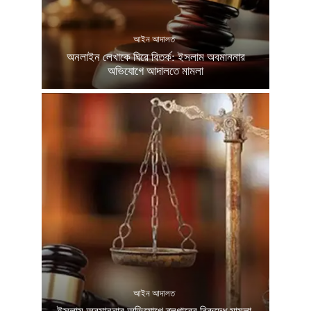
আইন আদালত
অনলাইন লেখাকে ঘিরে বিতর্ক: ইসলাম অবমাননার
অভিযোগে আদালতে মামলা
আইন আদালত