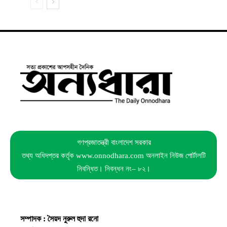
গণপ্রজাতন্ত্রী বাংলাদেশ সরকার
তথ্য অধিদপ্তর কর্তৃক www.onnodhara.com অনলাইন নিউজ পোর্টালটি
নিবন্ধিত। নিবন্ধন নং– ৮২।
সম্পাদক : সৈয়দ নুরুল হুদা রনো