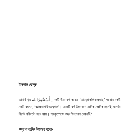
ইসলাম ডেস্ক
আরবি শব্দ أَسْتَغْفِرُالله , কেউ উচ্চারণ করেন ‘আস্তাকফিরুল্লাহ’ আবার কেউ
কেউ বলেন, ‘আস্তাগফিরুল্লাহ’। একটি বর্ণ উচ্চারণে এদিক-সেদিক হলেই অর্থের
বিরাট পরিবর্তন হয়ে যায়। প্রকৃতপক্ষে শুদ্ধ উচ্চারণ কোনটি?
শুদ্ধ ও সঠিক উচ্চারণ হলো-