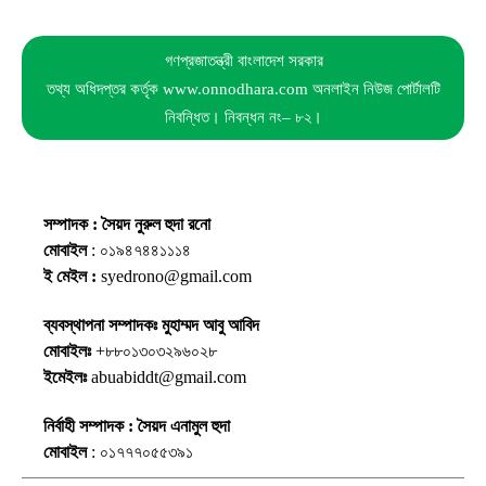
গণপ্রজাতন্ত্রী বাংলাদেশ সরকার
তথ্য অধিদপ্তর কর্তৃক www.onnodhara.com অনলাইন নিউজ পোর্টালটি
নিবন্ধিত। নিবন্ধন নং– ৮২।
সম্পাদক : সৈয়দ নুরুল হুদা রনো
মোবাইল
: ০১৯৪৭৪৪১১১৪
ই মেইল :
syedrono@gmail.com
ব্যবস্থাপনা সম্পাদকঃ মুহাম্মদ আবু আবিদ
মোবাইলঃ
+৮৮০১৩০৩২৯৬০২৮
ইমেইলঃ
abuabiddt@gmail.com
নির্বাহী সম্পাদক : সৈয়দ এনামুল হুদা
মোবাইল
: ০১৭৭৭০৫৫৩৯১