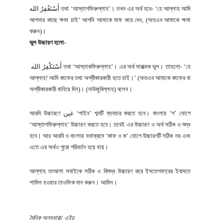
أَسْتَغْفِرُ الله তথা ‘আস্তাগফিরুল্লাহ’। তখন এর অর্থ হবে- ‘হে আল্লাহ আমি
আপনার কাছে ক্ষমা চাই’ আপনি আমাকে মাফ করে দেন, (অতএব আমাকে ক্ষমা
করুন)।
ভুল উচ্চারণ হলো-
أَسْتَكْفِرُ الله তথা ‘আস্তাকফিরুল্লাহ’। এর অর্থ মারাত্মক ভুল। তাহলো- ‘হে
আল্লাহ! আমি কাফের তথা অস্বীকারকারী হতে চাই।’ (অতএব আমাকে কাফের বা
অস্বীকারকারী বানিয়ে দিন)। (নাউজুবিল্লাহ) বলেন।
আরবি উচ্চারণে غين ‘গাইন’ শব্দটি ব্যবহার করতে হবে। বাংলায় ’গ’ যোগে
‘আস্তাগফিরুল্লাহ’ উচ্চারণ করতে হবে। তবেই এর উচ্চারণ ও অর্থ সঠিক ও শুদ্ধ
হবে। আর আরবি ও বাংলায় যথাক্রমে ‘কাফ ও ক’ যোগে উচ্চারণটি সঠিক নয় এবং
এতে এর অর্থও পুরো পরিবর্তন হয়ে যায়।
আল্লাহ তাআলা সবাইকে সঠিক ও বিশুদ্ধ উচ্চারণ করে ইসতেগফারের ইবাদতে
শামিল হওয়ার তাওফিক দান করুন। আমিন।
দৈনিক অন্যধারা/ এইচ