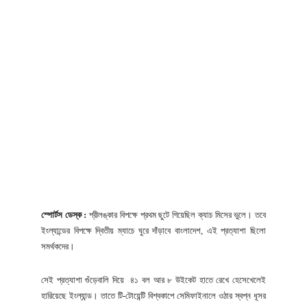
স্পোর্টস ডেস্ক :
শ্রীলঙ্কার বিপক্ষে প্রথম ছুটে গিয়েছিল ক্যাচ মিসের ভুলে। তবে
ইংল্যান্ডের বিপক্ষে দ্বিতীয় ম্যাচে ঘুরে দাঁড়াবে বাংলাদেশ, এই প্রত্যাশা ছিলো
সমর্থকদের।
সেই প্রত্যাশা গুঁড়েবালি দিয়ে ৪১ বল আর ৮ উইকেট হাতে রেখে হেসেখেলেই
হারিয়েছে ইংল্যান্ড। তাতে টি-টোয়েন্টি বিশ্বকাপে সেমিফাইনালে ওঠার স্বপ্ন ধূসর