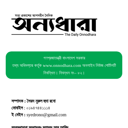
গণপ্রজাতন্ত্রী বাংলাদেশ সরকার
তথ্য অধিদপ্তর কর্তৃক www.onnodhara.com অনলাইন নিউজ পোর্টালটি
নিবন্ধিত। নিবন্ধন নং– ৮২।
সম্পাদক : সৈয়দ নুরুল হুদা রনো
মোবাইল
: ০১৯৪৭৪৪১১১৪
ই মেইল :
syedrono@gmail.com
ব্যবস্থাপনা সম্পাদকঃ মুহাম্মদ আবু আবিদ