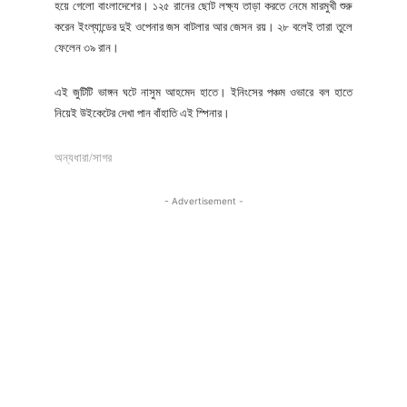
হয়ে গেলো বাংলাদেশের। ১২৫ রানের ছোট লক্ষ্য তাড়া করতে নেমে মারমুখী শুরু
করেন ইংল্যান্ডের দুই ওপেনার জস বাটলার আর জেসন রয়। ২৮ বলেই তারা তুলে
ফেলেন ৩৯ রান।
এই জুটিটি ভাঙ্গন ঘটে নাসুম আহমেদ হাতে। ইনিংসের পঞ্চম ওভারে বল হাতে
নিয়েই উইকেটের দেখা পান বাঁহাতি এই স্পিনার।
অন্যধারা/সাগর
- Advertisement -