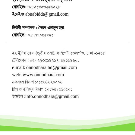
মোবাইলঃ
+৮৮০১৩০৩২৯৬০২৮
ইমেইলঃ
abuabiddt@gmail.com
নির্বাহী সম্পাদক : সৈয়দ এনামুল হুদা
মোবাইল
: ০১৭৭৭০৫৫৩৯১
২২ ইন্দিরা রোড (তৃতীয় তলা), ফার্মগেট, তেজগাঁও, ঢাকা -১২১৫
টেলিফোন : ০২- ২২৩৩১৪২১৭, ৫৮১৫৪৬০১
e-mail: onnodhara.bd@gmail.com
web: www.onnodhara.com
মফস্বল বিভাগ :০১৫৩৪৬২০০০৬
শিল্প ও বানিজ্য বিভাগ : ০১৯৫৮৫১০৫০১
ইমেইল :info.onnodhara@gmail.com