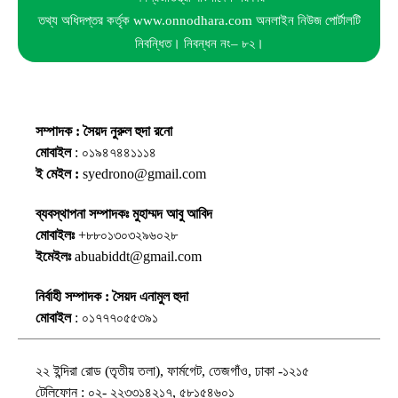
তথ্য অধিদপ্তর কর্তৃক www.onnodhara.com অনলাইন নিউজ পোর্টালটি
নিবন্ধিত। নিবন্ধন নং– ৮২।
সম্পাদক : সৈয়দ নুরুল হুদা রনো
মোবাইল
: ০১৯৪৭৪৪১১১৪
ই মেইল :
syedrono@gmail.com
ব্যবস্থাপনা সম্পাদকঃ মুহাম্মদ আবু আবিদ
মোবাইলঃ
+৮৮০১৩০৩২৯৬০২৮
ইমেইলঃ
abuabiddt@gmail.com
নির্বাহী সম্পাদক : সৈয়দ এনামুল হুদা
মোবাইল
: ০১৭৭৭০৫৫৩৯১
২২ ইন্দিরা রোড (তৃতীয় তলা), ফার্মগেট, তেজগাঁও, ঢাকা -১২১৫
টেলিফোন : ০২- ২২৩৩১৪২১৭, ৫৮১৫৪৬০১