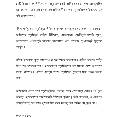
ছয়টি কিনজাল ব্যালিস্টিক ক্ষেপণাস্ত্র এবং ছয়টি কালিবার ক্রুজ ক্ষেপণাস্ত্র ভূপাতিত
করা হয়েছে। এ হামলার পরও রাজধানীতে জীবনযাত্রা স্বাভাবিকভাবেই চলছে বলে
দাবি করেছে তারা।
দক্ষিণ আফ্রিকার প্রেসিডেন্ট সিরিল রামাফোসার নেতৃত্বে ইউক্রেস সফরে গেছেন
জাম্বিয়ার প্রেসিডেন্ট হাকিন্দে হিচিলেমা, সেনেগালের প্রেসিডেন্ট ম্যাকি শ্যাল,
কমোরোসের প্রেসিডেন্ট আজালি আসোমানি এবং মিসরের প্রধানমন্ত্রী মুস্তফা
মাদবুলি।
রাশিয়া-ইউক্রেন যুদ্ধ থামাতে এবং দুই পক্ষকে আলোচনার টেবিলে আনতে শান্তি
মিশন শুরু করেছেন তারা। ইউক্রেনের প্রেসিডেন্টের সঙ্গে সাক্ষাৎ শেষে এ নেতারা
যাবেন রাশিয়ায়। দেশটির মস্কো শহরে প্রেসিডেন্ট পুতিনের সঙ্গে বৈঠক করবেন
তারা।
আফ্রিকান দেশগুলোর প্রেসিডেন্টদের সফরের মাঝে ক্ষেপণাস্ত্র ছোঁড়ার পর টুইট
করেছেন ইউক্রেনের পররাষ্ট্রমন্ত্রী দিমিত্রো কুলেবা। তিনি বলেছেন, এ নেতাদের
উপস্থিতিতেই ক্ষেপণাস্ত্র ছুঁড়ে রাশিয়া বার্তা দিয়েছে তারা শান্তি নয়, যুদ্ধ চায়।
ডি.ও // র হ খ