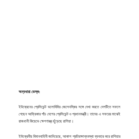
অন্যধারা ডেস্ক:
ইউক্রেনের প্রেসিডেন্ট ভলোদিমির জেলেনস্কির সঙ্গে দেখা করতে দেশটিতে সফলে
গেছেন আফ্রিকার পাঁচ দেশের প্রেসিডেন্ট ও প্রধানমন্ত্রী। তাদের এ সফরের মাঝেই
রাজধানী কিয়েভে ক্ষেপণাস্ত্র ছুঁড়েছে রাশিয়া।
ইউক্রেনীয় বিমানবাহিনী জানিয়েছে, আকাশ প্রতিরক্ষাব্যবস্থা ব্যবহার করে রাশিয়ার