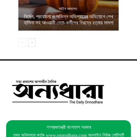
আইন আদালত
নির্দেশ, প্ররোচনা ও অভিন্ন অভিপ্রায়ের অভিযোগে শেখ
হাসিনা সহ আওয়ামী নেতা-কর্মীদের বিরূদ্ধে হত্যার মামলা
গণপ্রজাতন্ত্রী বাংলাদেশ সরকার
তথ্য অধিদপ্তর কর্তৃক www.onnodhara.com অনলাইন নিউজ পোর্টালটি