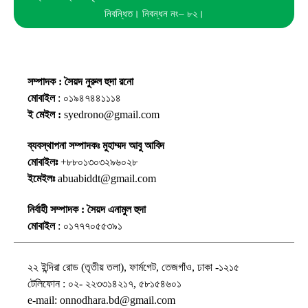
নিবন্ধিত। নিবন্ধন নং– ৮২।
সম্পাদক : সৈয়দ নুরুল হুদা রনো
মোবাইল
: ০১৯৪৭৪৪১১১৪
ই মেইল :
syedrono@gmail.com
ব্যবস্থাপনা সম্পাদকঃ মুহাম্মদ আবু আবিদ
মোবাইলঃ
+৮৮০১৩০৩২৯৬০২৮
ইমেইলঃ
abuabiddt@gmail.com
নির্বাহী সম্পাদক : সৈয়দ এনামুল হুদা
মোবাইল
: ০১৭৭৭০৫৫৩৯১
২২ ইন্দিরা রোড (তৃতীয় তলা), ফার্মগেট, তেজগাঁও, ঢাকা -১২১৫
টেলিফোন : ০২- ২২৩৩১৪২১৭, ৫৮১৫৪৬০১
e-mail: onnodhara.bd@gmail.com