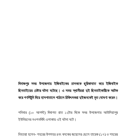
দিনাজপুর সদর উপজেলায় ইজিবাইকের চালককে ছুরিকাঘাত করে ইজিবাইক
ছিনতাইয়ের চেষ্টার ঘটনা ঘটেছে। এ সময় স্থানীয়রা দুই ছিনতাইকারীকে আটক
করে গণপিটুনি দিয়ে হাসপাতালে পাঠালে চিকিৎসকরা দুইজনকেই মৃত ঘোষণা করেন।
শনিবার (১০ আগস্ট) দিবাগত রাত ১২টার দিকে সদর উপজেলার আউলিয়াপুর
ইউনিয়নের নওশনদিঘি এলাকায় এই ঘটনা ঘটে।
নিহতরা হলেন- শহরের উপশহর ৪নং ব্লকের জুয়েলের ছেলে তারেক (১৭) ও শহরের