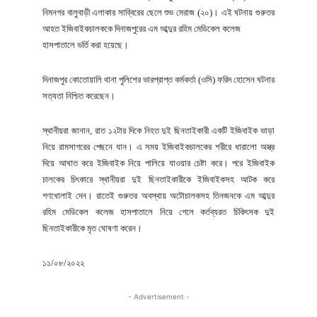
নিমনগর বালুবাড়ী এলাকার সাব্বিরের ছেলে শুভ মেরাজ (২০)। এই ঘটনায় গুরুতর
আহত ইজিবাইকচালককে দিনাজপুরের এম আব্দুর রহিম মেডিকেল কলেজ
হাসপাতালে ভর্তি করা হয়েছে।
দিনাজপুর কোতোয়ালি থানা পুলিশের ভারপ্রাপ্ত কর্মকর্তা (ওসি) ফরিদ হোসেন ঘটনার
সত্যতা নিশ্চিত করেছেন।
স্থানীয়রা জানান, রাত ১২টার দিকে নিহত দুই ছিনতাইকারী একটি ইজিবাইক ভাড়া
নিয়ে রামসাগরের পেছনে যান। এ সময় ইজিবাইকচালকের শরীরে ধারালো অস্ত্র
দিয়ে আঘাত করে ইজিবাইক নিয়ে পালিয়ে যাওয়ার চেষ্টা করে। পরে ইজিবাইক
চালকের চিৎকারে স্থানীয়রা দুই ছিনতাইকারীকে ইজিবাইকসহ আটক করে
গণধোলাই দেন। রাতেই গুরুতর অবস্থায় অটোচালকসহ তিনজনকে এম আব্দুর
রহিম মেডিকেল কলেজ হাসপাতালে নিয়ে গেলে কর্তব্যরত চিকিৎসক দুই
ছিনতাইকারীকে মৃত ঘোষণা করেন।
১১/০৮/২০২২
- Advertisement -