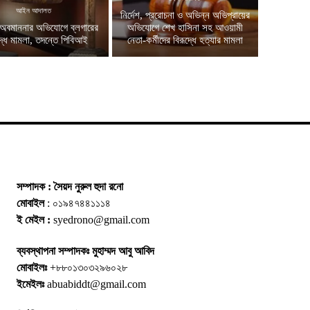
আইন আদালত
নির্দেশ, প্ররোচনা ও অভিন্ন অভিপ্রায়ের
অবমাননার অভিযোগে ব্লগারের
অভিযোগে শেখ হাসিনা সহ আওয়ামী
দ্ধে মামলা, তদন্তে পিবিআই
নেতা-কর্মীদের বিরূদ্ধে হত্যার মামলা
সম্পাদক : সৈয়দ নুরুল হুদা রনো
মোবাইল
: ০১৯৪৭৪৪১১১৪
ই মেইল :
syedrono@gmail.com
ব্যবস্থাপনা সম্পাদকঃ মুহাম্মদ আবু আবিদ
মোবাইলঃ
+৮৮০১৩০৩২৯৬০২৮
ইমেইলঃ
abuabiddt@gmail.com