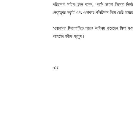
পরিচালক সাইফ চন্দন বলেন, ‘আমি ভালো সিনেমা নির্মাণ
নেতৃত্বের লড়াই এবং এলাকার পলিটিকস নিয়ে তৈরি হয়েছ
‘লোকাল’ সিনেমাটিতে আরও অভিনয় করেছেন মিশা সওদাগর,
আহমেদ শরীফ প্রমুখ।
খ.র