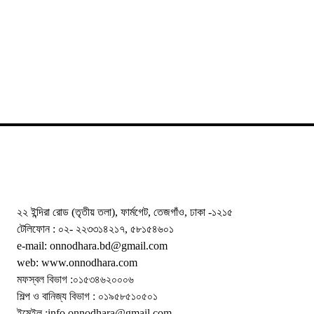
২২ ইন্দিরা রোড (তৃতীয় তলা), ফার্মগেট, তেজগাঁও, ঢাকা -১২১৫
টেলিফোন : ০২- ২২৩৩১৪২১৭, ৫৮১৫৪৬০১
e-mail: onnodhara.bd@gmail.com
web: www.onnodhara.com
মফস্বল বিভাগ :০১৫৩৪৬২০০০৬
শিল্প ও বানিজ্য বিভাগ : ০১৯৫৮৫১০৫০১
ইমেইল :info.onnodhara@gmail.com