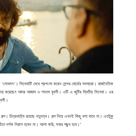
ে ‘লোকাল’। সিনেমাটি দেখে প্রশংসা করেন সেন্সর বোর্ডের সদস্যরা। রাজনৈতিক
 অভিনয় করেছেন আদর আজাদ ও শবনম বুবলী। এটি এ জুটির দ্বিতীয় সিনেমা। এর
ুবলী।
ল্প। চিত্রনাট্যে রয়েছে নতুনত্ব। গল্প নিয়ে এখনই কিছু বলা যাবে না। এতটুকু
ীতে দর্শক নিরাশ হবেন না। আশা করি, সবার পছন্দ হবে।’