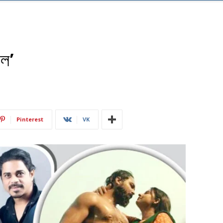
াল’
Pinterest
VK