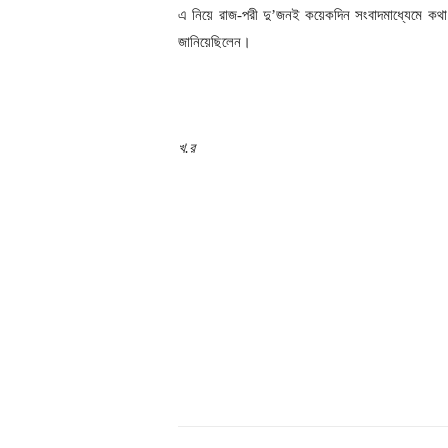
এ নিয়ে রাজ-পরী দু’জনই কয়েকদিন সংবাদমাধ্যেমে কথা
জানিয়েছিলেন।
খ.র