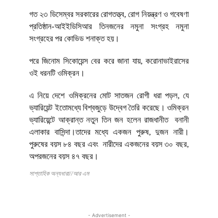
গত ২৩ ডিসেম্বর সরকারের রোগতত্ত্ব, রোগ নিয়ন্ত্রণ ও গবেষণা
প্রতিষ্ঠান-আইইডিসিআর তিনজনের নমুনা সংগ্রহ নমুনা
সংগ্রহের পর কোভিড শনাক্ত হয়।
পরে জিনোম সিকোয়েন্স বের করে জানা যায়, করোনাভাইরাসের
ওই ধরনটি ওমিক্রন।
এ নিয়ে দেশে ওমিক্রনের মোট সাতজন রোগী ধরা পড়ল, যে
ভ্যারিয়েন্ট ইতোমধ্যে বিশ্বজুড়ে উদ্বেগ তৈরি করেছে। ওমিক্রন
ভ্যারিয়েন্টে আক্রান্ত নতুন তিন জন হলেন রাজধানীত বনানী
এলাকার বাসিন্দা।তাদের মধ্যে একজন পুরুষ, দুজন নারী।
পুরুষের বয়স ৮৪ বছর এবং নারীদের একজনের বয়স ৩০ বছর,
অপরজনের বয়স ৪৭ বছর।
সাপ্তাহিক অন্যধারা//আর এম
- Advertisement -