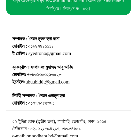
তথ্য অধিদপ্তর কর্তৃক www.onnodhara.com অনলাইন নিউজ পোর্টালটি
নিবন্ধিত। নিবন্ধন নং– ৮২।
সম্পাদক : সৈয়দ নুরুল হুদা রনো
মোবাইল
: ০১৯৪৭৪৪১১১৪
ই মেইল :
syedrono@gmail.com
ব্যবস্থাপনা সম্পাদকঃ মুহাম্মদ আবু আবিদ
মোবাইলঃ
+৮৮০১৩০৩২৯৬০২৮
ইমেইলঃ
abuabiddt@gmail.com
নির্বাহী সম্পাদক : সৈয়দ এনামুল হুদা
মোবাইল
: ০১৭৭৭০৫৫৩৯১
২২ ইন্দিরা রোড (তৃতীয় তলা), ফার্মগেট, তেজগাঁও, ঢাকা -১২১৫
টেলিফোন : ০২- ২২৩৩১৪২১৭, ৫৮১৫৪৬০১
e-mail: onnodhara.bd@gmail.com