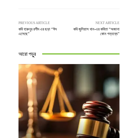
PREVIOUS ARTICLE
NEXT ARTICLE
কবি হারুনুর রশীদ এর ছড়া “ঈদ
কবি জুলিয়াস খান-এর কবিতা “অজানা
এসেছে”
কোন গন্তব্যে”
আরো পড়ুুর