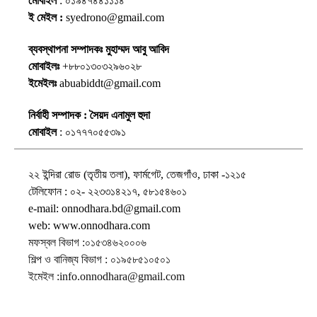
মোবাইল
: ০১৯৪৭৪৪১১১৪
ই মেইল :
syedrono@gmail.com
ব্যবস্থাপনা সম্পাদকঃ মুহাম্মদ আবু আবিদ
মোবাইলঃ
+৮৮০১৩০৩২৯৬০২৮
ইমেইলঃ
abuabiddt@gmail.com
নির্বাহী সম্পাদক : সৈয়দ এনামুল হুদা
মোবাইল
: ০১৭৭৭০৫৫৩৯১
২২ ইন্দিরা রোড (তৃতীয় তলা), ফার্মগেট, তেজগাঁও, ঢাকা -১২১৫
টেলিফোন : ০২- ২২৩৩১৪২১৭, ৫৮১৫৪৬০১
e-mail: onnodhara.bd@gmail.com
web: www.onnodhara.com
মফস্বল বিভাগ :০১৫৩৪৬২০০০৬
শিল্প ও বানিজ্য বিভাগ : ০১৯৫৮৫১০৫০১
ইমেইল :info.onnodhara@gmail.com