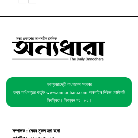
গণপ্রজাতন্ত্রী বাংলাদেশ সরকার
তথ্য অধিদপ্তর কর্তৃক www.onnodhara.com অনলাইন নিউজ পোর্টালটি
নিবন্ধিত। নিবন্ধন নং– ৮২।
সম্পাদক : সৈয়দ নুরুল হুদা রনো