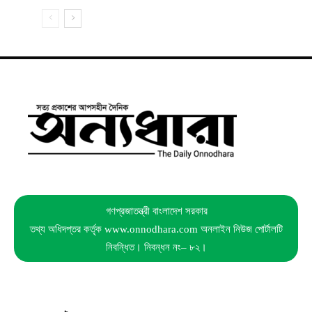
গণপ্রজাতন্ত্রী বাংলাদেশ সরকার
তথ্য অধিদপ্তর কর্তৃক www.onnodhara.com অনলাইন নিউজ পোর্টালটি
নিবন্ধিত। নিবন্ধন নং– ৮২।