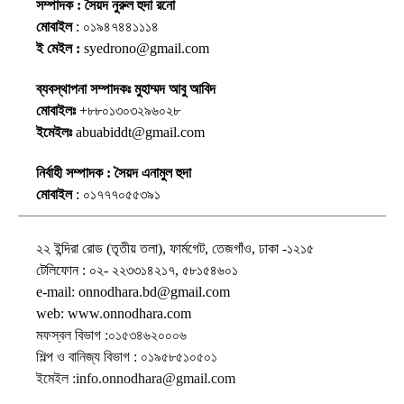
সম্পাদক : সৈয়দ নুরুল হুদা রনো
মোবাইল
: ০১৯৪৭৪৪১১১৪
ই মেইল :
syedrono@gmail.com
ব্যবস্থাপনা সম্পাদকঃ মুহাম্মদ আবু আবিদ
মোবাইলঃ
+৮৮০১৩০৩২৯৬০২৮
ইমেইলঃ
abuabiddt@gmail.com
নির্বাহী সম্পাদক : সৈয়দ এনামুল হুদা
মোবাইল
: ০১৭৭৭০৫৫৩৯১
২২ ইন্দিরা রোড (তৃতীয় তলা), ফার্মগেট, তেজগাঁও, ঢাকা -১২১৫
টেলিফোন : ০২- ২২৩৩১৪২১৭, ৫৮১৫৪৬০১
e-mail: onnodhara.bd@gmail.com
web: www.onnodhara.com
মফস্বল বিভাগ :০১৫৩৪৬২০০০৬
শিল্প ও বানিজ্য বিভাগ : ০১৯৫৮৫১০৫০১
ইমেইল :info.onnodhara@gmail.com