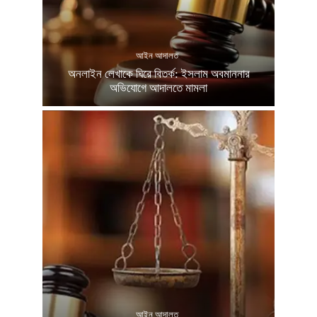
আইন আদালত
অনলাইন লেখাকে ঘিরে বিতর্ক: ইসলাম অবমাননার
অভিযোগে আদালতে মামলা
আইন আদালত