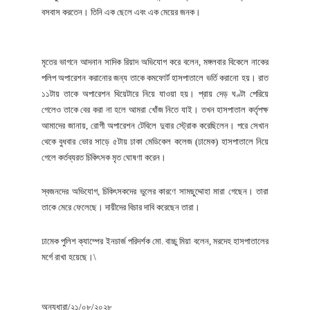
বসবাস করতেন। তিনি এক ছেলে এবং এক মেয়ের জনক।
মৃতের ভাগনে আদনান সাদিক রিয়াদ অভিযোগ করে বলেন, মঙ্গলবার বিকেলে নাকের
পলিপ অপারেশন করানোর জন্য তাকে কমফোর্ট হাসপাতালে ভর্তি করানো হয়। রাত
১১টায় তাকে অপারেশন থিয়েটারে নিয়ে যাওয়া হয়। প্রায় দেড় ঘণ্টা পেরিয়ে
গেলেও তাকে বের করা না হলে আমরা খোঁজ নিতে যাই। তখন হাসপাতাল কর্তৃপক্ষ
আমাদের জানায়, রোগী অপারেশন টেবিলে দুবার স্ট্রোক করেছিলেন। পরে সেখান
থেকে বুধবার ভোর সাড়ে ৫টায় ঢাকা মেডিকেল কলেজ (ঢামেক) হাসপাতালে নিয়ে
গেলে কর্তব্যরত চিকিৎসক মৃত ঘোষণা করেন।
স্বজনদের অভিযোগ, চিকিৎসকদের ভুলের কারণে সামছুদ্দোহা মারা গেছেন। তারা
তাকে মেরে ফেলেছে। দায়ীদের বিচার দাবি করেছেন তারা।
ঢামেক পুলিশ ক্যাম্পের ইনচার্জ পরিদর্শক মো. বাচ্চু মিয়া বলেন, মরদেহ হাসপাতালের
মর্গে রাখা হয়েছে।\
অন্যধারা/২১/০৮/২০২৮