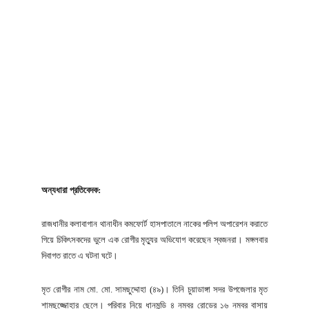
অন্যধারা প্রতিবেদক:
রাজধানীর কলাবাগান থানাধীন কমফোর্ট হাসপাতালে নাকের পলিপ অপারেশন করাতে
গিয়ে চিকিৎসকদের ভুলে এক রোগীর মৃত্যুর অভিযোগ করেছেন স্বজনরা। মঙ্গলবার
দিবাগত রাতে এ ঘটনা ঘটে।
মৃত রোগীর নাম মো. মো. সামছুদ্দোহা (৪৯)। তিনি চুয়াডাঙ্গা সদর উপজেলার মৃত
শামছুজ্জোহার ছেলে। পরিবার নিয়ে ধানমন্ডি ৪ নম্বর রোডের ১৬ নম্বর বাসায়