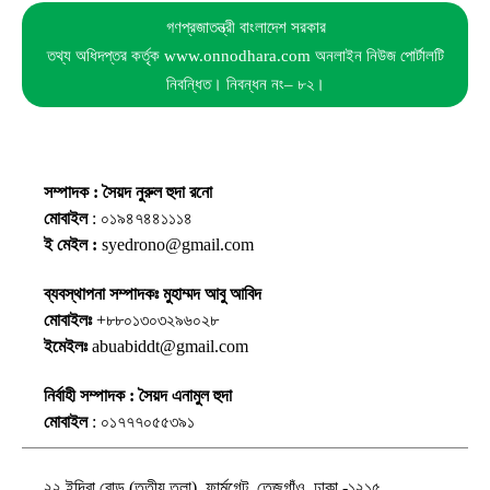
গণপ্রজাতন্ত্রী বাংলাদেশ সরকার
তথ্য অধিদপ্তর কর্তৃক www.onnodhara.com অনলাইন নিউজ পোর্টালটি
নিবন্ধিত। নিবন্ধন নং– ৮২।
সম্পাদক : সৈয়দ নুরুল হুদা রনো
মোবাইল
: ০১৯৪৭৪৪১১১৪
ই মেইল :
syedrono@gmail.com
ব্যবস্থাপনা সম্পাদকঃ মুহাম্মদ আবু আবিদ
মোবাইলঃ
+৮৮০১৩০৩২৯৬০২৮
ইমেইলঃ
abuabiddt@gmail.com
নির্বাহী সম্পাদক : সৈয়দ এনামুল হুদা
মোবাইল
: ০১৭৭৭০৫৫৩৯১
২২ ইন্দিরা রোড (তৃতীয় তলা), ফার্মগেট, তেজগাঁও, ঢাকা -১২১৫