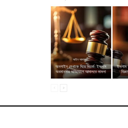
আইন আদালত
অনলাইন লেখাকে ঘিরে বিতর্ক: ইসলাম
ইসলাম 
অবমাননার অভিযোগে আদালতে মামলা
বিরু