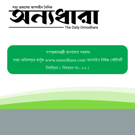
গণপ্রজাতন্ত্রী বাংলাদেশ সরকার
তথ্য অধিদপ্তর কর্তৃক www.onnodhara.com অনলাইন নিউজ পোর্টালটি
নিবন্ধিত। নিবন্ধন নং– ৮২।