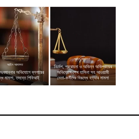
আইন আদালত
আইন আদালত
নির্দেশ, প্ররোচনা ও অভিন্ন অভিপ্রায়ের
অবমাননার অভিযোগে ব্লগারের
অভিযোগে শেখ হাসিনা সহ আওয়ামী
দ্ধে মামলা, তদন্তে পিবিআই
নেতা-কর্মীদের বিরূদ্ধে হত্যার মামলা