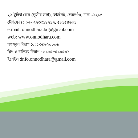
২২ ইন্দিরা রোড (তৃতীয় তলা), ফার্মগেট, তেজগাঁও, ঢাকা -১২১৫
টেলিফোন : ০২- ২২৩৩১৪২১৭, ৫৮১৫৪৬০১
e-mail: onnodhara.bd@gmail.com
web: www.onnodhara.com
মফস্বল বিভাগ :০১৫৩৪৬২০০০৬
শিল্প ও বানিজ্য বিভাগ : ০১৯৫৮৫১০৫০১
ইমেইল :info.onnodhara@gmail.com