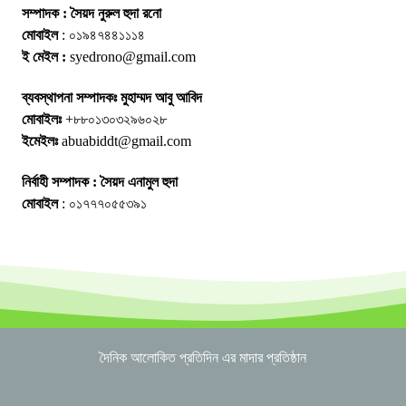
সম্পাদক : সৈয়দ নুরুল হুদা রনো
মোবাইল
: ০১৯৪৭৪৪১১১৪
ই মেইল :
syedrono@gmail.com
ব্যবস্থাপনা সম্পাদকঃ মুহাম্মদ আবু আবিদ
মোবাইলঃ
+৮৮০১৩০৩২৯৬০২৮
ইমেইলঃ
abuabiddt@gmail.com
নির্বাহী সম্পাদক : সৈয়দ এনামুল হুদা
মোবাইল
: ০১৭৭৭০৫৫৩৯১
দৈনিক আলোকিত প্রতিদিন এর মাদার প্রতিষ্ঠান