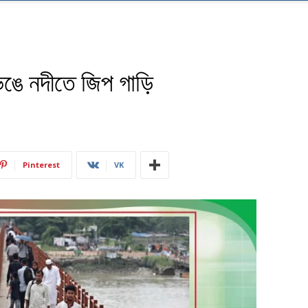
ভেঙে নদীতে জিপ গাড়ি
Pinterest
VK