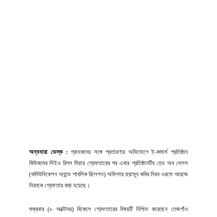
অন্যধারা ডেস্ক :
গ্রাহকদের সঙ্গে প্রতারণার অভিযোগে ই-কমার্স প্রতিষ্ঠান
কিউকমের সিইও রিপন মিয়ার গ্রেফতারের পর এবার প্রতিষ্ঠানটির হেড অব সেলস
(কমিউনিকেশন অ্যান্ড পাবলিক রিলেশন) অফিসার হুয়ামূন কবির নিরব ওরফে আরজে
নিরবকে গ্রেফতার করা হয়েছে।
শুক্রবার (৮ অক্টোবর) বিকেলে গ্রেফতারের বিষয়টি নিশ্চিত করেছেন তেজগাঁও