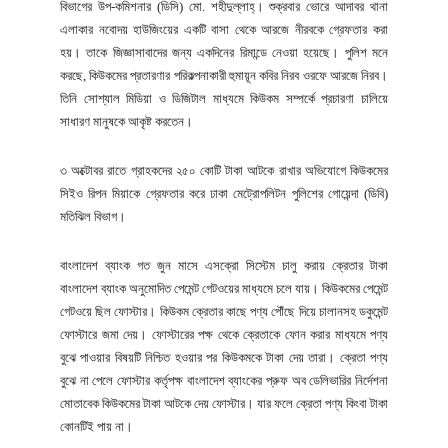
বিভাগের উপ-কমিশনার (ডিসি) মো. শহীদুল্লাহ্। শুক্রবার ভোরে আদাবর থানা
এলাকার নবোদয় হাউজিংয়ের একটি বাসা থেকে আরজে নীরবকে গ্রেফতার করা
হয়। তাকে জিজ্ঞাসাবাদের জন্য একদিনের রিমান্ডে নেওয়া হয়েছে। পুলিশ মনে
করছে, কিউকমের প্রতারণার পরিকল্পনাকারী হুমায়ূন কবির নিরব ওরফে আরজে নিরব।
তিনি সোশ্যাল মিডিয়া ও ডিজিটাল মাধ্যমে কিউকম সম্পর্কে প্রচারণা চালিয়ে
সাধারণ মানুষকে আকৃষ্ট করতেন।
৩ অক্টোবর রাতে গ্রাহকদের ২৫০ কোটি টাকা আটকে রাখার অভিযোগে কিউকমের
সিইও রিপন মিয়াকে গ্রেফতার করে ঢাকা মেট্রোপলিটন পুলিশের গোয়েন্দা (ডিবি)
মতিঝিল বিভাগ।
বাংলাদেশ ব্যাংক গত জুন মাসে এসক্রো সিস্টেম চালু করায় ক্রেতার টাকা
বাংলাদেশ ব্যাংক অনুমোদিত পেমেন্ট গেটওয়ের মাধ্যমে চলে যায়। কিউকমের পেমেন্ট
গেটওয়ে ছিল ফোস্টার। কিউকম ক্রেতার কাছে পণ্য পৌঁছে দিয়ে চালানসহ ডকুমেন্ট
ফোস্টারে জমা দেয়। ফোস্টারের পক্ষ থেকে ক্রেতাকে ফোন করার মাধ্যমে পণ্য
বুঝে পাওয়ার বিষয়টি নিশ্চিত হওয়ার পর কিউকমকে টাকা দেয় তারা। ক্রেতা পণ্য
বুঝে না পেলে ফোস্টার কর্তৃপক্ষ বাংলাদেশ ব্যাংকের প্রুফ অব ডেলিভারির নির্দেশনা
মোতাবেক কিউকমের টাকা আটকে দেয় ফোস্টার। যার ফলে ক্রেতা পণ্য কিংবা টাকা
কোনটিই পায় না।