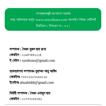
গণপ্রজাতন্ত্রী বাংলাদেশ সরকার
তথ্য অধিদপ্তর কর্তৃক www.onnodhara.com অনলাইন নিউজ পোর্টালটি
নিবন্ধিত। নিবন্ধন নং– ৮২।
সম্পাদক : সৈয়দ নুরুল হুদা রনো
মোবাইল
: ০১৯৪৭৪৪১১১৪
ই মেইল :
syedrono@gmail.com
ব্যবস্থাপনা সম্পাদকঃ মুহাম্মদ আবু আবিদ
মোবাইলঃ
+৮৮০১৩০৩২৯৬০২৮
ইমেইলঃ
abuabiddt@gmail.com
নির্বাহী সম্পাদক : সৈয়দ এনামুল হুদা
মোবাইল
: ০১৭৭৭০৫৫৩৯১