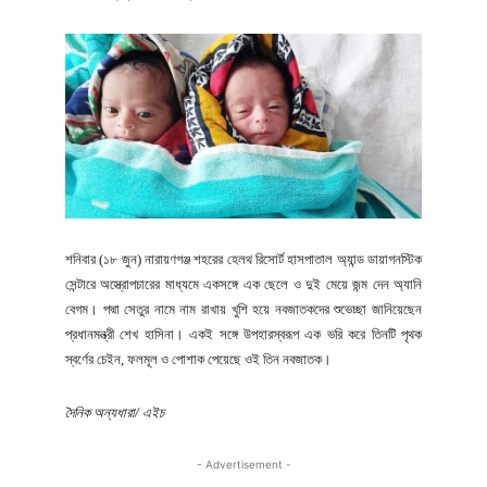
শনিবার (১৮ জুন) নারায়ণগঞ্জ শহরের হেলথ রিসোর্ট হাসপাতাল অ্যান্ড ডায়াগনস্টিক
সেন্টারে অস্ত্রোপচারের মাধ্যমে একসঙ্গে এক ছেলে ও দুই মেয়ে জন্ম দেন অ্যানি
বেগম। পদ্মা সেতুর নামে নাম রাখায় খুশি হয়ে নবজাতকদের শুভেচ্ছা জানিয়েছেন
প্রধানমন্ত্রী শেখ হাসিনা। একই সঙ্গে উপহারস্বরূপ এক ভরি করে তিনটি পৃথক
স্বর্ণের চেইন, ফলমূল ও পোশাক পেয়েছে ওই তিন নবজাতক।
দৈনিক অন্যধারা/ এইচ
- Advertisement -