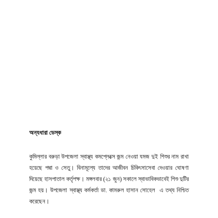
অন্যধারা ডেস্ক
কুমিল্লার বরুড়া উপজেলা স্বাস্থ্য কমপ্লেক্সে জন্ম নেওয়া যমজ দুই শিশুর নাম রাখা
হয়েছে পদ্মা ও সেতু। বিনামূল্যে তাদের আজীবন চিকিৎসাসেবা দেওয়ার ঘোষণা
দিয়েছে হাসপাতাল কর্তৃপক্ষ। মঙ্গলবার (২১ জুন) সকালে স্বাভাবিকভাবেই শিশু দুটির
জন্ম হয়। উপজেলা স্বাস্থ্য কর্মকর্তা ডা. কামরুল হাসান সোহেল এ তথ্য নিশ্চিত
করেছেন।