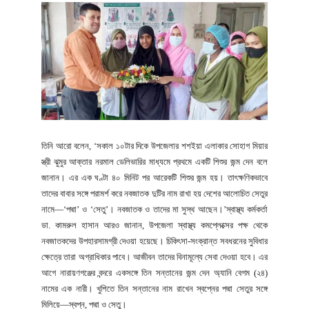
তিনি আরো বলেন, ‘সকাল ১০টার দিকে উপজেলার শশইয়া এলাকার সোহাগ মিয়ার
স্ত্রী ঝুমুর আক্তার নরমাল ডেলিভারির মাধ্যমে প্রথমে একটি শিশুর জন্ম দেন বলে
জানান। এর এক ঘণ্টা ৪০ মিনিট পর আরেকটি শিশুর জন্ম হয়। তাৎক্ষণিকভাবে
তাদের বাবার সঙ্গে পরামর্শ করে নবজাতক দুটির নাম রাখা হয় দেশের আলোচিত সেতুর
নামে—‘পদ্মা’ ও ‘সেতু’। নবজাতক ও তাদের মা সুস্থ আছেন।’স্বাস্থ্য কর্মকর্তা
ডা. কামরুল হাসান আরও জানান, উপজেলা স্বাস্থ্য কমপ্লেক্সের পক্ষ থেকে
নবজাতকদের উপহারসামগ্রী দেওয়া হয়েছে। চিকিৎসা-সংক্রান্ত সবধরনের সুবিধার
ক্ষেত্রে তারা অগ্রাধিকার পাবে। আজীবন তাদের বিনামূল্যে সেবা দেওয়া হবে। এর
আগে নারায়ণগঞ্জের বন্দরে একসঙ্গে তিন সন্তানের জন্ম দেন অ্যানি বেগম (২৪)
নামের এক নারী। খুশিতে তিন সন্তানের নাম রাখেন স্বপ্নের পদ্মা সেতুর সঙ্গে
মিলিয়ে—স্বপ্ন, পদ্মা ও সেতু।