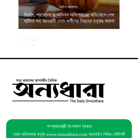
আইন আদালত
নির্দেশ, প্ররোচনা ও অভিন্ন অভিপ্রায়ের অভিযোগে শেখ
হাসিনা সহ আওয়ামী নেতা-কর্মীদের বিরূদ্ধে হত্যার মামলা
গণপ্রজাতন্ত্রী বাংলাদেশ সরকার
তথ্য অধিদপ্তর কর্তৃক www.onnodhara.com অনলাইন নিউজ পোর্টালটি