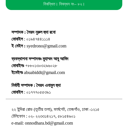
নিবন্ধিত। নিবন্ধন নং– ৮২।
সম্পাদক : সৈয়দ নুরুল হুদা রনো
মোবাইল
: ০১৯৪৭৪৪১১১৪
ই মেইল :
syedrono@gmail.com
ব্যবস্থাপনা সম্পাদকঃ মুহাম্মদ আবু আবিদ
মোবাইলঃ
+৮৮০১৩০৩২৯৬০২৮
ইমেইলঃ
abuabiddt@gmail.com
নির্বাহী সম্পাদক : সৈয়দ এনামুল হুদা
মোবাইল
: ০১৭৭৭০৫৫৩৯১
২২ ইন্দিরা রোড (তৃতীয় তলা), ফার্মগেট, তেজগাঁও, ঢাকা -১২১৫
টেলিফোন : ০২- ২২৩৩১৪২১৭, ৫৮১৫৪৬০১
e-mail: onnodhara.bd@gmail.com