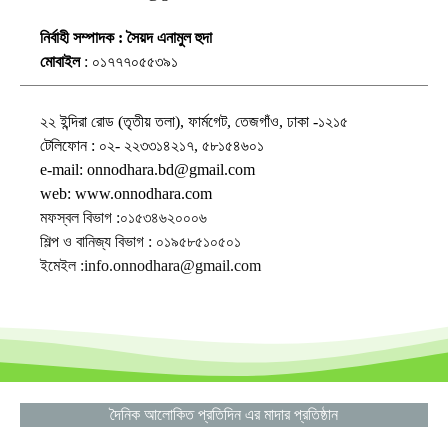
নির্বাহী সম্পাদক : সৈয়দ এনামুল হুদা
মোবাইল
: ০১৭৭৭০৫৫৩৯১
২২ ইন্দিরা রোড (তৃতীয় তলা), ফার্মগেট, তেজগাঁও, ঢাকা -১২১৫
টেলিফোন : ০২- ২২৩৩১৪২১৭, ৫৮১৫৪৬০১
e-mail: onnodhara.bd@gmail.com
web: www.onnodhara.com
মফস্বল বিভাগ :০১৫৩৪৬২০০০৬
শিল্প ও বানিজ্য বিভাগ : ০১৯৫৮৫১০৫০১
ইমেইল :info.onnodhara@gmail.com
দৈনিক আলোকিত প্রতিদিন এর মাদার প্রতিষ্ঠান