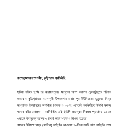
রাশেদুজ্জামান তাওহীদ, কুড়িগ্রাম প্রতিনিধি:
সুবিধা বঞ্চিত দুর্গম চর নারায়ণপুরের মানুষের আশা ভরসার কেন্দ্রবিন্দুতে পরিণত
হয়েছেন কুড়িগ্রামের নাগেশ্বরী উপজেলার নারায়ণপুর ইউনিয়নের ডুমুরদহ নিম্ন
মাধ্যমিক বিদ্যালয়ের জনপ্রিয় শিক্ষক ও ০৮নং ওয়ার্ডের নবনির্বাচিত ইউপি সদস্য
আব্দুর রহিম মোল্লা। নবনির্বাচিত এই ইউপি সদস্যের নিরলস প্রচেষ্টায় ০৮নং
ওয়ার্ডে বিনামুল্যে বয়স্ক ও বিধবা ভাতা শতভাগ নিশ্চিত হয়েছে।
কাজের বিনিময়ে খাদ্য (কাবিখা) কর্মসূচির আওতায় ৪০দিনের মাটি কাটা কর্মসূচির শেষ