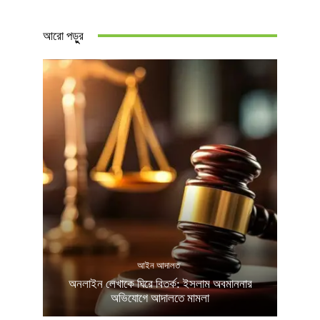
আরো পড়ুুর
আইন আদালত
অনলাইন লেখাকে ঘিরে বিতর্ক: ইসলাম অবমাননার
অভিযোগে আদালতে মামলা