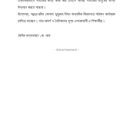
ঐক্যবদ্ধভাবে সমাজের জন্য কাজ করি তাহলে আমরা সমাজের মানুষের ভাগ্য
উন্নয়ন করতে পারবো।
উল্লেখ্য, আব্দুর রহিম মোল্লা ডুমুরদহ নিম্ন মাধ্যমিক বিদ্যালয়ে পাঠদান কার্যক্রম
চালিয়ে যাচ্ছেন। তার আদর্শ ও নৈতিকতায় মুগ্ধ এলাকাবাসী ও শিক্ষার্থীরা।
দৈনিক অন্যধারা// কে. আর
- Advertisement -