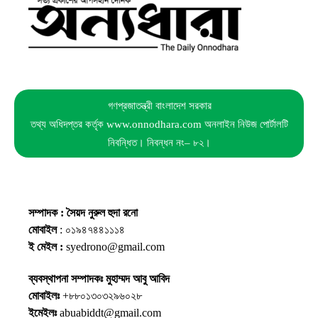
গণপ্রজাতন্ত্রী বাংলাদেশ সরকার
তথ্য অধিদপ্তর কর্তৃক www.onnodhara.com অনলাইন নিউজ পোর্টালটি
নিবন্ধিত। নিবন্ধন নং– ৮২।
সম্পাদক : সৈয়দ নুরুল হুদা রনো
মোবাইল
: ০১৯৪৭৪৪১১১৪
ই মেইল :
syedrono@gmail.com
ব্যবস্থাপনা সম্পাদকঃ মুহাম্মদ আবু আবিদ
মোবাইলঃ
+৮৮০১৩০৩২৯৬০২৮
ইমেইলঃ
abuabiddt@gmail.com