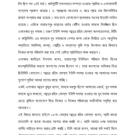
দিন ছিল গত ১৪ই মার্চ। কর্মসূচিটি সফলভাবে সম্পন্ন হওয়ায় শ্রমিক ও এলাকাবাসী
সন্তোষ প্রকাশ করেছে। এ প্রকল্পের আওতায় এ বছর প্রায় চার কিলোমিটার
রাস্তা সংস্কার করা হয়েছে। যার ফলে যোগাযোগ ব্যবস্থার অনেক উন্নতি সাধিত
হয়েছে। এদিকে নারায়ণপুর ভারতের বর্ডার বেষ্টিত হওয়ায় মাদকে নিমজ্জিত ছিল
এখানকার যুব সমাজ। তরুণ ইউপি সদস্য আব্দুর রহিম মোল্লা জনসচেতনতা, মিটিং
ও কাউন্সিলিং এর মাধ্যমে যুব সমাজকে নেশার জগৎ থেকে ফিরিয়ে এনে আধুনিক
পদ্ধতিতে গবাদিপশু, মৎস্য, পোল্ট্রি ও অন্যান্য কৃষি পণ্য উৎপাদন করে কিভাবে
নিজের ভাগ্য পরিবর্তন করা যায় সেই চেষ্টায় প্রতিনিয়ত কাজ করছেন।
এলাকার জাহিদুল ইসলাম বলেন, নারায়ণপুর ইউনিয়ন পরিষদে বিগত দিনের
জনপ্রতিনিধিরা কখনো জনগণের সেবক ছিলেন না। তারা জনগনের অধিকার নিয়ে
ছিনিমিনি খেলতেন। আব্দুর রহিম মোল্লা ইউপি সদস্য হওয়ার পর আমাদের সকল
সুযোগ সুবিধা আমরা হাতের কাছে পাচ্ছি।
একই এলাকার আব্দুল কুদ্দুস বলেন, মাদকে ভরপুর ছিলো আমাদের ওয়ার্ড, যুব সমাজ
মাদকে ডুবে থাকতো, আব্দুর রহিম মোল্লা ইউপি সদস্য হওয়ার পর যুব সমাজ মাদক
ছেড়ে কৃষিতে মনোযোগ দিয়ে নিজের ও নিজের পরিবারের অর্থনৈতিক সমৃদ্ধি বয়ে
আনছেন।
এই বিষয়ে জানতে চাইলে ০৮নং মেম্বার আব্দুর রহিম মোল্লা বলেন, আমি কারো
হাততালি বা বাহবা পাওয়ার আশায় কাজ করছি না। আমি আমার ওপর সমাজের
অর্পিত দায়িত্ব পালন করার চেষ্টা করছি। তিনি আরো বলেন, আমরা যদি সবাই মিলে