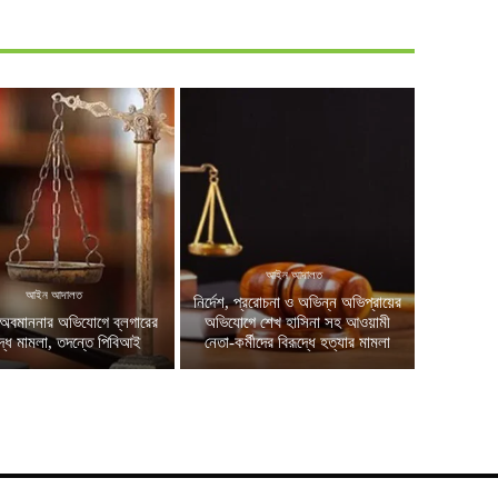
আইন আদালত
আইন আদালত
নির্দেশ, প্ররোচনা ও অভিন্ন অভিপ্রায়ের
অবমাননার অভিযোগে ব্লগারের
অভিযোগে শেখ হাসিনা সহ আওয়ামী
দ্ধে মামলা, তদন্তে পিবিআই
নেতা-কর্মীদের বিরূদ্ধে হত্যার মামলা