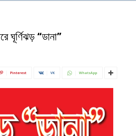
 ঘূর্ণিঝড় “ডানা”
Pinterest
VK
WhatsApp