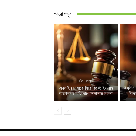
আরো পড়ুুর
আইন আদালত
অনলাইন লেখাকে ঘিরে বিতর্ক: ইসলাম
ইসলাম 
অবমাননার অভিযোগে আদালতে মামলা
বিরু