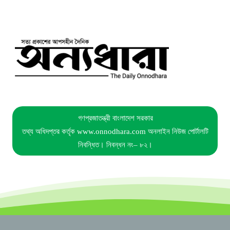
গণপ্রজাতন্ত্রী বাংলাদেশ সরকার
তথ্য অধিদপ্তর কর্তৃক www.onnodhara.com অনলাইন নিউজ পোর্টালটি
নিবন্ধিত। নিবন্ধন নং– ৮২।