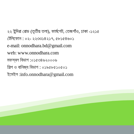
২২ ইন্দিরা রোড (তৃতীয় তলা), ফার্মগেট, তেজগাঁও, ঢাকা -১২১৫
টেলিফোন : ০২- ২২৩৩১৪২১৭, ৫৮১৫৪৬০১
e-mail: onnodhara.bd@gmail.com
web: www.onnodhara.com
মফস্বল বিভাগ :০১৫৩৪৬২০০০৬
শিল্প ও বানিজ্য বিভাগ : ০১৯৫৮৫১০৫০১
ইমেইল :info.onnodhara@gmail.com