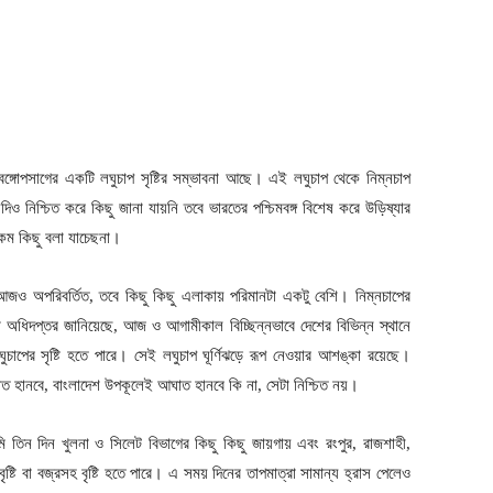
ঙ্গোপসাগের একটি লঘুচাপ সৃষ্টির সম্ভাবনা আছে। এই লঘুচাপ থেকে নিম্নচাপ
দিও নিশ্চিত করে কিছু জানা যায়নি তবে ভারতের পশ্চিমবঙ্গ বিশেষ করে উড়িষ্যার
কম কিছু বলা যাচেছনা।
। আজও অপরিবর্তিত, তবে কিছু কিছু এলাকায় পরিমানটা একটু বেশি। নিম্নচাপের
ওয়া অধিদপ্তর জানিয়েছে, আজ ও আগামীকাল বিচ্ছিন্নভাবে দেশের বিভিন্ন স্থানে
লঘুচাপের সৃষ্টি হতে পারে। সেই লঘুচাপ ঘূর্ণিঝড়ে রূপ নেওয়ার আশঙ্কা রয়েছে।
াত হানবে, বাংলাদেশ উপকূলেই আঘাত হানবে কি না, সেটা নিশ্চিত নয়।
 তিন দিন খুলনা ও সিলেট বিভাগের কিছু কিছু জায়গায় এবং রংপুর, রাজশাহী,
ষ্টি বা বজ্রসহ বৃষ্টি হতে পারে। এ সময় দিনের তাপমাত্রা সামান্য হ্রাস পেলেও