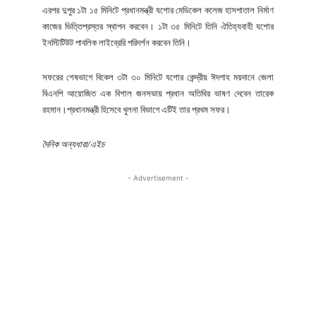
এরপর দুপুর ১টা ১৫ মিনিটে প্রধানমন্ত্রী যশোর মেডিকেল কলেজ হাসপাতাল নির্মাণ
কাজের ভিত্তিপ্রস্তর স্থাপন করবেন। ১টা ৩৫ মিনিটে তিনি ঐতিহ্যবাহী যশোর
ইনস্টিটিউট পাবলিক লাইব্রেরি পরিদর্শন করবেন তিনি।
সফরের শেষভাগে বিকেল ৩টা ৩০ মিনিটে যশোর কেন্দ্রীয় ঈদগাহ ময়দানে জেলা
বিএনপি আয়োজিত এক বিশাল জনসভায় প্রধান অতিথির ভাষণ দেবেন তারেক
রহমান।প্রধানমন্ত্রী হিসেবে খুলনা বিভাগে এটিই তার প্রথম সফর।
দৈনিক অন্যধারা/এইচ
- Advertisement -