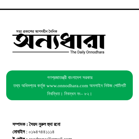
গণপ্রজাতন্ত্রী বাংলাদেশ সরকার
তথ্য অধিদপ্তর কর্তৃক www.onnodhara.com অনলাইন নিউজ পোর্টালটি
নিবন্ধিত। নিবন্ধন নং– ৮২।
সম্পাদক : সৈয়দ নুরুল হুদা রনো
মোবাইল
: ০১৯৪৭৪৪১১১৪