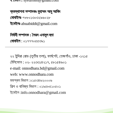
ই মেইল :
syedrono@gmail.com
ব্যবস্থাপনা সম্পাদকঃ মুহাম্মদ আবু আবিদ
মোবাইলঃ
+৮৮০১৩০৩২৯৬০২৮
ইমেইলঃ
abuabiddt@gmail.com
নির্বাহী সম্পাদক : সৈয়দ এনামুল হুদা
মোবাইল
: ০১৭৭৭০৫৫৩৯১
২২ ইন্দিরা রোড (তৃতীয় তলা), ফার্মগেট, তেজগাঁও, ঢাকা -১২১৫
টেলিফোন : ০২- ২২৩৩১৪২১৭, ৫৮১৫৪৬০১
e-mail: onnodhara.bd@gmail.com
web: www.onnodhara.com
মফস্বল বিভাগ :০১৫৩৪৬২০০০৬
শিল্প ও বানিজ্য বিভাগ : ০১৯৫৮৫১০৫০১
ইমেইল :info.onnodhara@gmail.com