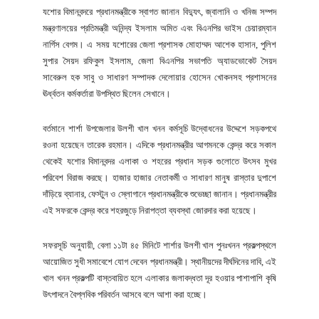
যশোর বিমানবন্দরে প্রধানমন্ত্রীকে স্বাগত জানান বিদ্যুৎ, জ্বালানি ও খনিজ সম্পদ
মন্ত্রণালয়ের প্রতিমন্ত্রী অনিন্দ্য ইসলাম অমিত এবং বিএনপির ভাইস চেয়ারম্যান
নার্গিস বেগম। এ সময় যশোরের জেলা প্রশাসক মোহাম্মদ আশেক হাসান, পুলিশ
সুপার সৈয়দ রফিকুল ইসলাম, জেলা বিএনপির সভাপতি অ্যাডভোকেট সৈয়দ
সাবেরুল হক সাবু ও সাধারণ সম্পাদক দেলোয়ার হোসেন খোকনসহ প্রশাসনের
ঊর্ধ্বতন কর্মকর্তারা উপস্থিত ছিলেন সেখানে।
বর্তমানে শার্শা উপজেলার উলশী খাল খনন কর্মসূচি উদ্বোধনের উদ্দেশে সড়কপথে
রওনা হয়েছেন তারেক রহমান। এদিকে প্রধানমন্ত্রীর আগমনকে কেন্দ্র করে সকাল
থেকেই যশোর বিমানবন্দর এলাকা ও শহরের প্রধান সড়ক গুলোতে উৎসব মুখর
পরিবেশ বিরাজ করছে। হাজার হাজার নেতাকর্মী ও সাধারণ মানুষ রাস্তার দুপাশে
দাঁড়িয়ে ব্যানার, ফেস্টুন ও স্লোগানে প্রধানমন্ত্রীকে শুভেচ্ছা জানান। প্রধানমন্ত্রীর
এই সফরকে কেন্দ্র করে শহরজুড়ে নিরাপত্তা ব্যবস্থা জোরদার করা হয়েছে।
সফরসূচি অনুযায়ী, বেলা ১১টা ৪৫ মিনিটে শার্শার উলশী খাল পুনঃখনন প্রকল্পস্থলে
আয়োজিত সুধী সমাবেশে যোগ দেবেন প্রধানমন্ত্রী। স্থানীয়দের দীর্ঘদিনের দাবি, এই
খাল খনন প্রকল্পটি বাস্তবায়িত হলে এলাকার জলাবদ্ধতা দূর হওয়ার পাশাপাশি কৃষি
উৎপাদনে বৈপ্লবিক পরিবর্তন আসবে বলে আশা করা হচ্ছে।