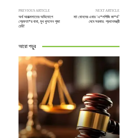
PREVIOUS ARTICLE
NEXT ARTICLE
অর্থ আ#ত্মসাতের অভিযোগে
মাা বোনদের এবার ‘এ*লপিজি কা*র্ড’
গ্রেফতা*র বাবা, মুখ খুললেন পূজা
দেবে সরকার: প্রধানমন্ত্রী
চেরি!
আরো পড়ুুর