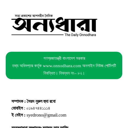
গণপ্রজাতন্ত্রী বাংলাদেশ সরকার
তথ্য অধিদপ্তর কর্তৃক www.onnodhara.com অনলাইন নিউজ পোর্টালটি
নিবন্ধিত। নিবন্ধন নং– ৮২।
সম্পাদক : সৈয়দ নুরুল হুদা রনো
মোবাইল
: ০১৯৪৭৪৪১১১৪
ই মেইল :
syedrono@gmail.com
ব্যবস্থাপনা সম্পাদকঃ মুহাম্মদ আবু আবিদ