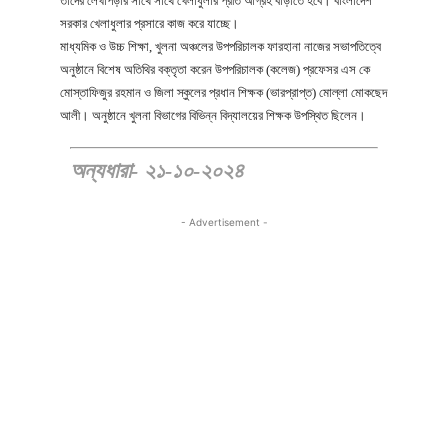
তাদের লেখাপড়ার সাথে সাথে খেলাধুলার প্রতি আগ্রহ বাড়াতে হবে। বাংলাদেশ
সরকার খেলাধুলার প্রসারে কাজ করে যাচ্ছে।
মাধ্যমিক ও উচ্চ শিক্ষা, খুলনা অঞ্চলের উপপরিচালক ফারহানা নাজের সভাপতিত্বে
অনুষ্ঠানে বিশেষ অতিথির বক্তৃতা করেন উপপরিচালক (কলেজ) প্রফেসর এস কে
মোস্তাফিজুর রহমান ও জিলা স্কুলের প্রধান শিক্ষক (ভারপ্রাপ্ত) মোল্লা মোকছেদ
আলী। অনুষ্ঠানে খুলনা বিভাগের বিভিন্ন বিদ্যালয়ের শিক্ষক উপস্থিত ছিলেন।
অন্যধারা- ২১-১০-২০২৪
- Advertisement -