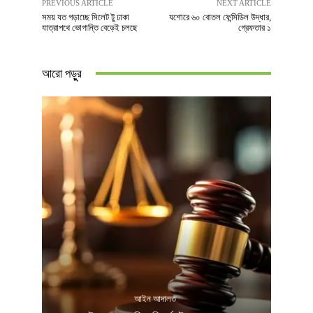
PREVIOUS ARTICLE
NEXT ARTICLE
সময় যত গড়াচ্ছে সিলেট টু ঢাকা
যশোরে ৬০ বোতল ফেন্সিডিল উদ্ধার,
যাত্রাপথে ভোগান্তি বেড়েই চলছে
গ্রেফতার ১
আরো পড়ুুর
আইন আদালত