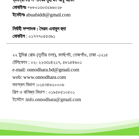
মোবাইলঃ
+৮৮০১৩০৩২৯৬০২৮
ইমেইলঃ
abuabiddt@gmail.com
নির্বাহী সম্পাদক : সৈয়দ এনামুল হুদা
মোবাইল
: ০১৭৭৭০৫৫৩৯১
২২ ইন্দিরা রোড (তৃতীয় তলা), ফার্মগেট, তেজগাঁও, ঢাকা -১২১৫
টেলিফোন : ০২- ২২৩৩১৪২১৭, ৫৮১৫৪৬০১
e-mail: onnodhara.bd@gmail.com
web: www.onnodhara.com
মফস্বল বিভাগ :০১৫৩৪৬২০০০৬
শিল্প ও বানিজ্য বিভাগ : ০১৯৫৮৫১০৫০১
ইমেইল :info.onnodhara@gmail.com