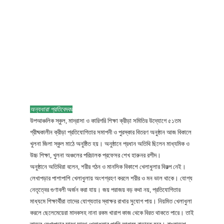
অন্যধারা প্রতিবেদকঃ
উপআঞ্চলিক স্কুল, মাদ্রাসা ও কারিগরি শিক্ষা ক্রীড়া সমিতির উদ্যোগে ৫১তম
গ্রীষ্মকালীন ক্রীড়া প্রতিযোগিতার সমাপনী ও পুরস্কার বিতরণ অনুষ্ঠান আজ বিকালে
খুলনা জিলা স্কুল মাঠে অনুষ্ঠিত হয়। অনুষ্ঠানে প্রধান অতিথি ছিলেন মাধ্যমিক ও
উচ্চ শিক্ষা, খুলনা অঞ্চলের পরিচালক প্রফেসর শেখ হারুনর রশীদ।
অনুষ্ঠানে অতিথিরা বলেন, শরীর গঠন ও মানসিক বিকাশে খেলাধুলার বিকল্প নেই।
লেখাপড়ার পাশাপাশি খেলাধুলায় অংশগ্রহণ করলে শরীর ও মন ভাল থাকে। যোগ্য
নেতৃত্বের গুণাবলী অর্জন করা যায়। জয় পরাজয় বড় কথা নয়, প্রতিযোগিতার
মাধ্যমে শিক্ষার্থীরা তাদের যোগ্যতার স্বাক্ষর রাখার সুযোগ পায়। নিয়মিত খেলাধুলা
করলে ছেলেমেয়েরা মাদকসহ নানা রকম খারাপ কাজ থেকে বিরত থাকতে পারে। তাই