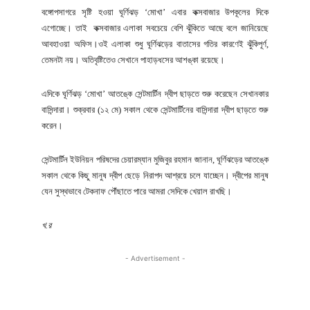
বঙ্গোপসাগরে সৃষ্টি হওয়া ঘূর্ণিঝড় ‘মোখা’ এবার কক্সবাজার উপকূলের দিকে
এগোচ্ছে। তাই কক্সবাজার এলাকা সবচেয়ে বেশি ঝুঁকিতে আছে বলে জানিয়েছে
আবহাওয়া অফিস।ওই এলাকা শুধু ঘূর্ণিঝড়ের বাতাসের গতির কারণেই ঝুঁকিপূর্ণ,
তেমনটা নয়। অতিবৃষ্টিতেও সেখানে পাহাড়ধসের আশঙ্কা রয়েছে।
এদিকে ঘূর্ণিঝড় ‘মোখা’ আতঙ্কে সেন্টমার্টিন দ্বীপ ছাড়তে শুরু করেছেন সেখানকার
বাসিন্দারা। শুক্রবার (১২ মে) সকাল থেকে সেন্টমার্টিনের বাসিন্দারা দ্বীপ ছাড়তে শুরু
করেন।
সেন্টমার্টিন ইউনিয়ন পরিষদের চেয়ারম্যান মুজিবুর রহমান জানান, ঘূর্ণিঝড়ের আতঙ্কে
সকাল থেকে কিছু মানুষ দ্বীপ ছেড়ে নিরাপদ আশ্রয়ে চলে যাচ্ছেন। দ্বীপের মানুষ
যেন সুস্থভাবে টেকনাফ পৌঁছাতে পারে আমরা সেদিকে খেয়াল রাখছি।
খ.র
- Advertisement -