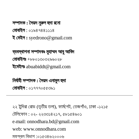
সম্পাদক : সৈয়দ নুরুল হুদা রনো
মোবাইল
: ০১৯৪৭৪৪১১১৪
ই মেইল :
syedrono@gmail.com
ব্যবস্থাপনা সম্পাদকঃ মুহাম্মদ আবু আবিদ
মোবাইলঃ
+৮৮০১৩০৩২৯৬০২৮
ইমেইলঃ
abuabiddt@gmail.com
নির্বাহী সম্পাদক : সৈয়দ এনামুল হুদা
মোবাইল
: ০১৭৭৭০৫৫৩৯১
২২ ইন্দিরা রোড (তৃতীয় তলা), ফার্মগেট, তেজগাঁও, ঢাকা -১২১৫
টেলিফোন : ০২- ২২৩৩১৪২১৭, ৫৮১৫৪৬০১
e-mail: onnodhara.bd@gmail.com
web: www.onnodhara.com
মফস্বল বিভাগ :০১৫৩৪৬২০০০৬