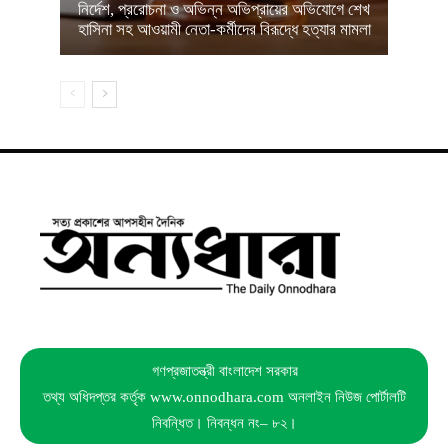
নির্দেশ, প্ররোচনা ও অভিন্ন অভিপ্রায়ের অভিযোগে শেখ
হাসিনা সহ আওয়ামী নেতা-কর্মীদের বিরূদ্ধে হত্যার মামলা
গণপ্রজাতন্ত্রী বাংলাদেশ সরকার
তথ্য অধিদপ্তর কর্তৃক www.onnodhara.com অনলাইন নিউজ পোর্টালটি
নিবন্ধিত। নিবন্ধন নং– ৮২।