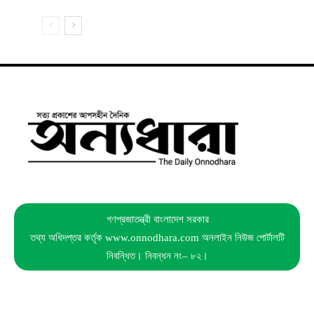
গণপ্রজাতন্ত্রী বাংলাদেশ সরকার
তথ্য অধিদপ্তর কর্তৃক www.onnodhara.com অনলাইন নিউজ পোর্টালটি
নিবন্ধিত। নিবন্ধন নং– ৮২।