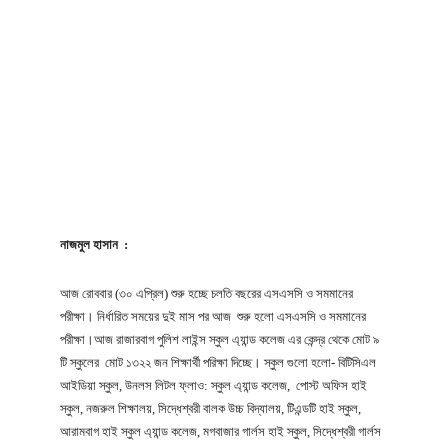
নাজমুল হাসান :
আজ রোববার (৩০ এপ্রিল) শুরু হচ্ছে চলতি বছরের এসএসসি ও সমমানের
পরীক্ষা। নির্ধারিত সময়ের দুই মাস পর আজ শুরু হলো এসএসসি ও সমমানের
পরীক্ষা।আজ রাজারবাগ পুলিশ লাইন্স স্কুল এ্যান্ড কলেজ এর কেন্দ্র থেকে মোট ৯
টি স্কুলের মোট ১৩২২ জন শিক্ষার্থী পরিক্ষা দিচ্ছে। স্কুল গুলো হলো- বিটিসিএল
আইডিয়া স্কুল, উনলস লিটল ফ্লাও: স্কুল এ্যান্ড কলেজ, পোস্ট অফিস হাই
স্কুল, নজরুল শিক্ষালয়, সিদ্ধেশ্বরী বালক উচ্চ বিদ্যালয়, টিএন্ডটি হাই স্কুল,
আরামবাগ হাই স্কুল এ্যান্ড কলেজ, মগবাজার গার্লস হাই স্কুল, সিদ্ধেশ্বরী গার্লস