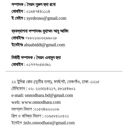
সম্পাদক : সৈয়দ নুরুল হুদা রনো
মোবাইল
: ০১৯৪৭৪৪১১১৪
ই মেইল :
syedrono@gmail.com
ব্যবস্থাপনা সম্পাদকঃ মুহাম্মদ আবু আবিদ
মোবাইলঃ
+৮৮০১৩০৩২৯৬০২৮
ইমেইলঃ
abuabiddt@gmail.com
নির্বাহী সম্পাদক : সৈয়দ এনামুল হুদা
মোবাইল
: ০১৭৭৭০৫৫৩৯১
২২ ইন্দিরা রোড (তৃতীয় তলা), ফার্মগেট, তেজগাঁও, ঢাকা -১২১৫
টেলিফোন : ০২- ২২৩৩১৪২১৭, ৫৮১৫৪৬০১
e-mail: onnodhara.bd@gmail.com
web: www.onnodhara.com
মফস্বল বিভাগ :০১৫৩৪৬২০০০৬
শিল্প ও বানিজ্য বিভাগ : ০১৯৫৮৫১০৫০১
ইমেইল :info.onnodhara@gmail.com