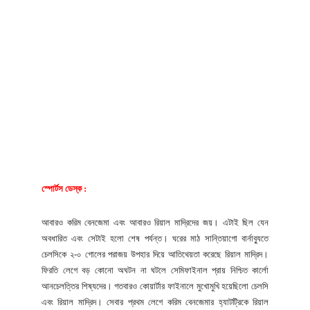
স্পোর্টস ডেস্ক :
আবারও করিম বেনজেমা এবং আবারও রিয়াল মাদ্রিদের জয়। এটাই ছিল যেন
অবধারিত এবং সেটাই হলো শেষ পর্যন্ত। ঘরের মাঠ সান্তিয়াগো বার্নাব্যুতে
চেলসিকে ২-০ গোলের পরাজয় উপহার দিয়ে আতিথেয়তা করেছে রিয়াল মাদ্রিদ।
ফিরতি লেগে বড় কোনো অঘটন না ঘটলে সেমিফাইনাল প্রায় নিশ্চিত কার্লো
আনচেলত্তির শিষ্যদের। গতবারও কোয়ার্টার ফাইনালে মুখোমুখি হয়েছিলো চেলসি
এবং রিয়াল মাদ্রিদ। সেবার প্রথম লেগে করিম বেনজেমার হ্যাটট্রিকে রিয়াল