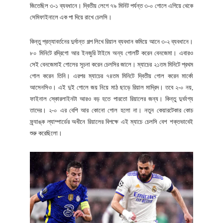
জিতেছিল ৩-১ ব্যবধানে। দ্বিতীয় লেগে ৭৯ মিনিট পর্যন্ত ৩-০ গোলে এগিয়ে থেকে
সেমিফাইনালে এক পা দিয়ে রাখে চেলসি।
কিন্তু প্রত্যাবর্তনের দুর্দান্ত গল্প লিখে রিয়াল ব্যবধান কমিয়ে আনে ৩-২ ব্যবধানে।
৮০ মিনিটে রদ্রিগো আর ইনজুরি টাইমে অন্য গোলটি করেন বেনজেমা। এবারও
সেই বেনজেমাই গোলের সূচনা করেন চেলসির জালে। ম্যাচের ২১তম মিনিটে প্রথম
গোল করেন তিনি। এরপর ম্যাচের ৭৪তম মিনিটে দ্বিতীয় গোল করেন মার্কো
আসেনসিও। এই দুই গোলে জয় নিয়ে মাঠ ছাড়ে রিয়াল মাদ্রিদ। তবে ২-০ নয়,
ফাইনাল স্কোরলাইনটা আরও বড় হতে পারতো রিয়ালের জন্য। কিন্তু দুর্ভাগ্য
তাদের। ২-০ এর বেশি আর কোনো গোল হলো না। নতুন কেয়ারটেকার কোচ
ফ্র্যাঙ্ক ল্যাম্পার্ডের অধীনে রিয়ালের বিপক্ষে এই ম্যাচে চেলসি বেশ শক্তভাবেই
শুরু করেছিলো।