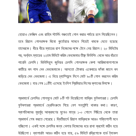
হোয়াও ফেলিক্স এবং রাহিম স্টার্লিং শুরুতেই গোল করার পর্যায়ে চলে গিয়েছিলেন।
তবে রিয়াল গোলরক্ষক থিবো কুর্তোয়ার সামনে গিয়েই থমকে যেতে হয়েছে
তাদেরকে। ধীরে ধীরে ম্যাচের রাশ নিজেদের পক্ষে টেনে নেয় রিয়াল। ২০ মিনিটের
পর, অর্থ্যাৎ ম্যাচের ২২তম মিনিটে করিম বেনজেমার তীক্ষ্ণ ফিনিশিং থেকে আর বাঁচতে
পারেনি চেলসি। ভিনিসিয়ুস জুনিয়র চেলসি গোলরক্ষক কেপা আরিজাবালাগাকে
কাটিয়ে বল পাস দেন বেনজেমাকে। আলতো টোকায় একেবারে ফাঁকা জালে বল
জড়িয়ে দেন বেনজেমা। এ নিয়ে চ্যাম্পিয়ন্স লিগে মোট ৯০টি গোল করলেন করিম
বেনজেমা। যার শেষ ১১টিই এসেছে ইংলিশ প্রিমিয়ার লিগের ক্লাবের বিপক্ষে।
প্রথমার্ধে চেলসির গোলমুখে মোট ৮টি শট নিয়েছিলো মাদ্রিদ ফুটবলাররা। চেলসি
ফুটবলাররা প্রথমার্ধে ড্রেসিংরুমে গিয়ে বেশ সন্তুষ্টই থাকার কথা। কারণ,
স্বাগতিকদের মুহুর্মুহু আক্রমণের মুখেও মাত্র ১-০ গোলে পিছিয়ে থেকে তারা
প্রথমার্ধ শেষ করতে পেরেছে। দ্বিতীয়ার্দে রিয়াল মাদ্রিদকে আরও শক্তিশালী মনে
হচ্ছিলো। একই সঙ্গে চেলসির জন্য খেলায় নিজেদের ধরে রাখা ক্রমেই কঠিন হয়ে
উঠছিলো। ব্যাপারটা আরও কঠিন হয়ে যায়, ৫৯ মিনিটে রদ্রিগোকে হার্ড ট্যাকল