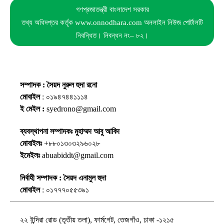
গণপ্রজাতন্ত্রী বাংলাদেশ সরকার
তথ্য অধিদপ্তর কর্তৃক www.onnodhara.com অনলাইন নিউজ পোর্টালটি
নিবন্ধিত। নিবন্ধন নং– ৮২।
সম্পাদক : সৈয়দ নুরুল হুদা রনো
মোবাইল
: ০১৯৪৭৪৪১১১৪
ই মেইল :
syedrono@gmail.com
ব্যবস্থাপনা সম্পাদকঃ মুহাম্মদ আবু আবিদ
মোবাইলঃ
+৮৮০১৩০৩২৯৬০২৮
ইমেইলঃ
abuabiddt@gmail.com
নির্বাহী সম্পাদক : সৈয়দ এনামুল হুদা
মোবাইল
: ০১৭৭৭০৫৫৩৯১
২২ ইন্দিরা রোড (তৃতীয় তলা), ফার্মগেট, তেজগাঁও, ঢাকা -১২১৫