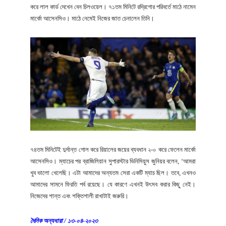
করে লাল কার্ড দেখেন বেন চিলওয়েল। ৭১তম মিনিটে রদ্রিগোর পরিবর্তে মাঠে নামেন
মার্কো আসেনসিও। মাঠে নেমেই নিজের জাত চেনালেন তিনি।
৭৪তম মিনিটেই দুর্দান্ত গোল করে রিয়ালের জয়ের ব্যবধান ২-০ করে ফেলেন মার্কো
আসেনসিও। ম্যাচের পর ব্রাজিলিয়ান সুপারস্টার ভিনিসিয়ুস জুনিয়র বলেন, ‘আমরা
খুব ভালো খেলেছি। এটা আমাদের অন্যতম সেরা একটি ম্যাচ ছিল। তবে, এখনও
আমাদের সামনে ফিরতি পর্ব রয়েছে। যে কারণে এখনই উৎসব করার কিছু নেই।
নিজেদের শান্ত এবং শক্তিশালী রাখাটাই জরুরি।
দৈনিক অন্যধারা / ১৩-০৪-২০২৩