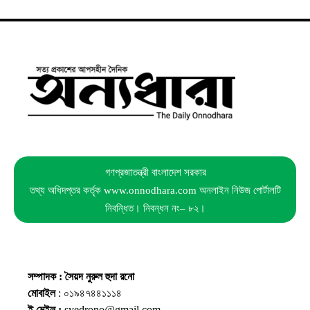
গণপ্রজাতন্ত্রী বাংলাদেশ সরকার
তথ্য অধিদপ্তর কর্তৃক www.onnodhara.com অনলাইন নিউজ পোর্টালটি
নিবন্ধিত। নিবন্ধন নং– ৮২।
সম্পাদক : সৈয়দ নুরুল হুদা রনো
মোবাইল
: ০১৯৪৭৪৪১১১৪
ই মেইল :
syedrono@gmail.com