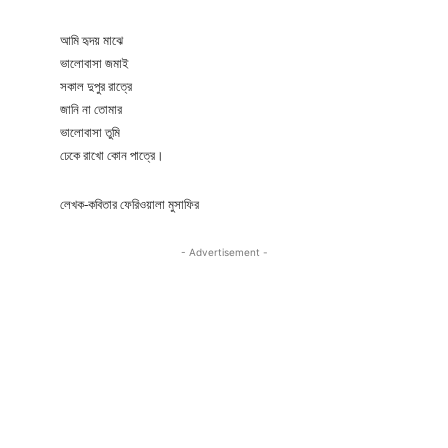
আমি হৃদয় মাঝে
ভালোবাসা জমাই
সকাল দুপুর রাত্রে
জানি না তোমার
ভালোবাসা তুমি
ঢেকে রাখো কোন পাত্রে।
লেখক-কবিতার ফেরিওয়ালা মুসাফির
- Advertisement -