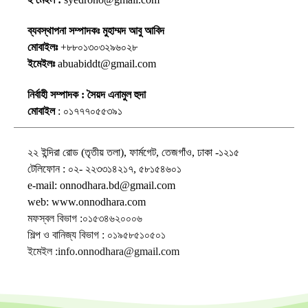
ব্যবস্থাপনা সম্পাদকঃ মুহাম্মদ আবু আবিদ
মোবাইলঃ
+৮৮০১৩০৩২৯৬০২৮
ইমেইলঃ
abuabiddt@gmail.com
নির্বাহী সম্পাদক : সৈয়দ এনামুল হুদা
মোবাইল
: ০১৭৭৭০৫৫৩৯১
২২ ইন্দিরা রোড (তৃতীয় তলা), ফার্মগেট, তেজগাঁও, ঢাকা -১২১৫
টেলিফোন : ০২- ২২৩৩১৪২১৭, ৫৮১৫৪৬০১
e-mail: onnodhara.bd@gmail.com
web: www.onnodhara.com
মফস্বল বিভাগ :০১৫৩৪৬২০০০৬
শিল্প ও বানিজ্য বিভাগ : ০১৯৫৮৫১০৫০১
ইমেইল :info.onnodhara@gmail.com