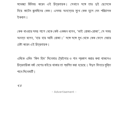
শুভেচ্ছা বিনিময় করেন এই চিত্রনায়ক। সেখানে সঙ্গে তার দুই ছেলেকে
নিয়ে কাটেন জন্মদিনের কেক। এসময় অনন্তের মুখে কেক তুলে দেন পরিচালক
ইকবাল।
কেক খাওয়ার সময় পাশে থেকে কেউ একজন বলেন, ‘ভাই রোজা-রোজা’, সে সময়
অনন্ত বলেন, ‘হায় হায় আমি রোজা।’ সঙ্গে সঙ্গে মুখ থেকে কেক ফেলে দেয়ার
চেষ্টা করেন এই চিত্রনায়ক।
এদিকে এদিন ‘কিল হিম’ সিনেমার ট্রেইলার ও গান প্রকাশ করার কথা থাকলেও
চিত্রনায়িকা বর্ষা দেশের বাইরে থাকার তা স্থগিত করা হয়েছে। ঈদুল ফিতরে মুক্তি
পাবে সিনেমাটি।
খ.র
- Advertisement -