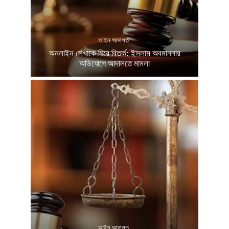
আইন আদালত
অনলাইন লেখাকে ঘিরে বিতর্ক: ইসলাম অবমাননার
অভিযোগে আদালতে মামলা
আইন আদালত