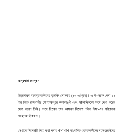
অন্যধারা ডেস্ক :
চিত্রনায়ক অনন্ত জলিলের জন্মদিন সোমবার (১৭ এপ্রিল)। এ উপলক্ষে বেলা ১১
টার দিকে রাজধানীর মোহাম্মদপুরে শুভাকাঙ্খী এবং সাংবাদিকদের সঙ্গে দেখা করেন
দেখা করেন তিনি। সঙ্গে ছিলেন তার আসন্ন সিনেমা ‘কিল হিম’-এর পরিচালক
মোহাম্মদ ইকবাল।
সেখানে সিনেমাটি নিয়ে কথা বলার পাশাপাশি সাংবাদিক-শুভাকাঙ্ক্ষীদের সঙ্গে জন্মদিনের