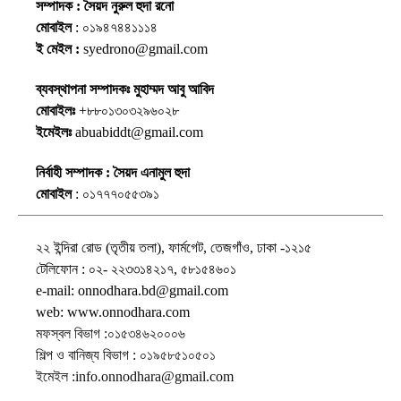
সম্পাদক : সৈয়দ নুরুল হুদা রনো
মোবাইল
: ০১৯৪৭৪৪১১১৪
ই মেইল :
syedrono@gmail.com
ব্যবস্থাপনা সম্পাদকঃ মুহাম্মদ আবু আবিদ
মোবাইলঃ
+৮৮০১৩০৩২৯৬০২৮
ইমেইলঃ
abuabiddt@gmail.com
নির্বাহী সম্পাদক : সৈয়দ এনামুল হুদা
মোবাইল
: ০১৭৭৭০৫৫৩৯১
২২ ইন্দিরা রোড (তৃতীয় তলা), ফার্মগেট, তেজগাঁও, ঢাকা -১২১৫
টেলিফোন : ০২- ২২৩৩১৪২১৭, ৫৮১৫৪৬০১
e-mail: onnodhara.bd@gmail.com
web: www.onnodhara.com
মফস্বল বিভাগ :০১৫৩৪৬২০০০৬
শিল্প ও বানিজ্য বিভাগ : ০১৯৫৮৫১০৫০১
ইমেইল :info.onnodhara@gmail.com