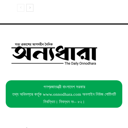
গণপ্রজাতন্ত্রী বাংলাদেশ সরকার
তথ্য অধিদপ্তর কর্তৃক www.onnodhara.com অনলাইন নিউজ পোর্টালটি
নিবন্ধিত। নিবন্ধন নং– ৮২।