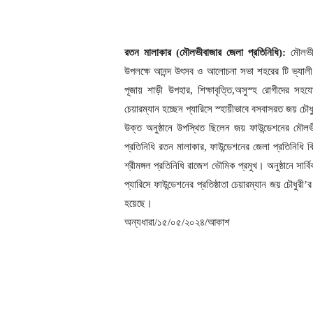
রতন মালাকার (মৌলভীবাজার জেলা প্রতিনিধি):
মৌলভীবা
উপলক্ষে আনন্দ উৎসব ও আলোচনা সভা শহরের টি ভ্যালী রে
পূজায় শাড়ী উপহার, শিক্ষাবৃত্তি,অসুস্হ রোগীদের সহ
চেয়ারম্যান হচ্ছেন প্যারিসে স্হায়ীভাবে বসবাসরত জয় চৌধ
উক্ত অনুষ্ঠানে উপস্থিত ছিলেন জয় ফাউন্ডেশনের মৌলভ
প্রতিনিধি রতন মালাকার, ফাউন্ডেশনের জেলা প্রতিনিধি 
শ্রীমঙ্গল প্রতিনিধি রাজেশ ভৌমিক প্রমুখ। অনুষ্ঠানে স
প্যারিসে ফাউন্ডেশনের প্রতিষ্ঠাতা চেয়ারম্যান জয় চৌধুর
হয়েছে।
অন্যধারা/১৫/০৫/২০২৪/আকাশ