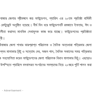
জার জেলার শ্রীমঙ্গলে জয় ফাউন্ডেশন, প্যারিস এর ২০তম প্রতিষ্ঠা বার্ষিকী
স্টুরেন্টে অনুষ্ঠিত হয়েছে। দীর্ঘ দিন ধরে ফাউন্ডেশনটি রমজানে ইফতার, ঈদ ও
যোগীতা করাসহ মানবিক সেবামূলক কাজ করে যাচ্ছে। ফাউন্ডেশনের প্রতিষ্ঠাতা
ুরী।
ীবাজার জেলা শাখার ভারপ্রাপ্ত পরিচালক ও দৈনিক অন্যধারা পত্রিকার জেলা
বিপ্লব মালাকার পিন্টু ও সন্তোষ দেব, সজল পাল, দৈনিক সকালের সময় পত্রিকার
ার্বিক সহযোগিতা করেন ফাউন্ডেশনের জেলা পরিচালক বিধান মালাকার মিঠু। এছাড়াও
ী’র উপস্হিতে প্যারিসে বসবাসরত সংগঠনের সদস্যদের নিয়ে ২০বছর পূর্তি পালন করা
- Advertisement -