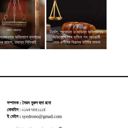
আইন আদালত
আইন আদালত
নির্দেশ, প্ররোচনা ও অভিন্ন অভিপ্রায়ের
অবমাননার অভিযোগে ব্লগারের
অভিযোগে শেখ হাসিনা সহ আওয়ামী
দ্ধে মামলা, তদন্তে পিবিআই
নেতা-কর্মীদের বিরূদ্ধে হত্যার মামলা
সম্পাদক : সৈয়দ নুরুল হুদা রনো
মোবাইল
: ০১৯৪৭৪৪১১১৪
ই মেইল :
syedrono@gmail.com