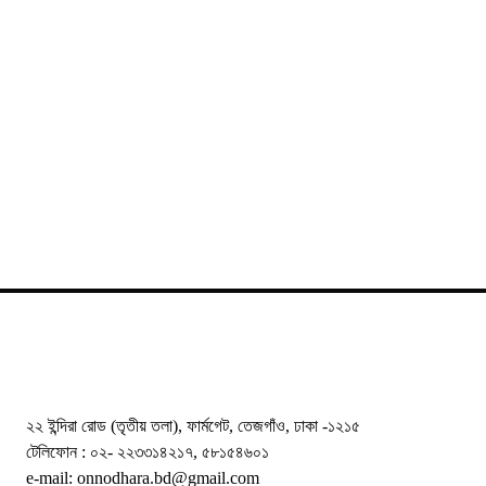
২২ ইন্দিরা রোড (তৃতীয় তলা), ফার্মগেট, তেজগাঁও, ঢাকা -১২১৫
টেলিফোন : ০২- ২২৩৩১৪২১৭, ৫৮১৫৪৬০১
e-mail: onnodhara.bd@gmail.com