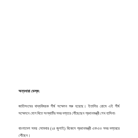
অন্যধারা ডেস্ক:
জাতিসংঘের খাদ্যবিষয়ক শীর্ষ সম্মেলন শুরু হয়েছে। ইতালির রোমে এই শীর্ষ
সম্মেলনে যোগ দিতে সংস্থাটির সদর দপ্তরে পৌঁছেছেন প্রধানমন্ত্রী শেখ হাসিনা৷
বাংলাদেশ সময় সোমবার (২৪ জুলাই) বিকেলে প্রধানমন্ত্রী এফএও সদর দপ্তররে
পৌঁছেন।