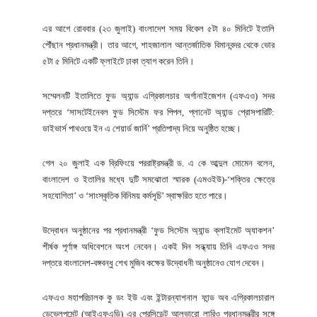
এর আগে রোববার (২৩ জুলাই) বাংলাদেশ সময় বিকেল ৫টা ৪০ মিনিটে ইতালি
পৌঁছান প্রধানমন্ত্রী। তার আগে, শাহজালাল আন্তর্জাতিক বিমানবন্দর থেকে ভোর
৫টা ৫ মিনিটে একটি ফ্লাইটে ঢাকা ত্যাগ করেন তিনি।
সম্মেলনটি ইতালিতে ফুড অ্যান্ড এগ্রিকালচার অর্গানাইজেশন (এফএও) সদর
দপ্তরে ‘সাসটেইনেবল ফুড সিস্টেম ফর পিপল, প্লানেট অ্যান্ড প্রোসপারিটি:
ডাইভার্স পাথওয়ে ইন এ শেয়ার্ড জার্নি’ প্রতিপাদ্য নিয়ে অনুষ্ঠিত হচ্ছে।
গেল ২০ জুলাই এক ব্রিফিংয়ে পররাষ্ট্রমন্ত্রী ড. এ কে আব্দুল মোমেন বলেন,
বাংলাদেশ ও ইতালির মধ্যে দুটি সমঝোতা স্মারক (এমওইউ)-‘শক্তির ক্ষেত্রে
সহযোগিতা’ ও ‘সাংস্কৃতিক বিনিময় কর্মসূচি’ স্বাক্ষরিত হতে পারে।
উদ্বোধন অনুষ্ঠানের পর প্রধানমন্ত্রী ‘ফুড সিস্টেম অ্যান্ড ক্লাইমেট অ্যাকশন’
শীর্ষক পূর্ণাঙ্গ অধিবেশনে অংশ নেবেন। একই দিন সন্ধ্যায় তিনি এফএও সদর
দপ্তরে বাংলাদেশ-বঙ্গবন্ধু শেখ মুজিব কক্ষের উদ্বোধনী অনুষ্ঠানেও যোগ দেবেন।
এফএও মহাপরিচালক কু ডং ইউ এবং ইন্টারন্যাশনাল ফান্ড অব এগ্রিকালচারাল
ডেভেলপমেন্ট (আইএফএডি) এর প্রেসিডেন্ট আলভারো লারিও প্রধানমন্ত্রীর সঙ্গে