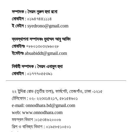
সম্পাদক : সৈয়দ নুরুল হুদা রনো
মোবাইল
: ০১৯৪৭৪৪১১১৪
ই মেইল :
syedrono@gmail.com
ব্যবস্থাপনা সম্পাদকঃ মুহাম্মদ আবু আবিদ
মোবাইলঃ
+৮৮০১৩০৩২৯৬০২৮
ইমেইলঃ
abuabiddt@gmail.com
নির্বাহী সম্পাদক : সৈয়দ এনামুল হুদা
মোবাইল
: ০১৭৭৭০৫৫৩৯১
২২ ইন্দিরা রোড (তৃতীয় তলা), ফার্মগেট, তেজগাঁও, ঢাকা -১২১৫
টেলিফোন : ০২- ২২৩৩১৪২১৭, ৫৮১৫৪৬০১
e-mail: onnodhara.bd@gmail.com
web: www.onnodhara.com
মফস্বল বিভাগ :০১৫৩৪৬২০০০৬
শিল্প ও বানিজ্য বিভাগ : ০১৯৫৮৫১০৫০১