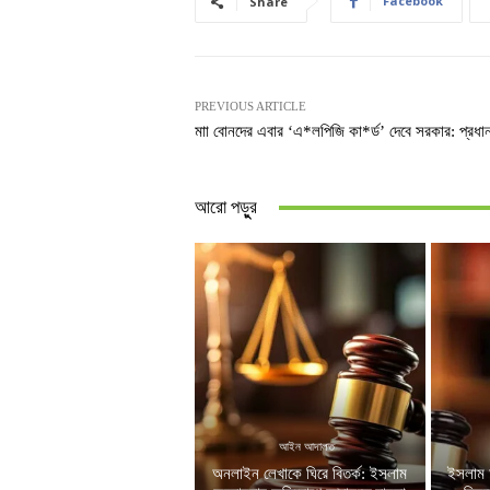
Facebook
Share
PREVIOUS ARTICLE
মাা বোনদের এবার ‘এ*লপিজি কা*র্ড’ দেবে সরকার: প্রধানমন
আরো পড়ুুর
আইন আদালত
অনলাইন লেখাকে ঘিরে বিতর্ক: ইসলাম
ইসলাম 