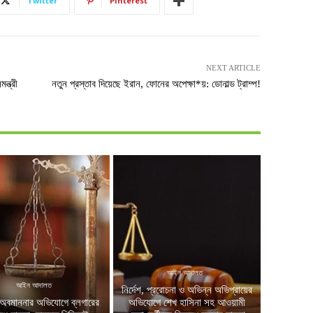
Twitter
Pinterest
NEXT ARTICLE
্ত্রী
নতুন প্রস্তাব দিয়েছে ইরান, ফোনের অপেক্ষা*য়: ডোনাল্ড ট্রাম্প!
আইন আদালত
আইন আদালত
নির্দেশ, প্ররোচনা ও অভিন্ন অভিপ্রায়ের
অবমাননার অভিযোগে ব্লগারের
অভিযোগে শেখ হাসিনা সহ আওয়ামী