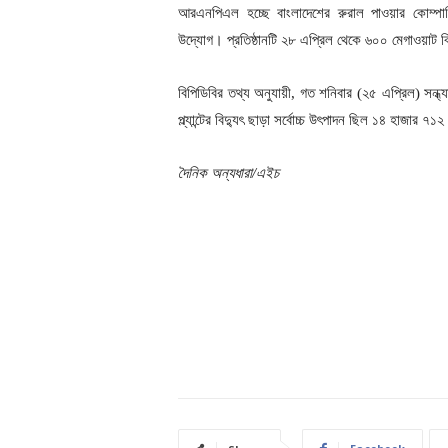
আরএনপিএল হচ্ছে বাংলাদেশের রুরাল পাওয়ার কোম্পানি
উদ্যোগ। প্রতিষ্ঠানটি ২৮ এপ্রিল থেকে ৬০০ মেগাওয়াট ব
বিপিডিবির তথ্য অনুযায়ী, গত শনিবার (২৫ এপ্রিল) সন্ধ্য
প্ল্যান্টের বিদ্যুৎ ছাড়া সর্বোচ্চ উৎপাদন ছিল ১৪ হাজার ৭
দৈনিক অন্যধারা/এইচ