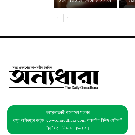
অবমাননার অভিযোগে আদালতে মামলা
বিরু
গণপ্রজাতন্ত্রী বাংলাদেশ সরকার
তথ্য অধিদপ্তর কর্তৃক www.onnodhara.com অনলাইন নিউজ পোর্টালটি
নিবন্ধিত। নিবন্ধন নং– ৮২।