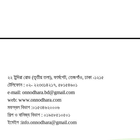
২২ ইন্দিরা রোড (তৃতীয় তলা), ফার্মগেট, তেজগাঁও, ঢাকা -১২১৫
টেলিফোন : ০২- ২২৩৩১৪২১৭, ৫৮১৫৪৬০১
e-mail: onnodhara.bd@gmail.com
web: www.onnodhara.com
মফস্বল বিভাগ :০১৫৩৪৬২০০০৬
শিল্প ও বানিজ্য বিভাগ : ০১৯৫৮৫১০৫০১
ইমেইল :info.onnodhara@gmail.com