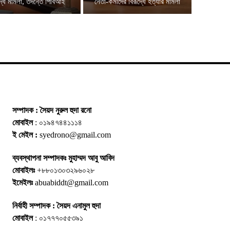
দ্ধে মামলা, তদন্তে পিবিআই
নেতা-কর্মীদের বিরূদ্ধে হত্যার মামলা
সম্পাদক : সৈয়দ নুরুল হুদা রনো
মোবাইল
: ০১৯৪৭৪৪১১১৪
ই মেইল :
syedrono@gmail.com
ব্যবস্থাপনা সম্পাদকঃ মুহাম্মদ আবু আবিদ
মোবাইলঃ
+৮৮০১৩০৩২৯৬০২৮
ইমেইলঃ
abuabiddt@gmail.com
নির্বাহী সম্পাদক : সৈয়দ এনামুল হুদা
মোবাইল
: ০১৭৭৭০৫৫৩৯১