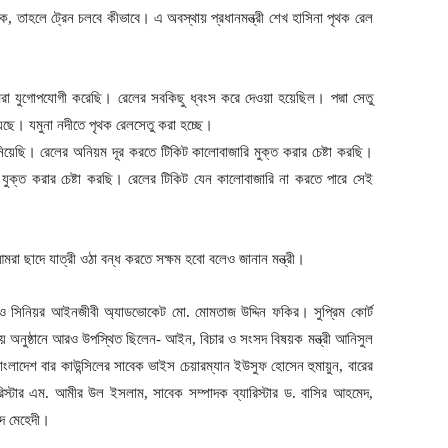
, তাহলে ট্রেন চলবে কীভাবে। এ অবস্থায় প্রধানমন্ত্রী শেখ হাসিনা পৃথক রেল
মরা যুগোপযোগী করেছি। রেলের সবকিছু ধ্বংস করে দেওয়া হয়েছিল। পদ্মা সেতু
ছে। যমুনা নদীতে পৃথক রেলসেতু করা হচ্ছে।
া নিয়েছি। রেলের অনিয়ম দূর করতে টিকিট কালোবাজারি মুক্ত করার চেষ্টা করছি।
 যুক্ত করার চেষ্টা করছি। রেলের টিকিট যেন কালোবাজারি না করতে পারে সেই
মরা ছাদে যাত্রী ওঠা বন্ধ করতে সক্ষম হবো বলেও জানান মন্ত্রী।
তি ও সিনিয়র আইনজীবী অ্যাডভোকেট মো. মোমতাজ উদ্দিন ফকির। সুপ্রিম কোর্ট
নায় অনুষ্ঠানে আরও উপস্থিত ছিলেন- আইন, বিচার ও সংসদ বিষয়ক মন্ত্রী আনিসুল
 বাংলাদেশ বার কাউন্সিলের সাবেক ভাইস চেয়ারম্যান ইউসুফ হোসেন হুমায়ুন, বারের
িস্টার এম. আমীর উল ইসলাম, সাবেক সম্পাদক ব্যারিস্টার ড. বাসির আহমেদ,
দ মেহেদী।