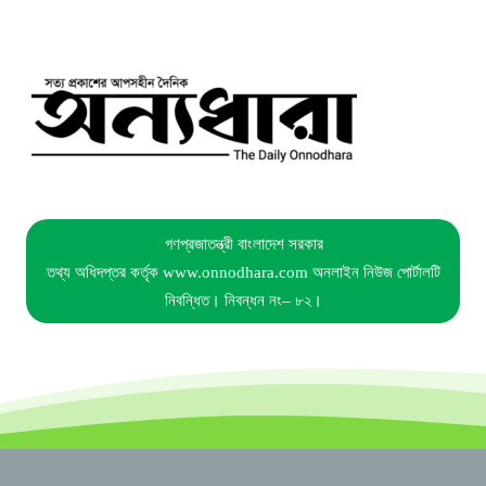
গণপ্রজাতন্ত্রী বাংলাদেশ সরকার
তথ্য অধিদপ্তর কর্তৃক www.onnodhara.com অনলাইন নিউজ পোর্টালটি
নিবন্ধিত। নিবন্ধন নং– ৮২।