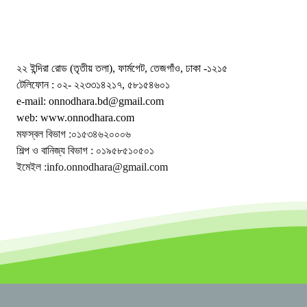
২২ ইন্দিরা রোড (তৃতীয় তলা), ফার্মগেট, তেজগাঁও, ঢাকা -১২১৫
টেলিফোন : ০২- ২২৩৩১৪২১৭, ৫৮১৫৪৬০১
e-mail: onnodhara.bd@gmail.com
web: www.onnodhara.com
মফস্বল বিভাগ :০১৫৩৪৬২০০০৬
শিল্প ও বানিজ্য বিভাগ : ০১৯৫৮৫১০৫০১
ইমেইল :info.onnodhara@gmail.com