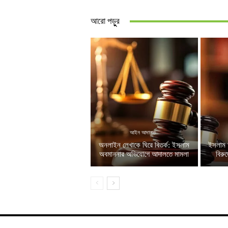
আরো পড়ুুর
আইন আদালত
অনলাইন লেখাকে ঘিরে বিতর্ক: ইসলাম
ইসলাম 
অবমাননার অভিযোগে আদালতে মামলা
বিরু