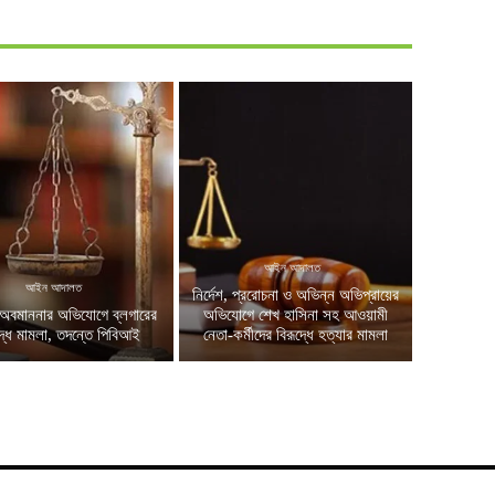
আইন আদালত
আইন আদালত
নির্দেশ, প্ররোচনা ও অভিন্ন অভিপ্রায়ের
অবমাননার অভিযোগে ব্লগারের
অভিযোগে শেখ হাসিনা সহ আওয়ামী
দ্ধে মামলা, তদন্তে পিবিআই
নেতা-কর্মীদের বিরূদ্ধে হত্যার মামলা