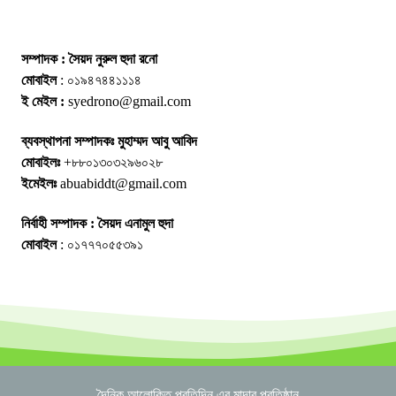
সম্পাদক : সৈয়দ নুরুল হুদা রনো
মোবাইল
: ০১৯৪৭৪৪১১১৪
ই মেইল :
syedrono@gmail.com
ব্যবস্থাপনা সম্পাদকঃ মুহাম্মদ আবু আবিদ
মোবাইলঃ
+৮৮০১৩০৩২৯৬০২৮
ইমেইলঃ
abuabiddt@gmail.com
নির্বাহী সম্পাদক : সৈয়দ এনামুল হুদা
মোবাইল
: ০১৭৭৭০৫৫৩৯১
দৈনিক আলোকিত প্রতিদিন এর মাদার প্রতিষ্ঠান