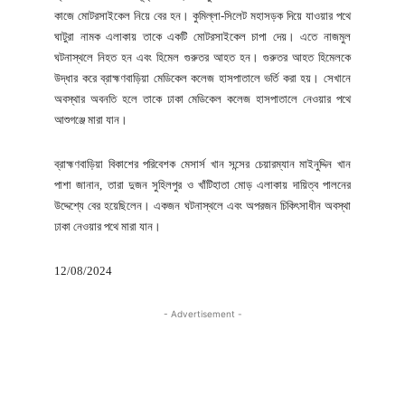
কাজে মোটরসাইকেল নিয়ে বের হন। কুমিল্লা-সিলেট মহাসড়ক দিয়ে যাওয়ার পথে
ঘাটুরা নামক এলাকায় তাকে একটি মোটরসাইকেল চাপা দেয়। এতে নাজমুল
ঘটনাস্থলে নিহত হন এবং হিমেল গুরুতর আহত হন। গুরুতর আহত হিমেলকে
উদ্ধার করে ব্রাহ্মণবাড়িয়া মেডিকেল কলেজ হাসপাতালে ভর্তি করা হয়। সেখানে
অবস্থার অবনতি হলে তাকে ঢাকা মেডিকেল কলেজ হাসপাতালে নেওয়ার পথে
আশুগঞ্জে মারা যান।
ব্রাহ্মণবাড়িয়া বিকাশের পরিবেশক মেসার্স খান সন্সের চেয়ারম্যান মাইনুদ্দিন খান
পাশা জানান, তারা দুজন সুহিলপুর ও খাঁটিহাতা মোড় এলাকায় দায়িত্ব পালনের
উদ্দেশ্যে বের হয়েছিলেন। একজন ঘটনাস্থলে এবং অপরজন চিকিৎসাধীন অবস্থা
ঢাকা নেওয়ার পথে মারা যান।
12/08/2024
- Advertisement -