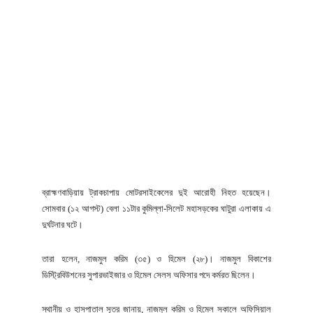
ব্রাহ্মণবাড়িয়ায় ট্রাকচাপায় মোটরসাইকেলের দুই আরোহী নিহত হয়েছেন।
সোমবার (১২ আগস্ট) বেলা ১১টার কুমিল্লা-সিলেট মহাসড়কের ঘাটুরা এলাকায় এ
দুর্ঘটনার ঘটে।
তারা হলেন, নাজমুল করিম (৩৫) ও হিমেল (২৮)। নাজমুল বিকাশের
ডিস্ট্রিবিউশনের সুপারভাইজার ও হিমেল সেলস অফিসার পদে কর্মরত ছিলেন।
স্থানীয় ও হাসপাতাল সূত্র জানায়, নাজমুল করিম ও হিমেল সকালে অফিসিয়াল