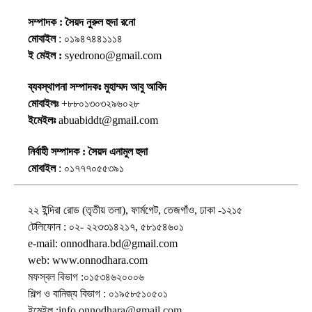
সম্পাদক : সৈয়দ নুরুল হুদা রনো
মোবাইল
: ০১৯৪৭৪৪১১১৪
ই মেইল :
syedrono@gmail.com
ব্যবস্থাপনা সম্পাদকঃ মুহাম্মদ আবু আবিদ
মোবাইলঃ
+৮৮০১৩০৩২৯৬০২৮
ইমেইলঃ
abuabiddt@gmail.com
নির্বাহী সম্পাদক : সৈয়দ এনামুল হুদা
মোবাইল
: ০১৭৭৭০৫৫৩৯১
২২ ইন্দিরা রোড (তৃতীয় তলা), ফার্মগেট, তেজগাঁও, ঢাকা -১২১৫
টেলিফোন : ০২- ২২৩৩১৪২১৭, ৫৮১৫৪৬০১
e-mail: onnodhara.bd@gmail.com
web: www.onnodhara.com
মফস্বল বিভাগ :০১৫৩৪৬২০০০৬
শিল্প ও বানিজ্য বিভাগ : ০১৯৫৮৫১০৫০১
ইমেইল :info.onnodhara@gmail.com