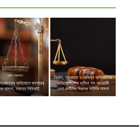
আইন আদালত
আইন আদালত
নির্দেশ, প্ররোচনা ও অভিন্ন অভিপ্রায়ের
অবমাননার অভিযোগে ব্লগারের
অভিযোগে শেখ হাসিনা সহ আওয়ামী
দ্ধে মামলা, তদন্তে পিবিআই
নেতা-কর্মীদের বিরূদ্ধে হত্যার মামলা