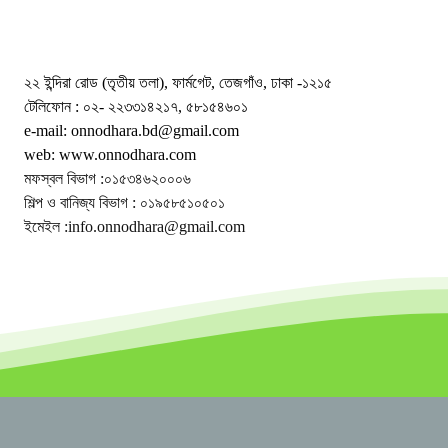
২২ ইন্দিরা রোড (তৃতীয় তলা), ফার্মগেট, তেজগাঁও, ঢাকা -১২১৫
টেলিফোন : ০২- ২২৩৩১৪২১৭, ৫৮১৫৪৬০১
e-mail: onnodhara.bd@gmail.com
web: www.onnodhara.com
মফস্বল বিভাগ :০১৫৩৪৬২০০০৬
শিল্প ও বানিজ্য বিভাগ : ০১৯৫৮৫১০৫০১
ইমেইল :info.onnodhara@gmail.com