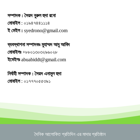
সম্পাদক : সৈয়দ নুরুল হুদা রনো
মোবাইল
: ০১৯৪৭৪৪১১১৪
ই মেইল :
syedrono@gmail.com
ব্যবস্থাপনা সম্পাদকঃ মুহাম্মদ আবু আবিদ
মোবাইলঃ
+৮৮০১৩০৩২৯৬০২৮
ইমেইলঃ
abuabiddt@gmail.com
নির্বাহী সম্পাদক : সৈয়দ এনামুল হুদা
মোবাইল
: ০১৭৭৭০৫৫৩৯১
দৈনিক আলোকিত প্রতিদিন এর মাদার প্রতিষ্ঠান