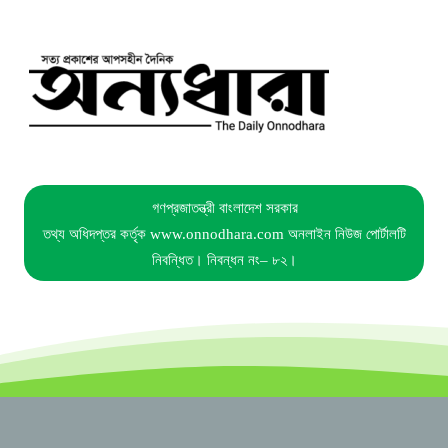
গণপ্রজাতন্ত্রী বাংলাদেশ সরকার
তথ্য অধিদপ্তর কর্তৃক www.onnodhara.com অনলাইন নিউজ পোর্টালটি
নিবন্ধিত। নিবন্ধন নং– ৮২।