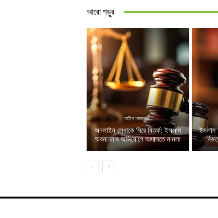
আরো পড়ুুর
আইন আদালত
অনলাইন লেখাকে ঘিরে বিতর্ক: ইসলাম
ইসলাম 
অবমাননার অভিযোগে আদালতে মামলা
বিরু