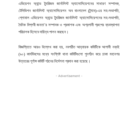
এভিয়েশন অ্যান্ড ট্যুরিজম জার্নালিস্ট অ্যাসোসিয়েশনের সাধারণ সম্পাদক,
টেলিভিশন জার্নালিস্ট অ্যাসোসিয়েশন অব বাংলাদেশ (ট্র্যাব)-এর সহ-সভাপতি,
গ্লোবাল এভিয়েশন অ্যান্ড ট্যুরিজম জার্নালিস্ট অ্যাসোসিয়েশনের সহ-সভাপতি,
দৈনিক বিপ্লবী জনতা’র সম্পাদক ও প্রকাশক এবং অগ্রগামী গ্রুপের ব্যবস্থাপনা
পরিচালক হিসেবে দায়িত্ব পালন করছেন।
বিজ্ঞপ্তিতে আরও উল্লেখ করা হয়, নবগঠিত আহ্বায়ক কমিটিকে আগামী নব্বই
(৯০) কার্যদিবসের মধ্যে সংশ্লিষ্ট থানা কমিটিগুলো পুনর্গঠন করে ঢাকা মহানগর
উত্তরের পূর্ণাঙ্গ কমিটি গঠনের নির্দেশনা প্রদান করা হয়েছে।
- Advertisement -