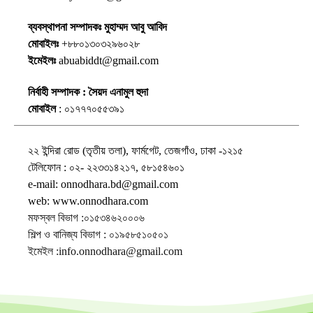
ব্যবস্থাপনা সম্পাদকঃ মুহাম্মদ আবু আবিদ
মোবাইলঃ
+৮৮০১৩০৩২৯৬০২৮
ইমেইলঃ
abuabiddt@gmail.com
নির্বাহী সম্পাদক : সৈয়দ এনামুল হুদা
মোবাইল
: ০১৭৭৭০৫৫৩৯১
২২ ইন্দিরা রোড (তৃতীয় তলা), ফার্মগেট, তেজগাঁও, ঢাকা -১২১৫
টেলিফোন : ০২- ২২৩৩১৪২১৭, ৫৮১৫৪৬০১
e-mail: onnodhara.bd@gmail.com
web: www.onnodhara.com
মফস্বল বিভাগ :০১৫৩৪৬২০০০৬
শিল্প ও বানিজ্য বিভাগ : ০১৯৫৮৫১০৫০১
ইমেইল :info.onnodhara@gmail.com