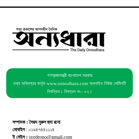
গণপ্রজাতন্ত্রী বাংলাদেশ সরকার
তথ্য অধিদপ্তর কর্তৃক www.onnodhara.com অনলাইন নিউজ পোর্টালটি
নিবন্ধিত। নিবন্ধন নং– ৮২।
সম্পাদক : সৈয়দ নুরুল হুদা রনো
মোবাইল
: ০১৯৪৭৪৪১১১৪
ই মেইল :
syedrono@gmail.com