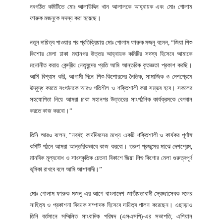
নবগঠিত কমিটিতে মোঃ আলাউদ্দিন খান আলালকে আহ্বায়ক এবং মোঃ গোলাম
ফারুক মজনুকে সদস্য করা হয়েছে।
নতুন দায়িত্ব পাওয়ার পর প্রতিক্রিয়ায় মোঃ গোলাম ফারুক মজনু বলেন, “জিয়া শিশু
কিশোর মেলা ঢাকা মহানগর উত্তর আহ্বায়ক কমিটির সদস্য হিসেবে আমাকে
মনোনীত করায় কেন্দ্রীয় নেতৃবৃন্দের প্রতি আমি আন্তরিক কৃতজ্ঞতা প্রকাশ করছি।
আমি বিশ্বাস করি, আগামী দিনে শিশু-কিশোরদের নৈতিক, সামাজিক ও দেশপ্রেমে
উদ্বুদ্ধ করতে সংগঠনকে আরও গতিশীল ও শক্তিশালী করা সম্ভব হবে। সকলের
সহযোগিতা নিয়ে আমরা ঢাকা মহানগর উত্তরের সাংগঠনিক কার্যক্রমকে বেগবান
করতে কাজ করবো।”
তিনি আরও বলেন, “নব্বই কার্যদিবসের মধ্যে একটি শক্তিশালী ও কার্যকর পূর্ণাঙ্গ
কমিটি গঠনে আমরা আন্তরিকভাবে কাজ করবো। তরুণ প্রজন্মের মাঝে দেশপ্রেম,
মানবিক মূল্যবোধ ও সাংস্কৃতিক চেতনা বিকাশে জিয়া শিশু কিশোর মেলা গুরুত্বপূর্ণ
ভূমিকা রাখবে বলে আমি আশাবাদী।”
মোঃ গোলাম ফারুক মজনু এর আগে বাংলাদেশ জাতীয়তাবাদী স্বেচ্ছাসেবক দলের
সাহিত্য ও প্রকাশনা বিষয়ক সম্পাদক হিসেবে দায়িত্ব পালন করেছেন। এছাড়াও
তিনি বর্তমানে সম্মিলিত সাংবাদিক পরিষদ (এসএসপি)-এর সভাপতি, এশিয়ান