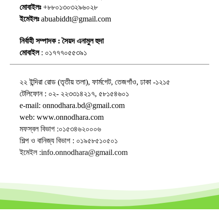
মোবাইলঃ
+৮৮০১৩০৩২৯৬০২৮
ইমেইলঃ
abuabiddt@gmail.com
নির্বাহী সম্পাদক : সৈয়দ এনামুল হুদা
মোবাইল
: ০১৭৭৭০৫৫৩৯১
২২ ইন্দিরা রোড (তৃতীয় তলা), ফার্মগেট, তেজগাঁও, ঢাকা -১২১৫
টেলিফোন : ০২- ২২৩৩১৪২১৭, ৫৮১৫৪৬০১
e-mail: onnodhara.bd@gmail.com
web: www.onnodhara.com
মফস্বল বিভাগ :০১৫৩৪৬২০০০৬
শিল্প ও বানিজ্য বিভাগ : ০১৯৫৮৫১০৫০১
ইমেইল :info.onnodhara@gmail.com