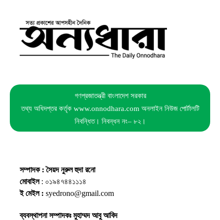
গণপ্রজাতন্ত্রী বাংলাদেশ সরকার
তথ্য অধিদপ্তর কর্তৃক www.onnodhara.com অনলাইন নিউজ পোর্টালটি
নিবন্ধিত। নিবন্ধন নং– ৮২।
সম্পাদক : সৈয়দ নুরুল হুদা রনো
মোবাইল
: ০১৯৪৭৪৪১১১৪
ই মেইল :
syedrono@gmail.com
ব্যবস্থাপনা সম্পাদকঃ মুহাম্মদ আবু আবিদ