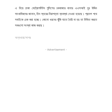
এ নিয়ে ঢাকা মেট্রোপলিটন পুলিশের চকবাজার থানার এএসআই নুর উদ্দিন
সাংবাদিকদের জানান, তিন স্তরের নিরাপত্তা ব্যবস্থা নেওয়া হয়েছে। প্রবেশ পথে
সবাইকে চেক করা হচ্ছে। কোনো ধরনের ঝুঁকি যাতে তৈরি না হয় তা নিশ্চিত করতে
সবগুলো সংস্থা কাজ করছে।
অন্যধারা/সাগর
- Advertisement -