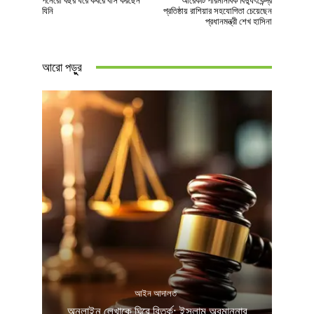
পনেরো বছর ধরে কবরে বাস করছেন
আরেকটি পারমানবিক বিদ্যুৎকেন্দ্র
যিনি
প্রতিষ্ঠায় রাশিয়ার সহযোগিতা চেয়েছেন
প্রধানমন্ত্রী শেখ হাসিনা
আরো পড়ুুর
আইন আদালত
অনলাইন লেখাকে ঘিরে বিতর্ক: ইসলাম অবমাননার