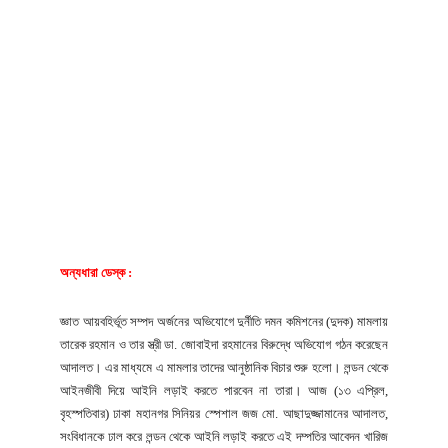
অন্যধারা ডেস্ক :
জ্ঞাত আয়বহির্ভূত সম্পদ অর্জনের অভিযোগে দুর্নীতি দমন কমিশনের (দুদক) মামলায়
তারেক রহমান ও তার স্ত্রী ডা. জোবাইদা রহমানের বিরুদ্ধে অভিযোগ গঠন করেছেন
আদালত। এর মাধ্যমে এ মামলার তাদের আনুষ্ঠানিক বিচার শুরু হলো। লন্ডন থেকে
আইনজীবী দিয়ে আইনি লড়াই করতে পারবেন না তারা। আজ (১৩ এপ্রিল,
বৃহস্পতিবার) ঢাকা মহানগর সিনিয়র স্পেশাল জজ মো. আছাদুজ্জামানের আদালত,
সংবিধানকে ঢাল করে লন্ডন থেকে আইনি লড়াই করতে এই দম্পতির আবেদন খারিজ