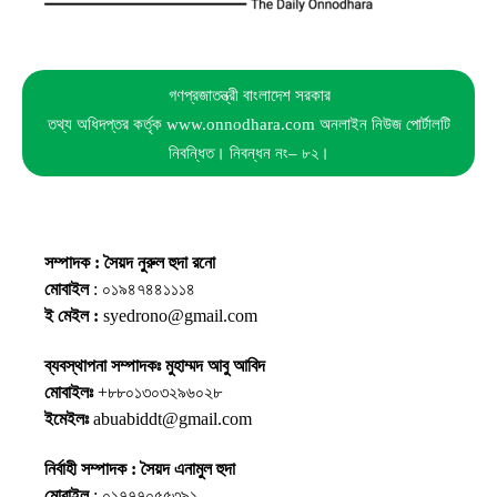
গণপ্রজাতন্ত্রী বাংলাদেশ সরকার
তথ্য অধিদপ্তর কর্তৃক www.onnodhara.com অনলাইন নিউজ পোর্টালটি
নিবন্ধিত। নিবন্ধন নং– ৮২।
সম্পাদক : সৈয়দ নুরুল হুদা রনো
মোবাইল
: ০১৯৪৭৪৪১১১৪
ই মেইল :
syedrono@gmail.com
ব্যবস্থাপনা সম্পাদকঃ মুহাম্মদ আবু আবিদ
মোবাইলঃ
+৮৮০১৩০৩২৯৬০২৮
ইমেইলঃ
abuabiddt@gmail.com
নির্বাহী সম্পাদক : সৈয়দ এনামুল হুদা
মোবাইল
: ০১৭৭৭০৫৫৩৯১