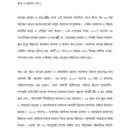
করে এ আদেশ দেন।
তারেক রহমান ও তার স্ত্রীর পক্ষে এই মামলার শুনানিতে অংশ নিতে গত ২৯ মার্চ
আবেদন করেন অ্যাডভোকেট মাসুদ আহমেদ তালুকদার। সেদিন আদালত এ বিষয়ে
শুনানির জন্য ৯ এপ্রিল ধার্য করেন। এক এগারোর সময় ২০০৭ সালের ২৬
সেপ্টেম্বর তারেক রহমান ও তার স্ত্রী ডা. জোবায়দা রহমান ও শাশুড়ি সৈয়দা ইকবাল
মান্দ বানুর বিরুদ্ধে কাফরুল থানায় এ মামলা করে দুদক। মামলায় তাদের বিরুদ্ধে
ঘোষিত আয়ের বাইরে চার কোটি ৮১ লাখ ৫৩ হাজার ৫৬১ টাকার মালিক হওয়া,
সম্পদের তথ্য গোপন ও মিথ্যা তথ্য দেওয়ার অভিযোগ আনা হয়।
পরে ওই বছর তারেক রহমান ও জোবাইদা রহমান মামলার বৈধতা চ্যালেঞ্জ করে
আলাদা রিট আবেদন করেন। এর মধ্যে ২০০৮ সালের ৩১ মার্চ এ মামলায়
অভিযোগপত্র দেয় দুদক। নানা আইনী জটিলতায় আটকে ছিলো মামলাটি।
সম্প্রতি হাইকোর্ট তাদের সম্পদের মামলার বৈধতা প্রশ্নে তিনটি রিট ও রুল খারিজ
করে দেন। পাশাপাশি নিষ্পত্তির আদেশও দেন আদালত। ১৫ বছর ধরে ঝুলে থাকা
এ মামলায় তারেক ও জোবাইদাকে পলাতক আসামী হিসেবে মামলার নথিতে উল্লেখ
রয়েছে। ২০২২ সালের ১ নভেম্বর আদালত তারেক রহমান ও জোবায়দা রহমানের
বিরুদ্ধে আনা অভিযোগপত্র আমলে নিয়ে তাদের বিরুদ্ধে গ্রেপ্তারি পরোয়ানা জারি
করেন। এরপর গত ১৯ জানুয়ারি তাদের হাজির হতে পত্রিকায় বিজ্ঞপ্তির নির্দেশ