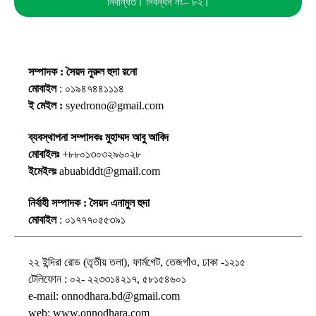
নিবন্ধিত। নিবন্ধন নং– ৮২।
সম্পাদক : সৈয়দ নুরুল হুদা রনো
মোবাইল
: ০১৯৪৭৪৪১১১৪
ই মেইল :
syedrono@gmail.com
ব্যবস্থাপনা সম্পাদকঃ মুহাম্মদ আবু আবিদ
মোবাইলঃ
+৮৮০১৩০৩২৯৬০২৮
ইমেইলঃ
abuabiddt@gmail.com
নির্বাহী সম্পাদক : সৈয়দ এনামুল হুদা
মোবাইল
: ০১৭৭৭০৫৫৩৯১
২২ ইন্দিরা রোড (তৃতীয় তলা), ফার্মগেট, তেজগাঁও, ঢাকা -১২১৫
টেলিফোন : ০২- ২২৩৩১৪২১৭, ৫৮১৫৪৬০১
e-mail: onnodhara.bd@gmail.com
web: www.onnodhara.com