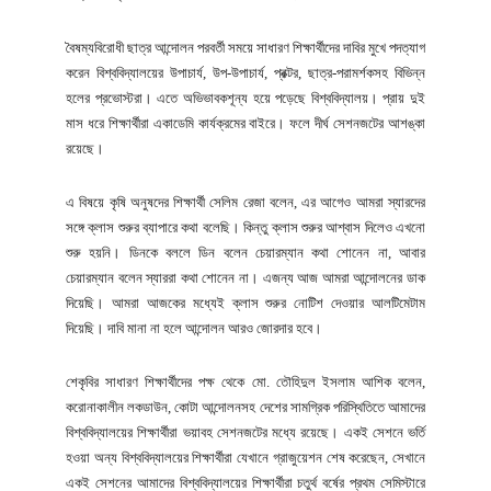
বৈষম্যবিরোধী ছাত্র আন্দোলন পরবর্তী সময়ে সাধারণ শিক্ষার্থীদের দাবির মুখে পদত্যাগ
করেন বিশ্ববিদ্যালয়ের উপাচার্য, উপ-উপাচার্য, প্রক্টর, ছাত্র-পরামর্শকসহ বিভিন্ন
হলের প্রভোস্টরা। এতে অভিভাবকশূন্য হয়ে পড়েছে বিশ্ববিদ্যালয়। প্রায় দুই
মাস ধরে শিক্ষার্থীরা একাডেমি কার্যক্রমের বাইরে। ফলে দীর্ঘ সেশনজটের আশঙ্কা
রয়েছে।
এ বিষয়ে কৃষি অনুষদের শিক্ষার্থী সেলিম রেজা বলেন, এর আগেও আমরা স্যারদের
সঙ্গে ক্লাস শুরুর ব্যাপারে কথা বলেছি। কিন্তু ক্লাস শুরুর আশ্বাস দিলেও এখনো
শুরু হয়নি। ডিনকে বললে ডিন বলেন চেয়ারম্যান কথা শোনেন না, আবার
চেয়ারম্যান বলেন স্যাররা কথা শোনেন না। এজন্য আজ আমরা আন্দোলনের ডাক
দিয়েছি। আমরা আজকের মধ্যেই ক্লাস শুরুর নোটিশ দেওয়ার আলটিমেটাম
দিয়েছি। দাবি মানা না হলে আন্দোলন আরও জোরদার হবে।
শেকৃবির সাধারণ শিক্ষার্থীদের পক্ষ থেকে মো. তৌহিদুল ইসলাম আশিক বলেন,
করোনাকালীন লকডাউন, কোটা আন্দোলনসহ দেশের সামগ্রিক পরিস্থিতিতে আমাদের
বিশ্ববিদ্যালয়ের শিক্ষার্থীরা ভয়াবহ সেশনজটের মধ্যে রয়েছে। একই সেশনে ভর্তি
হওয়া অন্য বিশ্ববিদ্যালয়ের শিক্ষার্থীরা যেখানে গ্রাজুয়েশন শেষ করেছেন, সেখানে
একই সেশনের আমাদের বিশ্ববিদ্যালয়ের শিক্ষার্থীরা চতুর্থ বর্ষের প্রথম সেমিস্টারে