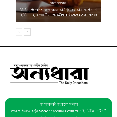
আইন আদালত
নির্দেশ, প্ররোচনা ও অভিন্ন অভিপ্রায়ের অভিযোগে শেখ
হাসিনা সহ আওয়ামী নেতা-কর্মীদের বিরূদ্ধে হত্যার মামলা
গণপ্রজাতন্ত্রী বাংলাদেশ সরকার
তথ্য অধিদপ্তর কর্তৃক www.onnodhara.com অনলাইন নিউজ পোর্টালটি