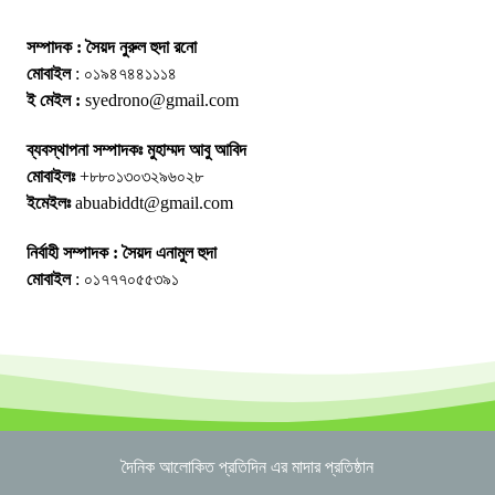
সম্পাদক : সৈয়দ নুরুল হুদা রনো
মোবাইল
: ০১৯৪৭৪৪১১১৪
ই মেইল :
syedrono@gmail.com
ব্যবস্থাপনা সম্পাদকঃ মুহাম্মদ আবু আবিদ
মোবাইলঃ
+৮৮০১৩০৩২৯৬০২৮
ইমেইলঃ
abuabiddt@gmail.com
নির্বাহী সম্পাদক : সৈয়দ এনামুল হুদা
মোবাইল
: ০১৭৭৭০৫৫৩৯১
দৈনিক আলোকিত প্রতিদিন এর মাদার প্রতিষ্ঠান