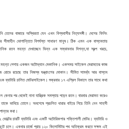
নি তেলের বাজারে অস্থিরতা যেন এখন বিশ্ববাসীর নিত্যসঙ্গী। দেশের ফিলিং
র সীমাহীন ভোগান্তিতে বিপর্যস্ত সাধারণ মানুষ। ঠিক এমন এক বাস্তবতায়
িক রতন মহন্ত দেখাচ্ছেন ভিন্ন এক সম্ভাবনার দিগন্ত,যা স্বল্প খরচে,
তন মহন্ত পেশায় একজন অটোভ্যান মেকানিক। একসময় সাইকেল মেরামতের কাজ
জ রোডে রয়েছে তার নিজস্ব যন্ত্রাংশের দোকান। সীমিত সামর্থ্য আর বাস্তব
মী এক ব্যাটারি চালিত মোটরসাইকেল। শুক্রবার ১৭ এপ্রিল বিকালে তার সাথে কথা
 কেনার পর থেকেই নানা যান্ত্রিক সমস্যায় পড়েন রতন। বারবার মেরামত করেও
রচ তাকে ভাবিয়ে তোলে। অবশেষে প্রচলিত ধারার বাইরে গিয়ে তিনি নেন সাহসী
রূপান্তর করা।
২ ভোল্টের চারটি ব্যাটারি এবং একটি অটোরিকশার শক্তিশালী মোটর। ব্যাটারি ও
 ছুটে চলে। একবার চার্জে প্রায় ১২০ কিলোমিটার পথ অতিক্রম করতে সক্ষম এই