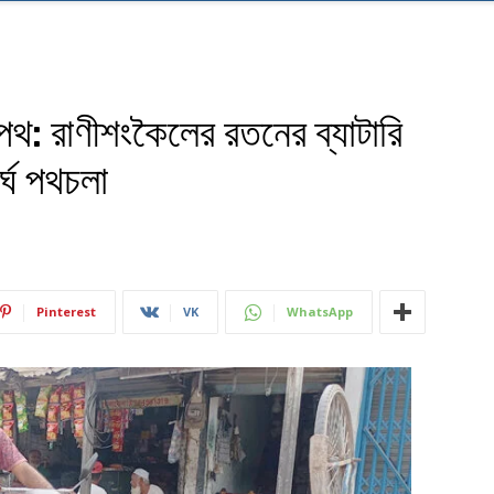
পথ: রাণীশংকৈলের রতনের ব্যাটারি
্ঘ পথচলা
Pinterest
VK
WhatsApp