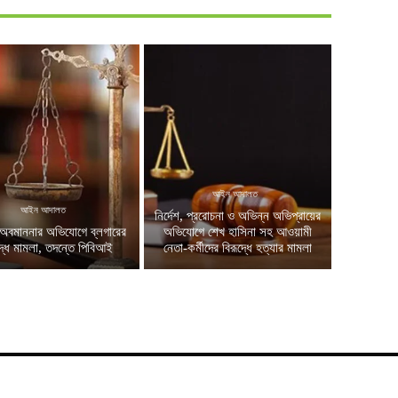
আইন আদালত
আইন আদালত
নির্দেশ, প্ররোচনা ও অভিন্ন অভিপ্রায়ের
অবমাননার অভিযোগে ব্লগারের
অভিযোগে শেখ হাসিনা সহ আওয়ামী
দ্ধে মামলা, তদন্তে পিবিআই
নেতা-কর্মীদের বিরূদ্ধে হত্যার মামলা