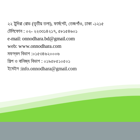
২২ ইন্দিরা রোড (তৃতীয় তলা), ফার্মগেট, তেজগাঁও, ঢাকা -১২১৫
টেলিফোন : ০২- ২২৩৩১৪২১৭, ৫৮১৫৪৬০১
e-mail: onnodhara.bd@gmail.com
web: www.onnodhara.com
মফস্বল বিভাগ :০১৫৩৪৬২০০০৬
শিল্প ও বানিজ্য বিভাগ : ০১৯৫৮৫১০৫০১
ইমেইল :info.onnodhara@gmail.com