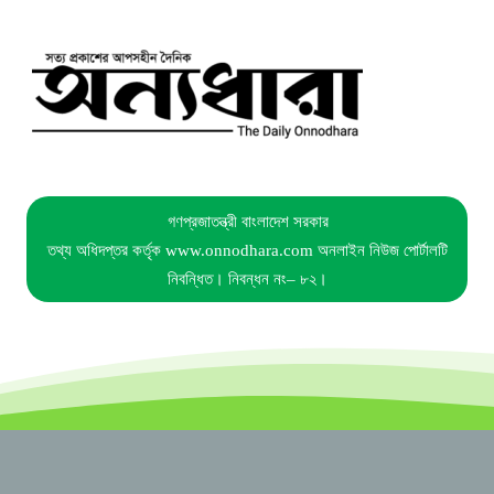
গণপ্রজাতন্ত্রী বাংলাদেশ সরকার
তথ্য অধিদপ্তর কর্তৃক www.onnodhara.com অনলাইন নিউজ পোর্টালটি
নিবন্ধিত। নিবন্ধন নং– ৮২।