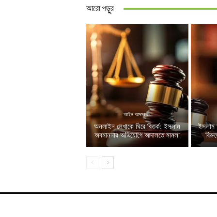
আরো পড়ুুর
আইন আদালত
অনলাইন লেখাকে ঘিরে বিতর্ক: ইসলাম
ইসলাম 
অবমাননার অভিযোগে আদালতে মামলা
বিরু