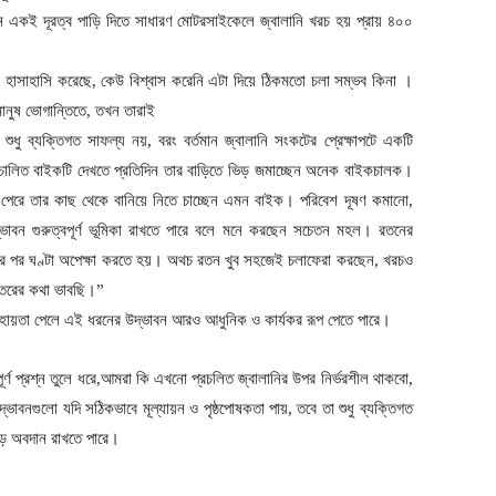
নে একই দূরত্ব পাড়ি দিতে সাধারণ মোটরসাইকেলে জ্বালানি খরচ হয় প্রায় ৪০০
াসাহাসি করেছে, কেউ বিশ্বাস করেনি এটা দিয়ে ঠিকমতো চলা সম্ভব কিনা ।
মানুষ ভোগান্তিতে, তখন তারাই
 ব্যক্তিগত সাফল্য নয়, বরং বর্তমান জ্বালানি সংকটের প্রেক্ষাপটে একটি
টরি চালিত বাইকটি দেখতে প্রতিদিন তার বাড়িতে ভিড় জমাচ্ছেন অনেক বাইকচালক।
েরে তার কাছ থেকে বানিয়ে নিতে চাচ্ছেন এমন বাইক। পরিবেশ দূষণ কমানো,
্ভাবন গুরুত্বপূর্ণ ভূমিকা রাখতে পারে বলে মনে করছেন সচেতন মহল। রতনের
টার পর ঘণ্টা অপেক্ষা করতে হয়। অথচ রতন খুব সহজেই চলাফেরা করছেন, খরচও
্তরের কথা ভাবছি।”
 সহায়তা পেলে এই ধরনের উদ্ভাবন আরও আধুনিক ও কার্যকর রূপ পেতে পারে।
্ণ প্রশ্ন তুলে ধরে,আমরা কি এখনো প্রচলিত জ্বালানির উপর নির্ভরশীল থাকবো,
উদ্ভাবনগুলো যদি সঠিকভাবে মূল্যায়ন ও পৃষ্ঠপোষকতা পায়, তবে তা শুধু ব্যক্তিগত
 বড় অবদান রাখতে পারে।