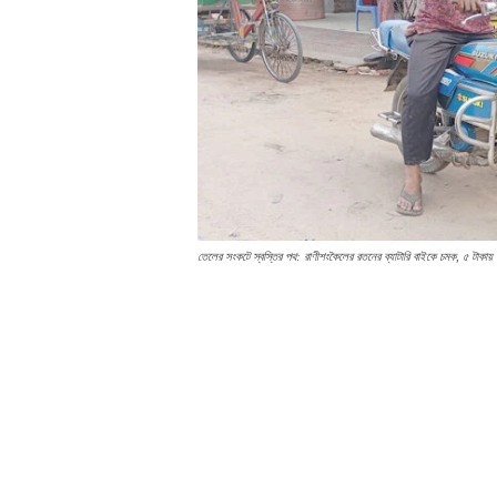
তেলের সংকটে স্বস্তির পথ: রাণীশংকৈলের রতনের ব্যাটারি বাইকে চমক, ৫ টাকায় দ