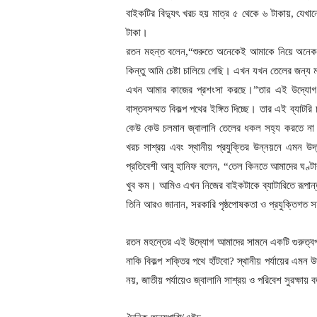
বাইকটির বিদ্যুৎ খরচ হয় মাত্র ৫ থেকে ৬ টাকায়, যেখা
টাকা।
রতন মহন্ত বলেন,“শুরুতে অনেকেই আমাকে নিয়ে অনেক হ
কিন্তু আমি চেষ্টা চালিয়ে গেছি। এখন যখন তেলের জন্য 
এখন আমার কাজের প্রশংসা করছে।”তার এই উদ্যোগ শুধু
বাস্তবসম্মত বিকল্প পথের ইঙ্গিত দিচ্ছে। তার এই ব্যা
কেউ কেউ চলমান জ্বালানি তেলের ধকল সহ্য করতে না প
খরচ সাশ্রয় এবং স্থানীয় প্রযুক্তির উন্নয়নে এমন উদ
প্রতিবেশী আবু হানিফ বলেন, “তেল কিনতে আমাদের ঘণ্
খুব কম। আমিও এখন নিজের বাইকটাকে ব্যাটারিতে রূপান
তিনি আরও জানান, সরকারি পৃষ্ঠপোষকতা ও প্রযুক্তিগত
রতন মহন্তের এই উদ্যোগ আমাদের সামনে একটি গুরুত্বপূর
নাকি বিকল্প শক্তির পথে হাঁটবো? স্থানীয় পর্যায়ের এমন 
নয়, জাতীয় পর্যায়েও জ্বালানি সাশ্রয় ও পরিবেশ সুরক্ষায়