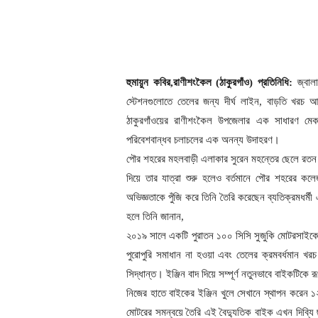
হুমায়ুন কবির,রাণীশংকৈল (ঠাকুরগাঁও) প্রতিনিধি:
জ্বালা
স্টেশনগুলোতে তেলের জন্য দীর্ঘ লাইন, বাড়তি খরচ আ
ঠাকুরগাঁওয়ের রাণীশংকৈল উপজেলার এক সাধারণ মেকান
পরিবেশবান্ধব চলাচলের এক অনন্য উদাহরণ।
পৌর শহরের মহলবাড়ী এলাকার সুরেন মহন্তের ছেলে র
দিয়ে তার যাত্রা শুরু হলেও বর্তমানে পৌর শহরের কলে
অভিজ্ঞতাকে পুঁজি করে তিনি তৈরি করেছেন ব্যতিক্রমধর্
হলে তিনি জানান,
২০১৯ সালে একটি পুরাতন ১০০ সিসি সুজুকি মোটরসাইকেল
পুরোপুরি সমাধান না হওয়া এবং তেলের ক্রমবর্ধমান খ
সিদ্ধান্ত। ইঞ্জিন বাদ দিয়ে সম্পূর্ণ নতুনভাবে বাইকটিকে 
নিজের হাতে বাইকের ইঞ্জিন খুলে সেখানে স্থাপন করেন ১
মোটরের সমন্বয়ে তৈরি এই বৈদ্যুতিক বাইক এখন দিব্যি