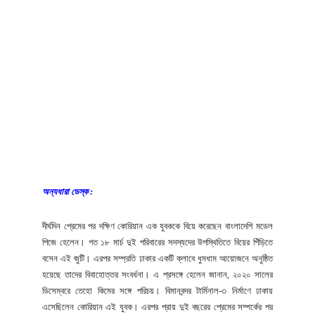
অন্যধারা ডেস্ক :
দীর্ঘদিন প্রেমের পর দক্ষিণ কোরিয়ান এক যুবককে বিয়ে করেছেন বাংলাদেশি মডেল
পিজে হেলেন। গত ১৮ মার্চ দুই পরিবারের সদস্যদের উপস্থিতিতে বিয়ের পিঁড়িতে
বসেন এই জুটি। এরপর সম্প্রতি ঢাকার একটি ক্লাবে ধুমধাম আয়োজনে অনুষ্ঠিত
হয়েছে তাদের বিবাহোত্তর সংবর্ধনা। এ প্রসঙ্গে হেলেন জানান, ২০২০ সালের
ডিসেম্বরে তেহো কিমের সঙ্গে পরিচয়। বিমানবন্দর টার্মিনাল-৩ নির্মাণে ঢাকায়
এসেছিলেন কোরিয়ান এই যুবক। এরপর প্রায় দুই বছরের প্রেমের সম্পর্কের পর