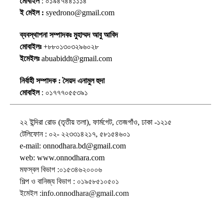
মোবাইল
: ০১৯৪৭৪৪১১১৪
ই মেইল :
syedrono@gmail.com
ব্যবস্থাপনা সম্পাদকঃ মুহাম্মদ আবু আবিদ
মোবাইলঃ
+৮৮০১৩০৩২৯৬০২৮
ইমেইলঃ
abuabiddt@gmail.com
নির্বাহী সম্পাদক : সৈয়দ এনামুল হুদা
মোবাইল
: ০১৭৭৭০৫৫৩৯১
২২ ইন্দিরা রোড (তৃতীয় তলা), ফার্মগেট, তেজগাঁও, ঢাকা -১২১৫
টেলিফোন : ০২- ২২৩৩১৪২১৭, ৫৮১৫৪৬০১
e-mail: onnodhara.bd@gmail.com
web: www.onnodhara.com
মফস্বল বিভাগ :০১৫৩৪৬২০০০৬
শিল্প ও বানিজ্য বিভাগ : ০১৯৫৮৫১০৫০১
ইমেইল :info.onnodhara@gmail.com