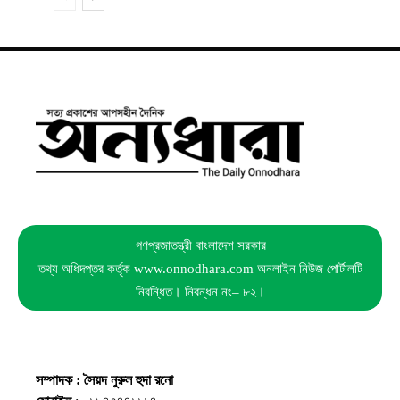
গণপ্রজাতন্ত্রী বাংলাদেশ সরকার
তথ্য অধিদপ্তর কর্তৃক www.onnodhara.com অনলাইন নিউজ পোর্টালটি
নিবন্ধিত। নিবন্ধন নং– ৮২।
সম্পাদক : সৈয়দ নুরুল হুদা রনো