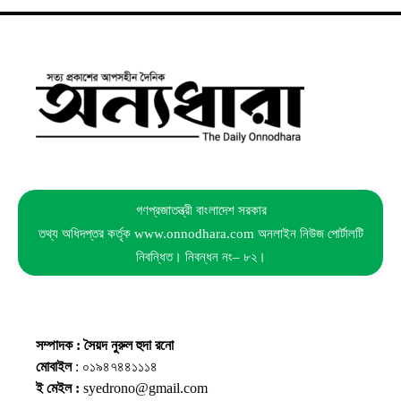
গণপ্রজাতন্ত্রী বাংলাদেশ সরকার
তথ্য অধিদপ্তর কর্তৃক www.onnodhara.com অনলাইন নিউজ পোর্টালটি
নিবন্ধিত। নিবন্ধন নং– ৮২।
সম্পাদক : সৈয়দ নুরুল হুদা রনো
মোবাইল
: ০১৯৪৭৪৪১১১৪
ই মেইল :
syedrono@gmail.com