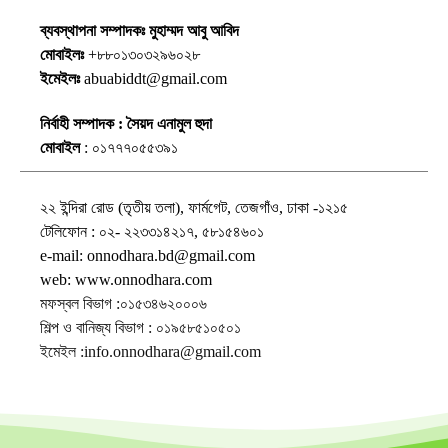
ব্যবস্থাপনা সম্পাদকঃ মুহাম্মদ আবু আবিদ
মোবাইলঃ
+৮৮০১৩০৩২৯৬০২৮
ইমেইলঃ
abuabiddt@gmail.com
নির্বাহী সম্পাদক : সৈয়দ এনামুল হুদা
মোবাইল
: ০১৭৭৭০৫৫৩৯১
২২ ইন্দিরা রোড (তৃতীয় তলা), ফার্মগেট, তেজগাঁও, ঢাকা -১২১৫
টেলিফোন : ০২- ২২৩৩১৪২১৭, ৫৮১৫৪৬০১
e-mail: onnodhara.bd@gmail.com
web: www.onnodhara.com
মফস্বল বিভাগ :০১৫৩৪৬২০০০৬
শিল্প ও বানিজ্য বিভাগ : ০১৯৫৮৫১০৫০১
ইমেইল :info.onnodhara@gmail.com