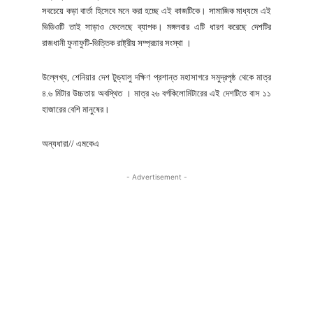
সবচেয়ে কড়া বার্তা হিসেবে মনে করা হচ্ছে এই কাজটিকে। সামাজিক মাধ্যমে এই
ভিডিওটি তাই সাড়াও ফেলেছে ব্যাপক। মঙ্গলবার এটি ধারণ করেছে দেশটির
রাজধানী ফুনাফুটি-ভিত্তিক রাষ্ট্রীয় সম্প্রচার সংস্থা ।
উল্লেখ্য, শেনিয়ার দেশ টুভ্যালু দক্ষিণ প্রশান্ত মহাসাগরে সমুদ্রপৃষ্ঠ থেকে মাত্র
৪.৬ মিটার উচ্চতায় অবস্থিত । মাত্র ২৬ বর্গকিলোমিটারের এই দেশটিতে বাস ১১
হাজারের বেশি মানুষের।
অন্যধারা// এমকেএ
- Advertisement -