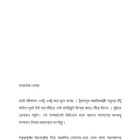
অন্যধারা ডেস্ক
ছোট্ট দ্বীপদেশ একটু একটু করে ডুবে যাচ্ছে । টুভ্যালুর পররাষ্ট্রমন্ত্রী সমুদ্রে হাঁটু
পানিতে স্যুট টাই পরে দাঁড়িয়ে সেই বার্তাটুকুই বিশ্বের কাছে পৌঁছে দিলেন । মুড়িয়ে
রেখেছেন প্যান্ট। এই অবস্থাতেই ভিডিওতে ধারণ করলেন গ্লাসগোর জলবায়ু
সম্মেলনে নিজের বক্তব্যের অংশটুকু।
সমুদ্রপৃষ্ঠের উচ্চতাবৃদ্ধি নিয়ে আঞ্চলিক নেতাদের মধ্য থেকে আসা স্মরণকালের