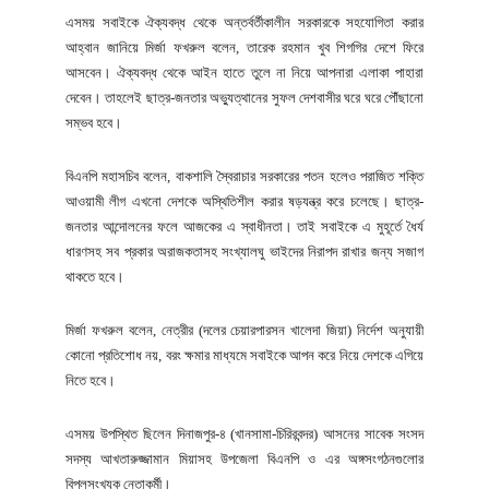
এসময় সবাইকে ঐক্যবদ্ধ থেকে অন্তর্বর্তীকালীন সরকারকে সহযোগিতা করার
আহ্বান জানিয়ে মির্জা ফখরুল বলেন, তারেক রহমান খুব শিগগির দেশে ফিরে
আসবেন। ঐক্যবদ্ধ থেকে আইন হাতে তুলে না নিয়ে আপনারা এলাকা পাহারা
দেবেন। তাহলেই ছাত্র-জনতার অভ্যুত্থানের সুফল দেশবাসীর ঘরে ঘরে পৌঁছানো
সম্ভব হবে।
বিএনপি মহাসচিব বলেন, বাকশালি স্বৈরাচার সরকারের পতন হলেও পরাজিত শক্তি
আওয়ামী লীগ এখনো দেশকে অস্থিতিশীল করার ষড়যন্ত্র করে চলেছে। ছাত্র-
জনতার আন্দোলনের ফলে আজকের এ স্বাধীনতা। তাই সবাইকে এ মুহূর্তে ধৈর্য
ধারণসহ সব প্রকার অরাজকতাসহ সংখ্যালঘু ভাইদের নিরাপদ রাখার জন্য সজাগ
থাকতে হবে।
মির্জা ফখরুল বলেন, নেত্রীর (দলের চেয়ারপারসন খালেদা জিয়া) নির্দেশ অনুযায়ী
কোনো প্রতিশোধ নয়, বরং ক্ষমার মাধ্যমে সবাইকে আপন করে নিয়ে দেশকে এগিয়ে
নিতে হবে।
এসময় উপস্থিত ছিলেন দিনাজপুর-৪ (খানসামা-চিরিরবন্দর) আসনের সাবেক সংসদ
সদস্য আখতারুজ্জামান মিয়াসহ উপজেলা বিএনপি ও এর অঙ্গসংগঠনগুলোর
বিপুলসংখ্যক নেতাকর্মী।