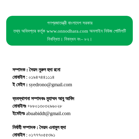
গণপ্রজাতন্ত্রী বাংলাদেশ সরকার
তথ্য অধিদপ্তর কর্তৃক www.onnodhara.com অনলাইন নিউজ পোর্টালটি
নিবন্ধিত। নিবন্ধন নং– ৮২।
সম্পাদক : সৈয়দ নুরুল হুদা রনো
মোবাইল
: ০১৯৪৭৪৪১১১৪
ই মেইল :
syedrono@gmail.com
ব্যবস্থাপনা সম্পাদকঃ মুহাম্মদ আবু আবিদ
মোবাইলঃ
+৮৮০১৩০৩২৯৬০২৮
ইমেইলঃ
abuabiddt@gmail.com
নির্বাহী সম্পাদক : সৈয়দ এনামুল হুদা
মোবাইল
: ০১৭৭৭০৫৫৩৯১