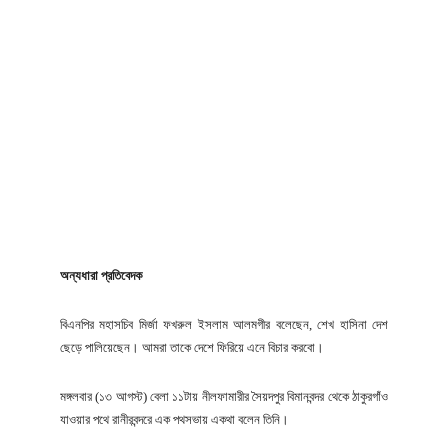
অন্যধারা প্রতিবেদক
বিএনপির মহাসচিব মির্জা ফখরুল ইসলাম আলমগীর বলেছেন, শেখ হাসিনা দেশ
ছেড়ে পালিয়েছেন। আমরা তাকে দেশে ফিরিয়ে এনে বিচার করবো।
মঙ্গলবার (১৩ আগস্ট) বেলা ১১টায় নীলফামারীর সৈয়দপুর বিমানবন্দর থেকে ঠাকুরগাঁও
যাওয়ার পথে রানীরবন্দরে এক পথসভায় একথা বলেন তিনি।