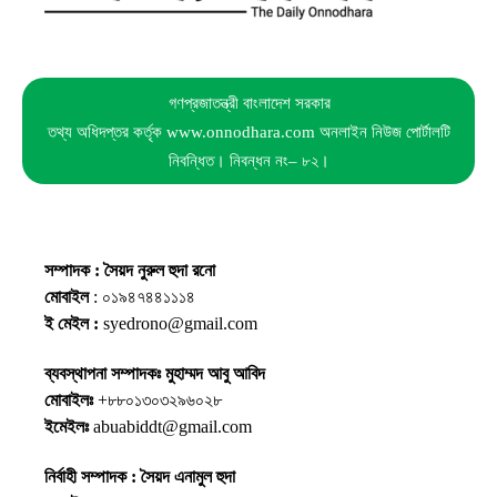
গণপ্রজাতন্ত্রী বাংলাদেশ সরকার
তথ্য অধিদপ্তর কর্তৃক www.onnodhara.com অনলাইন নিউজ পোর্টালটি
নিবন্ধিত। নিবন্ধন নং– ৮২।
সম্পাদক : সৈয়দ নুরুল হুদা রনো
মোবাইল
: ০১৯৪৭৪৪১১১৪
ই মেইল :
syedrono@gmail.com
ব্যবস্থাপনা সম্পাদকঃ মুহাম্মদ আবু আবিদ
মোবাইলঃ
+৮৮০১৩০৩২৯৬০২৮
ইমেইলঃ
abuabiddt@gmail.com
নির্বাহী সম্পাদক : সৈয়দ এনামুল হুদা