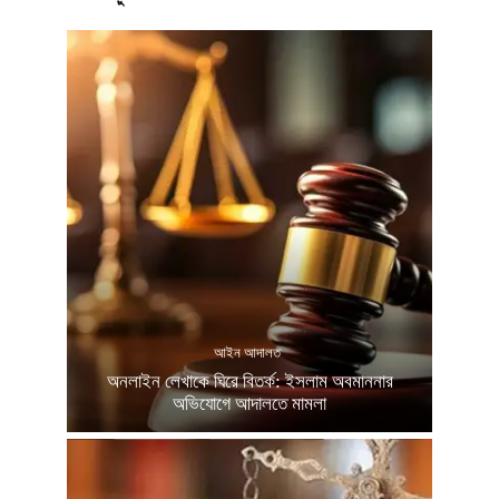
আইন আদালত
অনলাইন লেখাকে ঘিরে বিতর্ক: ইসলাম অবমাননার
অভিযোগে আদালতে মামলা