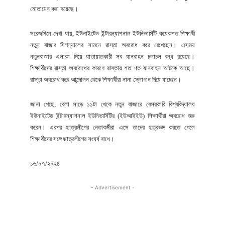
মোতায়েন করা হয়েছে।
সরেজমিনে দেখা যায়, ইউনাইটেড ইন্টারন্যাশনাল ইউনিভার্সিটি কয়েকশত শিক্ষার্থী
নতুন বাজার সিগন্যালের সামনে রাস্তা অবরোধ করে রেখেছেন। এসময়
নতুনবাজার এলাকা দিয়ে যাতায়াতকারী সব যানবাহন চলাচল বন্ধ রয়েছে।
শিক্ষার্থীদের রাস্তা অবরোধের কারণে রাস্তায় শত শত যানবাহন আটকে আছে।
রাস্তা অবরোধ করে আন্দোলন থেকে শিক্ষার্থীরা নানা স্লোগান দিয়ে যাচ্ছেন।
জানা গেছে, বেলা সাড়ে ১১টা থেকে নতুন বাজারে বেসরকারি বিশ্ববিদ্যালয়
ইউনাইটেড ইন্টারন্যাশনাল ইউনিভার্সিটির (ইউআইইউ) শিক্ষার্থীরা অবরোধ শুরু
করেন। এরপর ছাত্রলীগের নেতাকর্মীরা এসে তাদের ছত্রভঙ্গ করতে গেলে
শিক্ষার্থীদের সঙ্গে ছাত্রলীগের সংঘর্ষ বাধে।
১৬/০৭/২০২৪
- Advertisement -