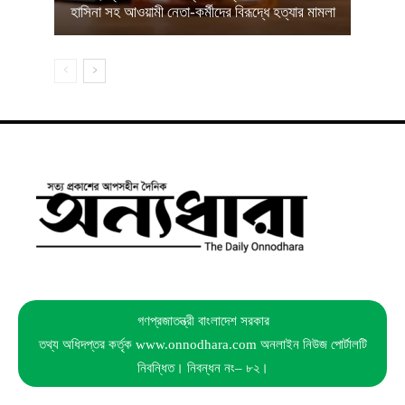
হাসিনা সহ আওয়ামী নেতা-কর্মীদের বিরূদ্ধে হত্যার মামলা
গণপ্রজাতন্ত্রী বাংলাদেশ সরকার
তথ্য অধিদপ্তর কর্তৃক www.onnodhara.com অনলাইন নিউজ পোর্টালটি
নিবন্ধিত। নিবন্ধন নং– ৮২।