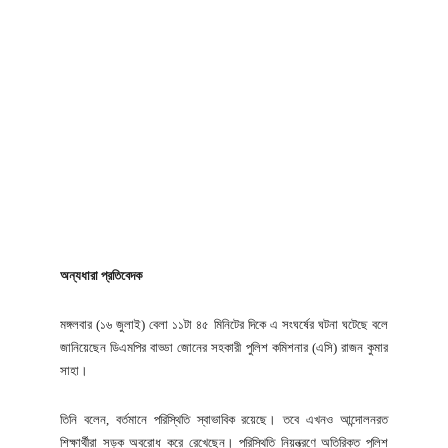
অন্যধারা প্রতিবেদক
মঙ্গলবার (১৬ জুলাই) বেলা ১১টা ৪৫ মিনিটের দিকে এ সংঘর্ষের ঘটনা ঘটেছে বলে
জানিয়েছেন ডিএমপির বাড্ডা জোনের সহকারী পুলিশ কমিশনার (এসি) রাজন কুমার
সাহা।
তিনি বলেন, বর্তমানে পরিস্থিতি স্বাভাবিক রয়েছে। তবে এখনও আন্দোলনরত
শিক্ষার্থীরা সড়ক অবরোধ করে রেখেছেন। পরিস্থিতি নিয়ন্ত্রণে অতিরিক্ত পুলিশ