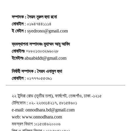
সম্পাদক : সৈয়দ নুরুল হুদা রনো
মোবাইল
: ০১৯৪৭৪৪১১১৪
ই মেইল :
syedrono@gmail.com
ব্যবস্থাপনা সম্পাদকঃ মুহাম্মদ আবু আবিদ
মোবাইলঃ
+৮৮০১৩০৩২৯৬০২৮
ইমেইলঃ
abuabiddt@gmail.com
নির্বাহী সম্পাদক : সৈয়দ এনামুল হুদা
মোবাইল
: ০১৭৭৭০৫৫৩৯১
২২ ইন্দিরা রোড (তৃতীয় তলা), ফার্মগেট, তেজগাঁও, ঢাকা -১২১৫
টেলিফোন : ০২- ২২৩৩১৪২১৭, ৫৮১৫৪৬০১
e-mail: onnodhara.bd@gmail.com
web: www.onnodhara.com
মফস্বল বিভাগ :০১৫৩৪৬২০০০৬
শিল্প ও বানিজ্য বিভাগ : ০১৯৫৮৫১০৫০১