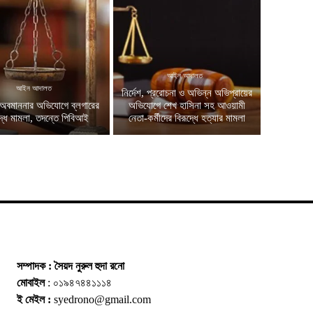
আইন আদালত
আইন আদালত
নির্দেশ, প্ররোচনা ও অভিন্ন অভিপ্রায়ের
অবমাননার অভিযোগে ব্লগারের
অভিযোগে শেখ হাসিনা সহ আওয়ামী
দ্ধে মামলা, তদন্তে পিবিআই
নেতা-কর্মীদের বিরূদ্ধে হত্যার মামলা
সম্পাদক : সৈয়দ নুরুল হুদা রনো
মোবাইল
: ০১৯৪৭৪৪১১১৪
ই মেইল :
syedrono@gmail.com