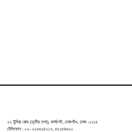
২২ ইন্দিরা রোড (তৃতীয় তলা), ফার্মগেট, তেজগাঁও, ঢাকা -১২১৫
টেলিফোন : ০২- ২২৩৩১৪২১৭, ৫৮১৫৪৬০১