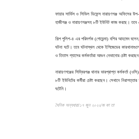
ফায়ার সার্ভিস ও সিভিল ডিফেন্স নারায়ণগঞ্জ অফিসের উ
হাজীগঞ্জ ও নারায়ণগঞ্জসহ ৮টি ইউনিট কাজ করছে। তবে 
শিল্প পুলিশ-৪ এর পরিদর্শক (গোয়েন্দা) বশির আহমেদ বল
ঘটনা ঘটে। তবে ঘটনাস্থল থেকে ইপিজেডের কারখানাগুল
ও তিতাস গ্যাসের কর্মকর্তারা আগুন নেভানোর চেষ্টা করছে
নারায়ণগঞ্জের সিদ্বিরগঞ্জ থানার ভারপ্রাপ্ত কর্মকর্তা 
৮টি ইউনিটের কর্মীরা চেষ্টা করছেন। সেখানে নিরাপত্তা
ঘটেনি।
দৈনিক অন্যধারা/১৭ জুন ২০২২/জ কা তা