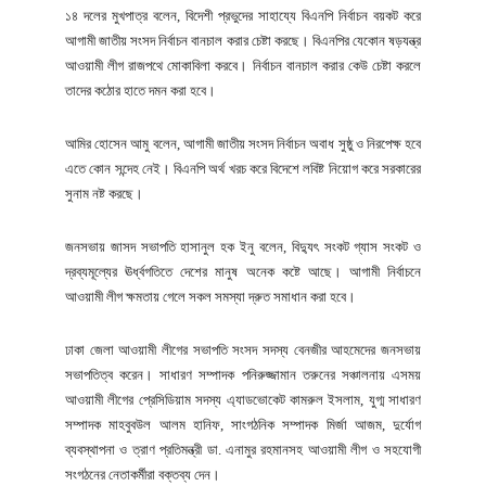
১৪ দলের মুখপাত্র বলেন, বিদেশী প্রভুদের সাহায্যে বিএনপি নির্বাচন বয়কট করে
আগামী জাতীয় সংসদ নির্বাচন বানচাল করার চেষ্টা করছে। বিএনপির যেকোন ষড়যন্ত্র
আওয়ামী লীগ রাজপথে মোকাবিলা করবে। নির্বাচন বানচাল করার কেউ চেষ্টা করলে
তাদের কঠোর হাতে দমন করা হবে।
আমির হোসেন আমু বলেন, আগামী জাতীয় সংসদ নির্বাচন অবাধ সুষ্ঠু ও নিরপেক্ষ হবে
এতে কোন সন্দেহ নেই। বিএনপি অর্থ খরচ করে বিদেশে লবিষ্ট নিয়োগ করে সরকারের
সুনাম নষ্ট করছে।
জনসভায় জাসদ সভাপতি হাসানুল হক ইনু বলেন, বিদ্যুৎ সংকট গ্যাস সংকট ও
দ্রব্যমূল্যের ঊর্ধ্বগতিতে দেশের মানুষ অনেক কষ্টে আছে। আগামী নির্বাচনে
আওয়ামী লীগ ক্ষমতায় গেলে সকল সমস্যা দ্রুত সমাধান করা হবে।
ঢাকা জেলা আওয়ামী লীগের সভাপতি সংসদ সদস্য বেনজীর আহমেদের জনসভায়
সভাপতিত্ব করেন। সাধারণ সম্পাদক পনিরুজ্জামান তরুনের সঞ্চালনায় এসময়
আওয়ামী লীগের প্রেসিডিয়াম সদস্য এ্যাডভোকেট কামরুল ইসলাম, যুগ্ম সাধারণ
সম্পাদক মাহবুবউল আলম হানিফ, সাংগঠনিক সম্পাদক মির্জা আজম, দুর্যোগ
ব্যবস্থাপনা ও ত্রাণ প্রতিমন্ত্রী ডা. এনামুর রহমানসহ আওয়ামী লীগ ও সহযোগী
সংগঠনের নেতাকর্মীরা বক্তব্য দেন।