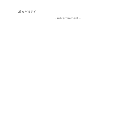
ডি.ও // র হ খ
- Advertisement -