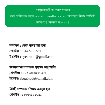
গণপ্রজাতন্ত্রী বাংলাদেশ সরকার
তথ্য অধিদপ্তর কর্তৃক www.onnodhara.com অনলাইন নিউজ পোর্টালটি
নিবন্ধিত। নিবন্ধন নং– ৮২।
সম্পাদক : সৈয়দ নুরুল হুদা রনো
মোবাইল
: ০১৯৪৭৪৪১১১৪
ই মেইল :
syedrono@gmail.com
ব্যবস্থাপনা সম্পাদকঃ মুহাম্মদ আবু আবিদ
মোবাইলঃ
+৮৮০১৩০৩২৯৬০২৮
ইমেইলঃ
abuabiddt@gmail.com
নির্বাহী সম্পাদক : সৈয়দ এনামুল হুদা
মোবাইল
: ০১৭৭৭০৫৫৩৯১