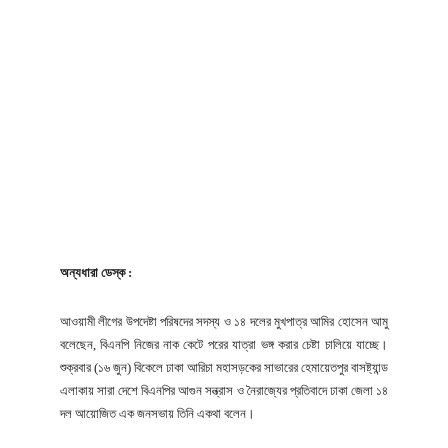
অন্যধারা ডেস্ক :
আওয়ামী লীগের উপদেষ্টা পরিষদের সদস্য ও ১৪ দলের মুখপাত্র আমির হোসেন আমু
বলেছেন, বিএনপি নিজের নাক কেটে পরের যাত্রা ভঙ্গ করার চেষ্টা চালিয়ে যাচ্ছে।
শুক্রবার (১৬ জুন) বিকেলে ঢাকা আরিচা মহাসড়কের সাভারের হেমায়েতপুর বাসষ্ট্যান্ড
এলাকায় সারা দেশে বিএনপির আগুন সন্ত্রাস ও নৈরাজ্যের প্রতিবাদে ঢাকা জেলা ১৪
দল আয়োজিত এক জনসভায় তিনি একথা বলেন।