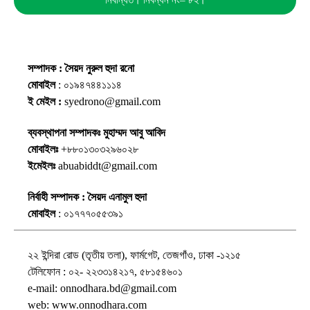
সম্পাদক : সৈয়দ নুরুল হুদা রনো
মোবাইল
: ০১৯৪৭৪৪১১১৪
ই মেইল :
syedrono@gmail.com
ব্যবস্থাপনা সম্পাদকঃ মুহাম্মদ আবু আবিদ
মোবাইলঃ
+৮৮০১৩০৩২৯৬০২৮
ইমেইলঃ
abuabiddt@gmail.com
নির্বাহী সম্পাদক : সৈয়দ এনামুল হুদা
মোবাইল
: ০১৭৭৭০৫৫৩৯১
২২ ইন্দিরা রোড (তৃতীয় তলা), ফার্মগেট, তেজগাঁও, ঢাকা -১২১৫
টেলিফোন : ০২- ২২৩৩১৪২১৭, ৫৮১৫৪৬০১
e-mail: onnodhara.bd@gmail.com
web: www.onnodhara.com