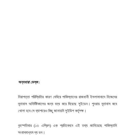
অন্যধারা ডেস্ক :
নিরাপত্তা পরিস্থিতির কারণ দেখিয়ে পাকিস্তানের রাজধানী ইসলামাবাদে নিজেদের
দূতাবাস অনির্দিষ্টকালের জন্য বন্ধ করে দিয়েছে সুইডেন। পুনরায় দূতাবাস কবে
খোলা হবে সে ব্যাপারেও কিছু জানায়নি সুইডিশ কর্তৃপক্ষ।
বৃহস্পতিবার (১৩ এপ্রিল) এক প্রতিবেদনে এই তথ্য জানিয়েছে পাকিস্তানি
সংবাদমাধ্যম দ্য ডন।