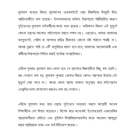
দূতাবাস বন্ধের বিষয়ে দূতাবাসের ওয়েবসাইটে দেয়া বিজ্ঞপ্তির উদ্ধৃতি দিয়ে
প্রতিবেনটিতে বলা হয়েছে< ইসলামাবাদের বর্তমান নিরাপত্তা পরিস্থিতির কারণে
সুইডেনের দূতাবাস দর্শনার্থীদের জন্য বন্ধ রয়েছে। অভিবাসন বিভাগ এই মুহূর্তে
কোনো ধরনের আবেদন পর্যালোচনা করতে সক্ষম নয়। এছাড়াও, আমরা আমাদের
কনস্যুলেট, গেরিস বা আপনার বাড়ির ঠিকানায় কোনো নথি পাঠাতে পারছি না।
আমরা বুঝতে পারি যে এটি অসুবিধার কারণ হবে তবে, আমাদের আবেদনকারী এবং
কর্মীদের নিরাপত্তা নিশ্চিত করাই সর্বোচ্চ অগ্রাধিকার।
এদিকে পুনরায় দূতাবাস কবে খোলা হবে সে ব্যাপারে বিজ্ঞপ্তীতে কিছু বলা হয়নি।
বরং সেখানে বলা হয়, দূতাবাস পুনরায় খোলার বিষয়ে কোনও প্রশ্নের উত্তর এই
মুহূর্তে দেয়া যাবে না। কারো কোনা প্রশ্ন থাকলে অনুগ্রহ করে মাইগ্রেশন
এজেন্সির সঙ্গে যোগাযোগ করতেও বলা হয় সেখানে।
এদিকে দূতাবাস বন্ধ করে দেয়ায় সুইডেনে অধ্যয়ন করতে আগ্রহী অনেক
শিক্ষার্থীকে বেশ বিপদে পড়েছেন। বিশেষ করে অনেকেই ইতোমধ্যেই একাডেমিক
প্রয়োজনীয়তা মেটাতে এবং সুইডিশ বিশ্ববিদ্যালয়গুলির জন্য আবেদন প্রস্তুত
করার প্রক্রিয়ায় সময় এবং অর্থ বিনিয়োগ করেছে।