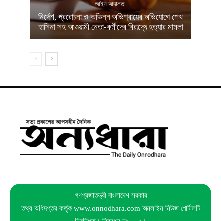
আইন আদালত
নির্দেশ, প্ররোচনা ও অভিন্ন অভিপ্রায়ের অভিযোগে শেখ
হাসিনা সহ আওয়ামী নেতা-কর্মীদের বিরূদ্ধে হত্যার মামলা
গণপ্রজাতন্ত্রী বাংলাদেশ সরকার
তথ্য অধিদপ্তর কর্তৃক www.onnodhara.com অনলাইন নিউজ পোর্টালটি
নিবন্ধিত। নিবন্ধন নং– ৮২।