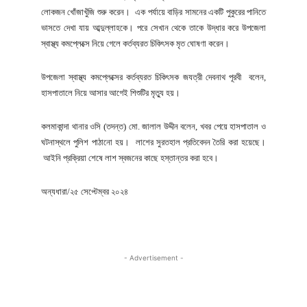
লোকজন খোঁজাখুঁজি শুরু করেন। এক পর্যায়ে বাড়ির সামনের একটি পুকুরের পানিতে
ভাসতে দেখা যায় আব্দুল্লাহকে। পরে সেখান থেকে তাকে উদ্ধার করে উপজেলা
স্বাস্থ্য কমপ্লেক্সে নিয়ে গেলে কর্তব্যরত চিকিৎসক মৃত ঘোষণা করেন।
উপজেলা স্বাস্থ্য কমপ্লেক্সের কর্তব্যরত চিকিৎসক জযত্রী দেবনাথ পূরবী বলেন,
হাসপাতালে নিয়ে আসার আগেই শিশুটির মৃত্যু হয়।
কলমাকান্দা থানার ওসি (তদন্ত) মো. জালাল উদ্দীন বলেন, খবর পেয়ে হাসপাতাল ও
ঘটনাস্থলে পুলিশ পাঠানো হয়। লাশের সুরতহাল প্রতিবেদন তৈরি করা হয়েছে।
আইনি প্রক্রিয়া শেষে লাশ স্বজনের কাছে হস্তান্তর করা হবে।
অন্যধারা/২৫ সেপ্টেম্বর ২০২৪
- Advertisement -