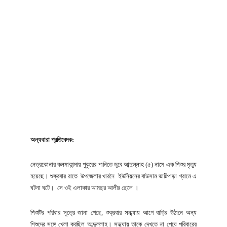
অন্যধারা প্রতিবেদক:
নেত্রকোনার কলমাকান্দায় পুকুরের পানিতে ডুবে আব্দুল্লাহ (৫) নামে এক শিশুর মৃত্যু
হয়েছে। শুক্রবার রাতে উপজেলার খারনৈ ইউনিয়নের বাউসাম ভাটিপাড়া গ্রামে এ
ঘটনা ঘটে। সে ওই এলাকার আমছর আলীর ছেলে ।
শিশুটির পরিবার সূত্রে জানা গেছে, শুক্রবার সন্ধ্যায় আগে বাড়ির উঠানে অন্য
শিশুদের সঙ্গে খেলা করছিল আব্দুল্লাহ। সন্ধ্যায় তাকে দেখতে না পেয়ে পরিবারের