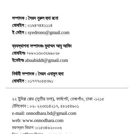
সম্পাদক : সৈয়দ নুরুল হুদা রনো
মোবাইল
: ০১৯৪৭৪৪১১১৪
ই মেইল :
syedrono@gmail.com
ব্যবস্থাপনা সম্পাদকঃ মুহাম্মদ আবু আবিদ
মোবাইলঃ
+৮৮০১৩০৩২৯৬০২৮
ইমেইলঃ
abuabiddt@gmail.com
নির্বাহী সম্পাদক : সৈয়দ এনামুল হুদা
মোবাইল
: ০১৭৭৭০৫৫৩৯১
২২ ইন্দিরা রোড (তৃতীয় তলা), ফার্মগেট, তেজগাঁও, ঢাকা -১২১৫
টেলিফোন : ০২- ২২৩৩১৪২১৭, ৫৮১৫৪৬০১
e-mail: onnodhara.bd@gmail.com
web: www.onnodhara.com
মফস্বল বিভাগ :০১৫৩৪৬২০০০৬