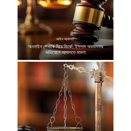
আইন আদালত
অনলাইন লেখাকে ঘিরে বিতর্ক: ইসলাম অবমাননার
অভিযোগে আদালতে মামলা