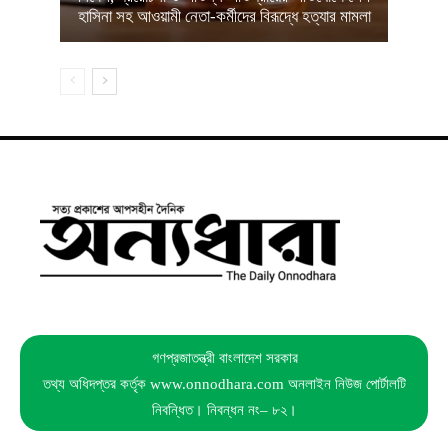
হাসিনা সহ আওয়ামী নেতা-কর্মীদের বিরূদ্ধে হত্যার মামলা
গণপ্রজাতন্ত্রী বাংলাদেশ সরকার
তথ্য অধিদপ্তর কর্তৃক www.onnodhara.com অনলাইন নিউজ পোর্টালটি
নিবন্ধিত। নিবন্ধন নং– ৮২।