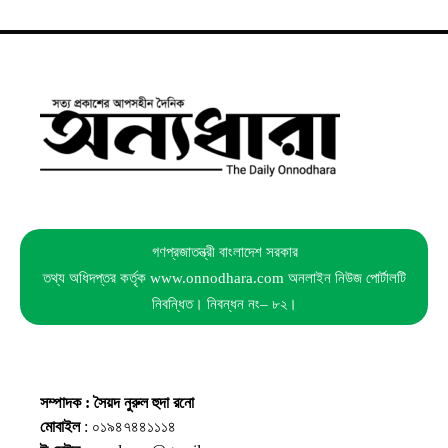
গণপ্রজাতন্ত্রী বাংলাদেশ সরকার
তথ্য অধিদপ্তর কর্তৃক www.onnodhara.com অনলাইন নিউজ পোর্টালটি
নিবন্ধিত। নিবন্ধন নং– ৮২।
সম্পাদক : সৈয়দ নুরুল হুদা রনো
মোবাইল
: ০১৯৪৭৪৪১১১৪