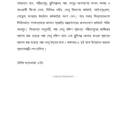
শাজাহান খান, শরীয়তপুর, মুন্সিগঞ্জসহ পদ্মা সেতুর আশপাশের সংসদ সদস্য ও
আওয়ামী লীগের নেতা, সিনিয়র সচিব, সেতু বিভাগের কর্মকর্তা, আইনশৃঙ্খলা,
গোয়েন্দা সংস্থার ঊর্ধ্বতন কর্মকর্তারা অংশ নেন। পরে সভার সিদ্ধান্তগুলো
লিখিতভাবে গণমাধ্যমকে জানান স্বরাষ্ট্র মন্ত্রণালয়ের জনসংযোগ কর্মকর্তা শরিফ
আহমুদ। সিদ্ধান্ত অনুযায়ী, পদ্মা সেতু দক্ষিণ প্রান্তে শরীয়তপুরের জাজিরায়
স্থাপন করা হয়েছে পদ্মা সেতু দক্ষিণ থানা এবং মুন্সিগঞ্জ জেলার মাওয়া প্রান্তে
স্থাপন করা হয়েছে পদ্মা সেতু উত্তর থানা। মঙ্গলবার এ দুই থানা উদ্বোধন করবেন
প্রধানমন্ত্রী শেখ হাসিনা।
দৈনিক অন্যধারা/ এইচ
- Advertisement -