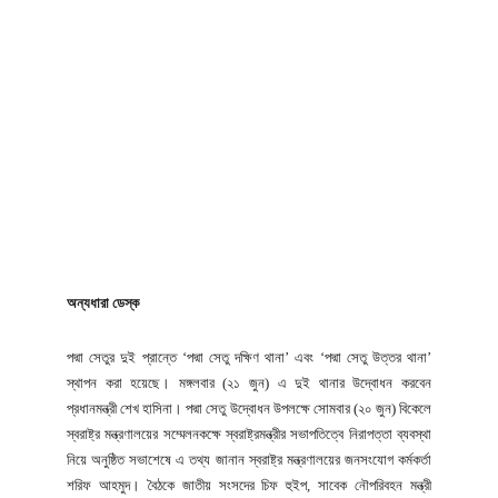
অন্যধারা ডেস্ক
পদ্মা সেতুর দুই প্রান্তে ‘পদ্মা সেতু দক্ষিণ থানা’ এবং ‘পদ্মা সেতু উত্তর থানা’
স্থাপন করা হয়েছে। মঙ্গলবার (২১ জুন) এ দুই থানার উদ্বোধন করবেন
প্রধানমন্ত্রী শেখ হাসিনা। পদ্মা সেতু উদ্বোধন উপলক্ষে সোমবার (২০ জুন) বিকেলে
স্বরাষ্ট্র মন্ত্রণালয়ের সম্মেলনকক্ষে স্বরাষ্ট্রমন্ত্রীর সভাপতিত্বে নিরাপত্তা ব্যবস্থা
নিয়ে অনুষ্ঠিত সভাশেষে এ তথ্য জানান স্বরাষ্ট্র মন্ত্রণালয়ের জনসংযোগ কর্মকর্তা
শরিফ আহমুদ। বৈঠকে জাতীয় সংসদের চিফ হুইপ, সাবেক নৌপরিবহন মন্ত্রী