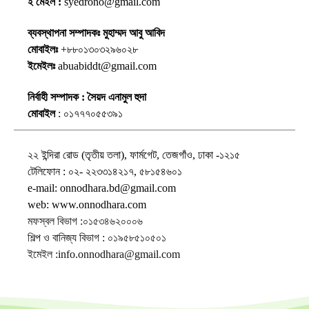
ই মেইল :
syedrono@gmail.com
ব্যবস্থাপনা সম্পাদকঃ মুহাম্মদ আবু আবিদ
মোবাইলঃ
+৮৮০১৩০৩২৯৬০২৮
ইমেইলঃ
abuabiddt@gmail.com
নির্বাহী সম্পাদক : সৈয়দ এনামুল হুদা
মোবাইল
: ০১৭৭৭০৫৫৩৯১
২২ ইন্দিরা রোড (তৃতীয় তলা), ফার্মগেট, তেজগাঁও, ঢাকা -১২১৫
টেলিফোন : ০২- ২২৩৩১৪২১৭, ৫৮১৫৪৬০১
e-mail: onnodhara.bd@gmail.com
web: www.onnodhara.com
মফস্বল বিভাগ :০১৫৩৪৬২০০০৬
শিল্প ও বানিজ্য বিভাগ : ০১৯৫৮৫১০৫০১
ইমেইল :info.onnodhara@gmail.com