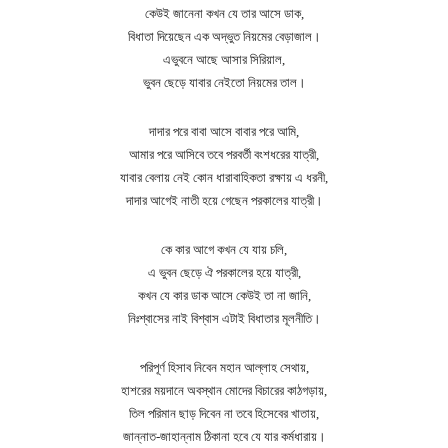
কেউই জানেনা কখন যে তার আসে ডাক,
বিধাতা দিয়েছেন এক অদ্ভুত নিয়মের বেড়াজাল।
এভুবনে আছে আসার সিরিয়াল,
ভুবন ছেড়ে যাবার নেইতো নিয়মের তাল।
দাদার পরে বাবা আসে বাবার পরে আমি,
আমার পরে আসিবে তবে পরবর্তী বংশধরের যাত্রী,
যাবার বেলায় নেই কোন ধারাবাহিকতা রক্ষায় এ ধরনী,
দাদার আগেই নাতী হয়ে গেছেন পরকালের যাত্রী।
কে কার আগে কখন যে যায় চলি,
এ ভুবন ছেড়ে ঐ পরকালের হয়ে যাত্রী,
কখন যে কার ডাক আসে কেউই তা না জানি,
নিঃশ্বাসের নাই বিশ্বাস এটাই বিধাতার মূলনীতি।
পরিপূর্ণ হিসাব নিবেন মহান আল্লাহ সেথায়,
হাশরের ময়দানে অবস্থান মোদের বিচারের কাঠগড়ায়,
তিল পরিমান ছাড় দিবেন না তবে হিসেবের খাতায়,
জান্নাত-জাহান্নাম ঠিকানা হবে যে যার কর্মধারায়।