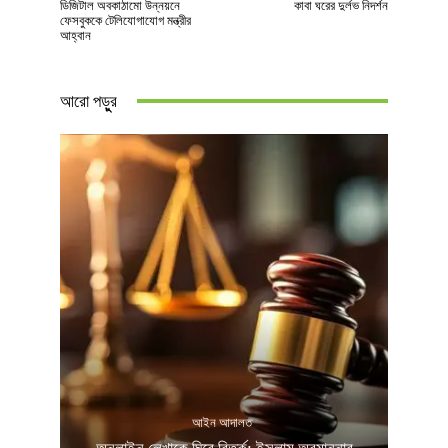
ডিজিটাল অবকাঠামো উন্নয়নে
কাবা ঘরের দুর্লভ নিদর্শন
ফেসবুককে টেলিযোগাযোগ মন্ত্রীর
আহ্বান
আরো পড়ুুর
আইন আদালত