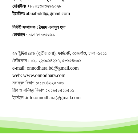
মোবাইলঃ
+৮৮০১৩০৩২৯৬০২৮
ইমেইলঃ
abuabiddt@gmail.com
নির্বাহী সম্পাদক : সৈয়দ এনামুল হুদা
মোবাইল
: ০১৭৭৭০৫৫৩৯১
২২ ইন্দিরা রোড (তৃতীয় তলা), ফার্মগেট, তেজগাঁও, ঢাকা -১২১৫
টেলিফোন : ০২- ২২৩৩১৪২১৭, ৫৮১৫৪৬০১
e-mail: onnodhara.bd@gmail.com
web: www.onnodhara.com
মফস্বল বিভাগ :০১৫৩৪৬২০০০৬
শিল্প ও বানিজ্য বিভাগ : ০১৯৫৮৫১০৫০১
ইমেইল :info.onnodhara@gmail.com