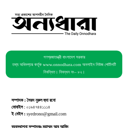
গণপ্রজাতন্ত্রী বাংলাদেশ সরকার
তথ্য অধিদপ্তর কর্তৃক www.onnodhara.com অনলাইন নিউজ পোর্টালটি
নিবন্ধিত। নিবন্ধন নং– ৮২।
সম্পাদক : সৈয়দ নুরুল হুদা রনো
মোবাইল
: ০১৯৪৭৪৪১১১৪
ই মেইল :
syedrono@gmail.com
ব্যবস্থাপনা সম্পাদকঃ মুহাম্মদ আবু আবিদ