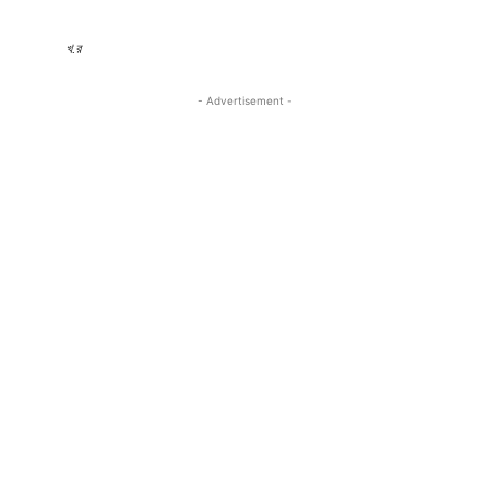
খ.র
- Advertisement -