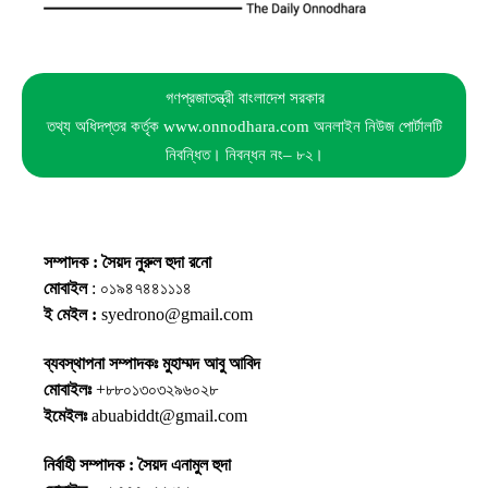
গণপ্রজাতন্ত্রী বাংলাদেশ সরকার
তথ্য অধিদপ্তর কর্তৃক www.onnodhara.com অনলাইন নিউজ পোর্টালটি
নিবন্ধিত। নিবন্ধন নং– ৮২।
সম্পাদক : সৈয়দ নুরুল হুদা রনো
মোবাইল
: ০১৯৪৭৪৪১১১৪
ই মেইল :
syedrono@gmail.com
ব্যবস্থাপনা সম্পাদকঃ মুহাম্মদ আবু আবিদ
মোবাইলঃ
+৮৮০১৩০৩২৯৬০২৮
ইমেইলঃ
abuabiddt@gmail.com
নির্বাহী সম্পাদক : সৈয়দ এনামুল হুদা