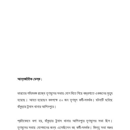
আন্তর্জাতিক ডেস্ক :
ভারতের পশ্চিমবঙ্গ রাজ্যে তৃণমূলের সভায় যোগ দিতে গিয়ে বজ্রপাতে একজনের মৃত্যু
হয়েছে। আহত হয়েছেন কমপক্ষে ৫০ জন তৃণমূল কর্মী-সমর্থক। ঘটনাটি ঘটেছে
বাঁকুড়ার ইন্দাস থানার আশিনপুরে।
প্রতিবেদনে বলা হয়, বাঁকুড়ার ইন্দাস থানার আশিনপুরে তৃণমূলের সভা ছিল।
তৃণমূলের সভায় যোগদানের জন্য এসেছিলেন বহু কর্মী-সমর্থক। কিন্তু সভা শুরুর