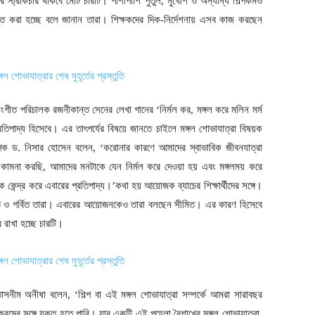
ছর স্ট্রাকচার থাকবে মোট চারটি। পাশাপাশি পুতুল, মুখোশ ও অন্যান্য শিল্পকর্মও
তুত করা হচ্ছে বলে জানান তারা। শিক্ষকদের দিক-নির্দেশনায় এসব কাজ করছেন
ংগীত পরিচালক রজনীকান্ত সেনের লেখা গানের ‘নির্মল কর, মঙ্গল করে মলিন মর্ম
রতিপাদ্য হিসেবে। এর তাৎপর্যের বিষয়ে জানতে চাইলে মঙ্গল শোভাযাত্রা বিষয়ক
ক ড. নিসার হোসেন বলেন, ‘করোনার কারণে আমাদের স্বাভাবিক জীবনযাত্রা
ামনা করছি, আমাদের মনটাকে যেন নির্মল করে দেওয়া হয় এবং মঙ্গলময় করে
ন্দ্র করে এবারের প্রতিপাদ্য।’কথা হয় আয়োজক ব্যাচের শিক্ষার্থীদের সঙ্গে।
 ও গর্বিত তারা। এবারের আয়োজনকেও তারা বলছেন সীমিত। এর কারণ হিসেবে
রাখা হচ্ছে চারটি।
ন তাসনীম অনীষা বলেন, ‘শিল্প বা এই মঙ্গল শোভাযাত্রা সম্পর্কে আমরা সারাবছর
্রমের সঙ্গে যুক্ত হতে পারি। যার একটি এই পহেলা বৈশাখের মঙ্গল শোভাযাত্রা,