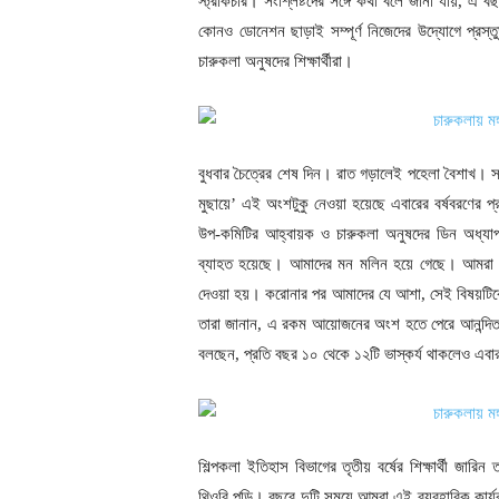
স্ট্রাকচার। সংশ্লিষ্টদের সঙ্গে কথা বলে জানা যায়, এ ব
কোনও ডোনেশন ছাড়াই সম্পূর্ণ নিজেদের উদ্যোগে প্রস্
চারুকলা অনুষদের শিক্ষার্থীরা।
বুধবার চৈত্রের শেষ দিন। রাত গড়ালেই পহেলা বৈশাখ। স
মুছায়ে’ এই অংশটুকু নেওয়া হয়েছে এবারের বর্ষবরণের প্
উপ-কমিটির আহ্বায়ক ও চারুকলা অনুষদের ডিন অধ্যাপ
ব্যাহত হয়েছে। আমাদের মন মলিন হয়ে গেছে। আমরা ক
দেওয়া হয়। করোনার পর আমাদের যে আশা, সেই বিষয়টিকে কে
তারা জানান, এ রকম আয়োজনের অংশ হতে পেরে আনন্দিত
বলছেন, প্রতি বছর ১০ থেকে ১২টি ভাস্কর্য থাকলেও এবার 
শিল্পকলা ইতিহাস বিভাগের তৃতীয় বর্ষের শিক্ষার্থী জারি
থিওরি পড়ি। বছরে দুটি সময়ে আমরা এই ব্যবহারিক কার্যক