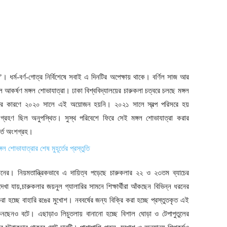
’। ধর্ম-বর্ণ-গোত্র নির্বিশেষে সবাই এ দিনটির অপেক্ষায় থাকে। বর্ণিল সাজ আর
কর্ষণ মঙ্গল শোভাযাত্রা। ঢাকা বিশ্ববিদ্যালয়ের চারুকলা চত্বরে চলছে মঙ্গল
োপের কারণে ২০২০ সালে এই অয়োজন হয়নি। ২০২১ সালে স্বল্প পরিসরে হয়
গ্রহণ ছিল অনুপস্থিত। সুস্থ পরিবেশে ফিরে সেই মঙ্গল শোভাযাত্রা করার
ূর্ত অংশগ্রহ।
ের। নিয়মতান্ত্রিকভাবে এ দায়িত্ব পড়েছে চারুকলার ২২ ও ২৩তম ব্যাচের
েখা যায়,চারুকলার জয়নুল গ্যালারির সামনে শিক্ষার্থীরা আঁকছেন বিভিন্ন ধরনের
া হচ্ছে বাহারি রঙের মুখোশ। নববর্ষের জন্য বিক্রি করা হচ্ছে প্রস্তুতকৃত এই
কিনছেনও বটে। এছাড়াও লিচুতলায় বানানো হচ্ছে বিশাল ঘোড়া ও টেপাপুতুলের